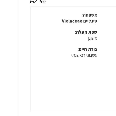
לחץ
לחץ
כאן
כאן
לשיתוף
להדפסה
משפחה:
סיגליים Violaceae
שפת העלה:
משונן
צורת חיים:
עשבוני רב-שנתי