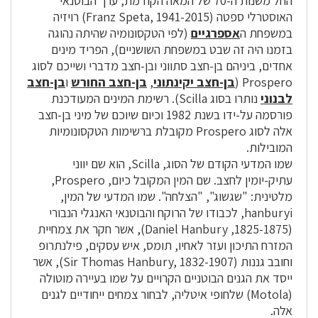
החל משנות ה-70 של המאה הקודמת, ערך הבוטנאי
האוסטרלי ספטה (Franz Speta, 1941-2015) רויזיה
במשפחת ה
אספרגיים
(לפי הטקסונומיה שהיתה נהוגה
בזמנו היה זה שבט במשפחת השושניים), הפריד מינים
אחדים, ביניהם בן-חצב סתווני ובן-חצב מדברי ושייכם לסוג
Prospero (
בן-חצב יקינתוני
,
בן-חצב החורש
ו
בן-חצב
לבנוני
נותרו בסוג Scilla). רשימת המינים המעודכנת
פורסמה על-ידו בשנת 1982 וכיום שיוכם של מיני בן-חצב
אלה לסוג Prospero מקובלת ברשימות הטקסונומיות
המובילות.
שמו המדעי הקודם של הסוג, Scilla, הוא שם יווני
עתיק-יומין לחצב. שם המין המקובל כיום, Prospero,
מלטינית: "שגשוג", "הצלחה". שמו המדעי של המין,
hanburyi, לכבודו של הרוקח והבוטנאי האנגלי הנבורי
(Daniel Hanbury ,1825-1875), אשר חקר את צמחיית
המזרח התיכון ועזר לאחיו, תומס, איש עסקים, פילנתרופ
וחובב גננות (Sir Thomas Hanbury, 1832-1907), אשר
ייסד את הגנים הבוטניים הקרויים על שמו בעיירה מוטולה
(Motola) שלחופי איטליה, לבחור צמחים ייחודיים לגנים
אלה.