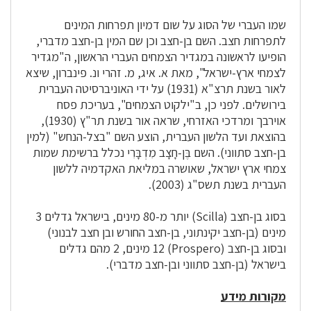
שמו העברי של הסוג על שום דמיון תפרחות המינים
לתפרחות חצב. השם בן-חצב וכן שם המין בן-חצב מדברי,
הופיעו לראשונה במגדיר הצמחים העברי הראשון, ה"מגדיר
לצמחי ארץ-ישראל", מאת א. איג, מ. זהרי ונ. פינברון, שיצא
לאור בשנת תרצ"א (1931) על ידי האוניברסיטה העברית
בירושלים. לפני כן, ב"ילקוט הצמחים", בעריכת פסח
אוירבך ומרדכי האזרחי, שראה אור בשנת תר"ץ (1930),
בהוצאת ועד הלשון העברית, הוצע השם "בצל-הנחש" (למין
בן-חצב סתווני). השם בֶּן-חָצָב מִדְבָּרִי נכלל ברשימת שמות
צמחי ארץ ישראל, שאושרה במליאת האקדמיה ללשון
העברית בשנת תשס"ג (2003).
בסוג בן-חצב (Scilla) יותר מ-80 מינים, בישראל גדלים 3
מינים (בן-חצב יקינתוני, בן-חצב החורש ובן חצב לבנוני)
ובסוג בן-חצב (Prospero) 12 מינים, 2 מהם גדלים
בישראל (בן-חצב סתווני ובן-חצב מדברי).
מקורות מידע