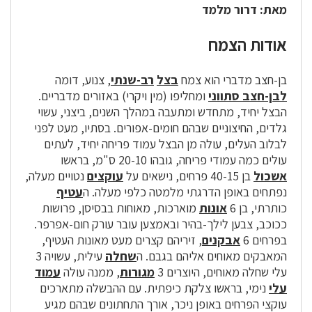
מאת: דרור מלמד
אודות הצמח
בן-חצב מדברי הוא צמח
בצל
רב-שנתי
, צנוע, דומה
לבן-חצב סתווני
ומחליפו (מין ויקרי) באזורים מדבריים.
הבצל יחיד, מתחדש ומתעבה במהלך השנים, ביצני, עשוי
גלדים, החיצוניים שבהם חומים-אפורים. בסתיו, מעט לפני
לבלוב העלים, עולה מן הבצל עמוד פריחה יחיד, לעתים
עולים כמה עמודי פריחה, גובהו 20-10 ס"מ, בראשו
אשכול
בן 40-15 פרחים, נישאים על
עוקצים
נטויים מעלה,
נפתחים באופן הדרגתי מלמטה כלפי מעלה. ה
עטיף
כותרתי, בן 6
אונות
מוארכות, מאוחות בבסיסן, פרושות
ככוכב, צבען לילך-בהיר ובאמצען עובר עורק חום-אפרפר.
בפרחים 6
אבקנים
, זיריהם קצרים מעט מאונות העטיף,
המאבקים מאוחים אליהם בגבם. ה
שחלה
עילית, עשויה 3
עלי שחלה מאוחים, היוצרים 3
מגורות
, ממנה עולה
עמוד
עלי
נימי, בראשו צלקת כיפתית. עם ההבשלה מתארכים
עוקצי הפרחים באופן ניכר, אורך התחתונים שבהם מגיע