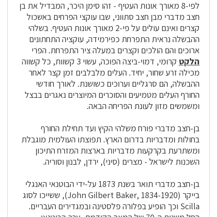
לפי-8 מאורך אונות העטיף - זהו סימן היכר, המבדיל את בן
חצב מדברי מבן חצב סתווני, שבו עוקצי הפרחים באשכול
קצרים ואינם עולים על פי-2 מאורך אונות העטיף. בשלהי
ההבשלה נראית התפרחת כפירמידה, עוקציה התחתונים
ארוכים והם הולכים וקצרים במעלה ציר התפרחת. הפרי
הלקט
קרומי, דמוי-ביצה הפוכה, עשוי 3 קשוות, כל קשווה
מכילה זרע שחור, יחיד. העלים מלבלבים זמן קצר לאחר
ההבשלה, הם סרגליים וערוכים כשושנת. לאורך חודשי
החורף העלים מטמיעים והסוכרים המיוצרים נאגרים בבצל
ומשמשים מזון לעונת הפריחה הבאה.
בן-חצב מדברי פורח משלהי הקיץ ועד תחילת החורף
בחולות ומדבריות בדרום הארץ. תפוצתו העולמית מוגבלת
ומשתרעת בקרקעות מדבריות בארצות המזרח התיכון
השכנות לישראל - מצרים (סיני), ירדן, לבנון וסוריה.
בן-חצב מדברי תואר בשנת 1873 על-ידי הבוטנאי האנגלי
בייקר (John Gilbert Baker, 1834-1920), ששייכו לסוג
Scilla וכך הופיע בפלורה פלסטינה ובמגדירים העבריים.