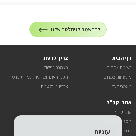
הרשמה
להרשמה לניוזלטר שלנו
על
לניוזלטר
הרשמה
לעדכונים
דף הבית
צריך לדעת
רשימת צמחים
הצהרת נגישות
משפחות צמחים
תקנון האתר ומדיניות שמירת פרטיות
מאמרי דעה
ארכיון ניוזלטרים
אתרי קק"ל
אתר קק"ל
מסלולי טיולים
עוגיות
צרו קשר