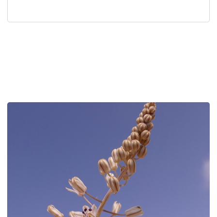
לפניך
רכיב
גלריית
תמונות