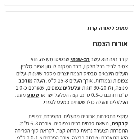
מאת: ליאורה קרת
אודות הצמח
קדד נאה הוא עשב
רב-שנתי
שבסיסו מעוצה. הוא
צמיר-לביד בכל חלקיו, דבר המקנה לו גוון אפור-מלבין.
העלים היוצאים מבסיס הצמח יוצרים מספר שושנות-עלים
צפופות וצמודות. אורך העלים 25-8 ס"מ. העלה
מורכב
מנוצה, ולו 30-20 זוגות
עלעלים
צפופים, שאורכם כ-1.0
ס"מ ורוחבם כ-0.5 ס"מ. קצה העלעל ישר או
שסוע
מעט.
העלעלים והעלה כולו שטוחים כמעט לגמרי.
עוקצי התפרחות ארוכים מהעלים. התפרחת דמויית
קרקפת
, נושאת פרחים רבים וצפופים. אורכה 6-3 ס"מ.
התפרחת הצעירה נראית כחרוט קצר. לקראת סוף הפריחה
היא מתארכת וצורתה כביצה. אורך הפרחים 2.0-1.5 ס"מ.