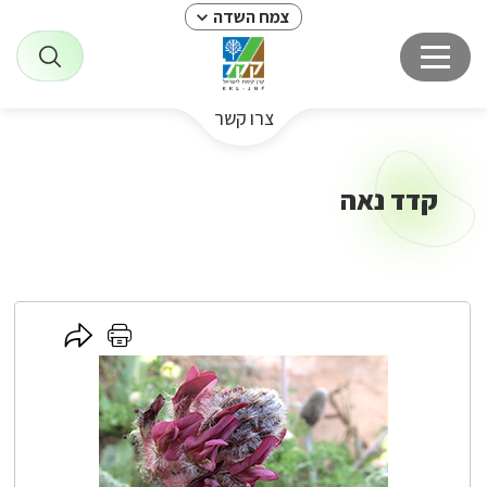
צמח השדה
צרו קשר
קדד נאה
לחץ
לחץ
כאן
כאן
לשיתוף
להדפסה