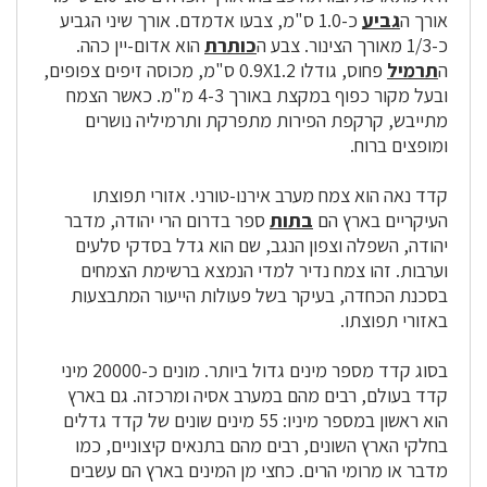
אורך ה
גביע
כ-1.0 ס"מ, צבעו אדמדם. אורך שיני הגביע
כ-1/3 מאורך הצינור. צבע ה
כותרת
הוא אדום-יין כהה.
ה
תרמיל
פחוס, גודלו 0.9X1.2 ס"מ, מכוסה זיפים צפופים,
ובעל מקור כפוף במקצת באורך 4-3 מ"מ. כאשר הצמח
מתייבש, קרקפת הפירות מתפרקת ותרמיליה נושרים
ומופצים ברוח.
קדד נאה הוא צמח מערב אירנו-טורני. אזורי תפוצתו
העיקריים בארץ הם
בתות
ספר בדרום הרי יהודה, מדבר
יהודה, השפלה וצפון הנגב, שם הוא גדל בסדקי סלעים
וערבות. זהו צמח נדיר למדי הנמצא ברשימת הצמחים
בסכנת הכחדה, בעיקר בשל פעולות הייעור המתבצעות
באזורי תפוצתו.
בסוג קדד מספר מינים גדול ביותר. מונים כ-20000 מיני
קדד בעולם, רבים מהם במערב אסיה ומרכזה. גם בארץ
הוא ראשון במספר מיניו: 55 מינים שונים של קדד גדלים
בחלקי הארץ השונים, רבים מהם בתנאים קיצוניים, כמו
מדבר או מרומי הרים. כחצי מן המינים בארץ הם עשבים