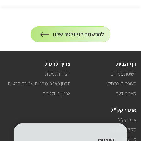
הרשמה
להרשמה לניוזלטר שלנו
על
לניוזלטר
הרשמה
לעדכונים
דף הבית
צריך לדעת
רשימת צמחים
הצהרת נגישות
משפחות צמחים
תקנון האתר ומדיניות שמירת פרטיות
מאמרי דעה
ארכיון ניוזלטרים
אתרי קק"ל
אתר קק"ל
מסלולי טיולים
עוגיות
צרו קשר