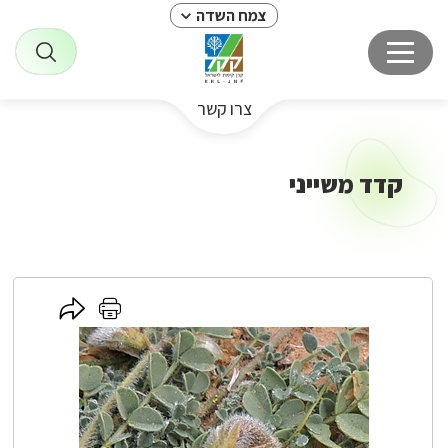
צמח השדה
צרו קשר
קדד משייני
לחץ
לחץ
כאן
כאן
לשיתוף
להדפסה