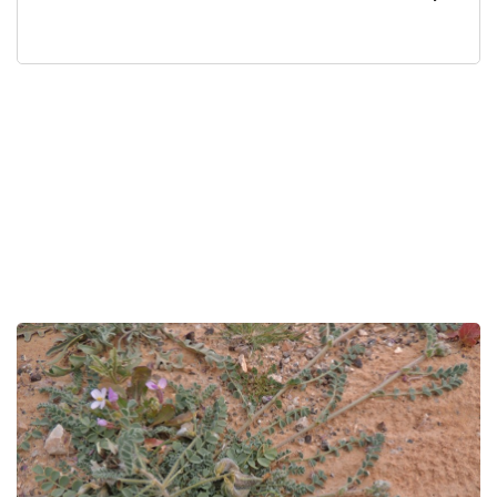
לפניך
רכיב
גלריית
תמונות