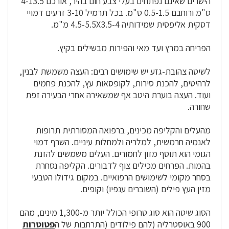
הישרים שאינם נפתחים בעלי צבע חום בהיר, אורכם 4-13.5
ס"מ ורוחבם 0.5-1.5 ס"מ. בכל
תרמיל
3-10 זרעים דמויי
דסקית אליפסית שמידותיה 4.5-5.5X3.5-4 מ"מ.
הפריחה במרץ ועד מאי והפירות מבשילים בקיץ.
לשיטה צהובת-גזע יש שימושים רבים: העצה משמשת לבנין,
לרהיטים, להכנת סירות, לקופסאות
עץ
, להכנת פחמים
ועוד. העצה בוערת היטב אף שמשאירה אחרי הבעירה זפת
שחורה.
מהעלים והקליפה מכינים, ברפואה המסורתית תרופות
לאנמיה חרמשית, למלריה ולמחלות עיניים. השרף דמוי
הגומי הוא תוסף מזון לחמורים. העלים משמשים להזנת
בהמות. הפרחים מכילים צוף לדבורים. הקליפה נסחרת
בסחר מקומי לשימושים הרפואיים. במקום גידולו הטבעי
מזין העץ פילים (השוברים ענפיו) וקופים.
הסוג שיטה הוא סוג טרופי הכולל יותר מ-1,300 מינים, מהם
900 באוסטרליה (להם פילודים (התרחבות של ה
פטוטרות