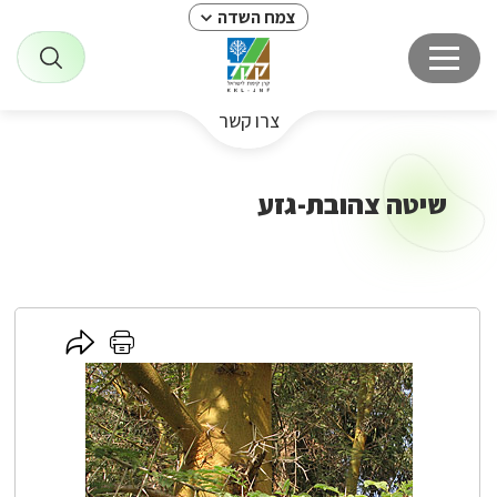
צמח השדה
צרו קשר
שיטה צהובת-גזע
לחץ
לחץ
כאן
כאן
לשיתוף
להדפסה