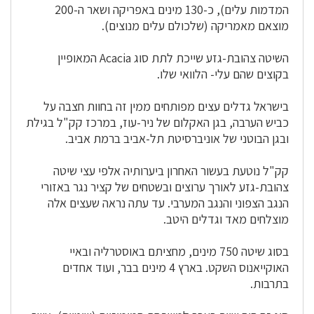
המדמות עלים), כ-130 מינים באפריקה ושאר ה-200
מוצאם מאמריקה (שלכולם עלים מנוצים).
השיטה צהובת-גזע שייכת לתת סוג Acacia המאופיין
בקוצים שהם עלי- הלוואי שלו.
בישראל גדלים
עצים
מפותחים ממין זה בחוות חצבה על
כביש הערבה, בגן האקלום של ניר-עוז, במרכז קק"ל בגילת
ובגן הבוטני של אוניברסיטת תל-אביב ברמת אביב.
קק"ל נוטעת בעשור האחרון ביערותיה אלפי
עצי
שיטה
צהובת-גזע לאורך ערוצים ובשטחים של קציר נגר באזורי
הנגב הצפוני והנגב המערבי. עד עתה נראה שעצים אלה
מוצלחים מאד וגדלים היטב.
בסוג שיטה 750 מינים, מחציתם באוסטרליה ובאיי
האוקייאנוס השקט. בארץ 4 מינים בבר, ועוד אחדים
בתרבות.