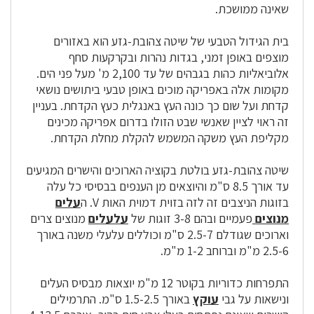
שאינה ממושכת.
בית הגידול הטבעי של שיטה צהובת-גזע הוא באזורים
מוצפים באופן זמני, בגדות נהרות ובקרקעות סחף
אלוביאליות כהות בגבהים של עד 2,100 מ' מעל פני הים.
מקומות אלה באפריקה מוכים באופן טבעי ביתושים נושאי
קדחת ועל שום כך כונה
העץ
באנגלית כעץ הקדחת. בעניין
זה ראוי לציין שאנשי שבט הזולו בדרום אפריקה מכינים
מקליפת העץ משקה המשמש להקלת מחלת הקדחת.
שיטה צהובת-גזע בולטת בקוציה הארוכים והישרים המגיעים
עד אורך 8.5 ס"מ והיוצאים מן הענפים בבסיסי כל עלה
בזוגות הניצבים זה לזה בזוית דמוית האות V. ה
עלים
מנוצים
פעמיים ובהם 3-8 זוגות של
עלעלים
מנוצים צרים
וארוכים שגודלם 2.5-7 ס"מ וכוללים
עלעלי
משנה באורך
2.5-6 מ"מ וברוחב 1-2 מ"מ.
התפרחות כדוריות בקוטר 12 מ"מ יוצאות מבסיס העלים
ונישאות על גבי
עוקץ
באורך 1.5-2.5 ס"מ. ה
תרמילים