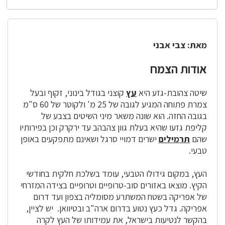
מאת: צבי אבני
אודות הצמח
שיטה צהובת-גזע היא
עץ
קוצני בגודל בינוני, זקוף ובעל
צמרת פתוחה המגיע לגובה של 25 מ' ולקוטר של 60 ס"מ
בגובה החזה. הוא שונה משאר מיני השיטים בצבע של
קליפת גזעו שהיא בעלת גוון צהבהב עד ירקרק וכן בפירותיו
שהם
תרמילים
ישרים דמויי סרגל ושאינם מתפקעים באופן
טבעי.
העץ, במקום גידולו הטבעי, עומד בשלכת חלקית בחודשי
הקיץ. מוצאו באזורים סוב-טרופיים וטרופיים בצידה המזרחי
של אפריקה בשטח המשתרע מסומליה בצפון ועד דרום
אפריקה. גדל כעץ נטוע בדרום ארה"ב ובטיוואן. יש לציין,
בהקשר לנטיעות בישראל, את עמידותו של ה
עץ
לקרה