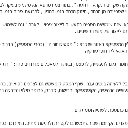
שקה שקדים הנקרא " רוזטה " . בתור צמח מרפא הוא משמש בעיקר לבעי
 שטפי דם מן הרחם , חיזוק הרחם בזמן ההריון , להרגעת צירים בזמן ההרי
 ישנם שימושים נוספים בתעשייה לייצור ציפוי " לאכה " וגם לשימושי 
ם לייצור של משחות שיניים .
ן המסטיקא באזור שנקרא : " מסטיקוחוריה " (כפרי המסטיק ) בדרום-מ
 האגאי ליד חופי טורקיה
י גלם לתעשייה, לרפואה, ובעיקר למאכלים מזרחיים כגון : "רחת לו
בל ללעיסה בימים עברו. שרף המסטיק משמש גם לצרכים רפואיים, כחו
עשיית הרהיטים, הקוסמטיקה והבישום, כדבק, כחומר מילוי והדבקה בר
ום כתוספת לשתייה וממתקים
מצרים הקדומה שם השתמשו בו לקטורת ולחניטת מתים. הוא נזכר בכתבי