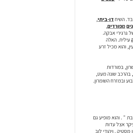
בד. השיח
דו-ביתי
,
ים
מפורדים
,
ל גרגירי אבקה.
עילית. האלה
ן, והוא מכיל זרע
רון, במורדות
 בהרכב שונה מעט,
וע ובמזרח השומרון.
 " . והוא מופיע גם
א " היה ידוע בעיקר אצל עדות
מסטיק . ויהודי לוב