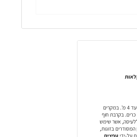
לאות
מסועף, צפוף ורחב. גובהה השכיח נע בין 0.5 לבין 1.5 מ', וקוטר נופה עד 4 מ'. במקרים
וכים דמויי כרים. בקרבת חוף
ללעיסה, אשר שימש
המסודרים בזוגות,
עפצים