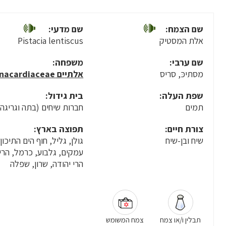
שם הצמח:
שם מדעי:
אלת המסטיק
Pistacia lentiscus
שם ערבי:
משפחה:
מסתיכּ, סריס
אלתיים Anacardiaceae
שפת העלה:
בית גידול:
תמים
חברות שיחים (בתה וגריגה)
צורת חיים:
תפוצה בארץ:
שיח ובן-שיח
גולן, גליל, חוף הים התיכון,
עמקים, גלבוע, כרמל, הרי 
הרי יהודה, שרון, שפלה
תבלין ו/או צמח
צמח המשומש