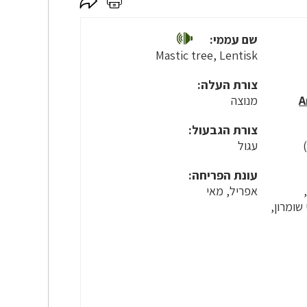
לחץ
לחץ
כאן
כאן
לשיתוף
להדפסה
שם עממי:
Mastic tree, Lentisk
צורת העלה:
מנוצה
צורת הגבעול:
עגול
עונת הפריחה:
אפריל, מאי
שומרון,