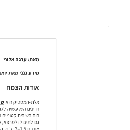
מאת:
ערגה אלוני
מידע גנני מאת
יוא
אודות הצמח
אלת-המסטיק היא
שי
הים השיחים קטומים ו
גם לתיבול ולמרפא, מ
אורכם 1.5–3 ס"מ. העלעלים גלדנים, מעוגלים בראשם ושפתם תמימה. העלים נפגעים לעתים על-ידי