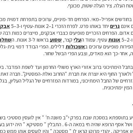
ח העלה. ציר העלה שטוח, מכונף.
חודשים אפריל–מאי. הפרחים חד-מיניים, ערוכים בתפרחת דמוית מכ
ם אינם
גרים
יחד באותו פרט. לפרח הזכרי 1–2 אונות-עטיף ו-3–5
אבקנ
 אדום. הפרחים הזכריים מופיעים כצברי אבקנים, מייצרים כמות רבה ש
אונות
עטיף. עמוד ה
עלי
קצר,
שסוע
בראשו ל-3 אונות. ה
שחלה
פירות מופיעים ערוכים ב
אשכולות
דלילים. הפרי הבודד דמוי בית-גלעי
ה, אחר-כך הוא מאדים, וצבע הפרי הבשל שחור.
בל הימתיכוני ברוב אזורי הארץ משולי החרמון ועד לשפת המדבר. בש
ולאורך החוף היא יוצרת את חברת "החרוב ואלת-המסטיק". חברה זאת,
רחיים של החבל הימתיכוני, במורדות המזרחיים של הגליל העליון, בגלב
מין ימתיכונית.
 בתוספתא במסכת שבת בפרק י"ב משנה ח' " אין לועסין מסטיכי בשבת
בספרים של הרמב"ם ושל אסף הרופא שהיה חי במאה ה-6 . התבלין " מסטיק
ן אפריקה . יהודי מרוקו קראו לו " מסטכה " והיו לועסים אותו ממש כמו 