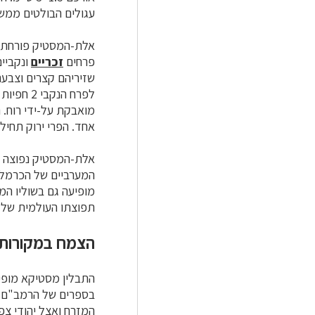
עגולים הבולטים ממשט
אלת-המסטיק פורחת ב
פרחים
זכריים
ונקביי
שזיריהם קצרים וצבעם
לפרח הנקבי 2 חפיות ו-2–5
מואבקת על-ידי רוח. ה
אחד. הפרי ירוק תחיל
אלת-המסטיק נפוצה בח
המערביים של הכרמל 
מופיעה גם בשוליו המז
תפוצתו העולמית של ה
הצמח במקורות
התבלין מסטיקא מופיע
המזרח ואצל יהודי צפו