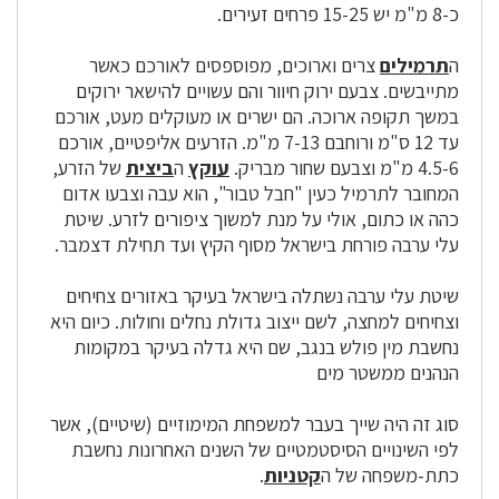
כ-8 מ"מ יש 15-25 פרחים זעירים.
ה
תרמילים
צרים וארוכים, מפוספסים לאורכם כאשר
מתייבשים. צבעם ירוק חיוור והם עשויים להישאר ירוקים
במשך תקופה ארוכה. הם ישרים או מעוקלים מעט, אורכם
עד 12 ס"מ ורוחבם 7-13 מ"מ. הזרעים אליפטיים, אורכם
4.5-6 מ"מ וצבעם שחור מבריק.
עוקץ
ה
ביצית
של הזרע,
המחובר לתרמיל כעין "חבל טבור", הוא עבה וצבעו אדום
כהה או כתום, אולי על מנת למשוך ציפורים לזרע. שיטת
עלי ערבה פורחת בישראל מסוף הקיץ ועד תחילת דצמבר.
שיטת עלי ערבה נשתלה בישראל בעיקר באזורים צחיחים
וצחיחים למחצה, לשם ייצוב גדולת נחלים וחולות. כיום היא
נחשבת מין פולש בנגב, שם היא גדלה בעיקר במקומות
הנהנים ממשטר מים
סוג זה היה שייך בעבר למשפחת המימוזיים (שיטיים), אשר
לפי השינויים הסיסטמטיים של השנים האחרונות נחשבת
כתת-משפחה של ה
קטניות
.