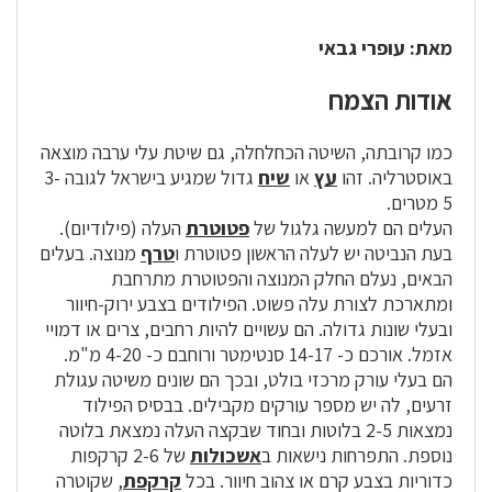
מאת: עופרי גבאי
אודות הצמח
כמו קרובתה, השיטה הכחלחלה, גם שיטת עלי ערבה מוצאה
באוסטרליה. זהו
עץ
או
שיח
גדול שמגיע בישראל לגובה 3-
5 מטרים.
העלים הם למעשה גלגול של
פטוטרת
העלה (פילודיום).
בעת הנביטה יש לעלה הראשון פטוטרת ו
טרף
מנוצה. בעלים
הבאים, נעלם החלק המנוצה והפטוטרת מתרחבת
ומתארכת לצורת עלה פשוט. הפילודים בצבע ירוק-חיוור
ובעלי שונות גדולה. הם עשויים להיות רחבים, צרים או דמויי
אזמל. אורכם כ- 14-17 סנטימטר ורוחבם כ- 4-20 מ"מ.
הם בעלי עורק מרכזי בולט, ובכך הם שונים משיטה עגולת
זרעים, לה יש מספר עורקים מקבילים. בבסיס הפילוד
נמצאות 2-5 בלוטות ובחוד שבקצה העלה נמצאת בלוטה
נוספת. התפרחות נישאות ב
אשכולות
של 2-6 קרקפות
כדוריות בצבע קרם או צהוב חיוור. בכל
קרקפת
, שקוטרה