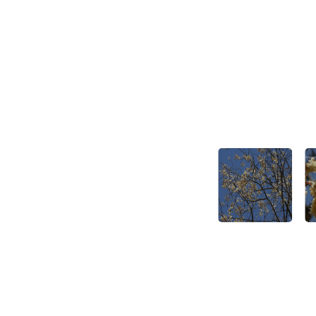
עלים, צילום: © שרה גולד