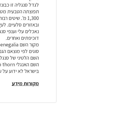
לגדל סנגליה זו כבונז
תפוצתה הטבעית מטנז
1,300 מ'. שיטים רבות ממין זה גדלות בפארק הלאומי קרו
ובאזורים סלעיים. לע
נאכלים עלי וענפי סנגל
דוכיפתים ואחרים.
מקור השם Senegalia הוא ב
סוגים לפי מוצאם הגנט
השם הלטיני של סנגלי
השם האנגלי knob thorn, כמו גם השם המקומי באפריקנס, מציין את צורת הקוצים הייחודית על
בישראל לא ידוע על ע
מקורות מידע