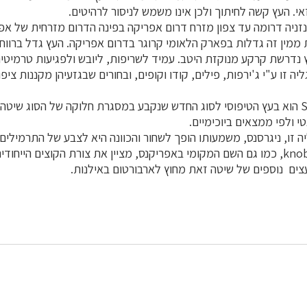
אי. העץ קשה לחיתוך ולכן אינו משמש לניסור לרהיטים.
ניה דרומה עד צפון מזרח דרום אפריקה בפינה הדרום מזרחית של אפר
גר
בדרום אפריקה. העץ גדל ברווחי
ץ נדרשת קרקע מנוקזת היטב. עמיד לשריפות, ליובש ולפגיעות טרמיטים
יה זו ע"י ג'ירפות, פילים, קודו וקופים, ובחורים שבגזעיהן מקננות ציפו
עץ
י ולפי ממצאים ביוכימיים.
ה זו, ניגרסנס, משמעותו הופך לשחור והכוונה היא לצבע של
התרמילים
צים נוספים של שיטה זאת מחוץ לארבורטום באילנות.