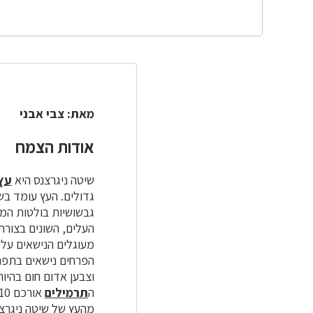
מאת: צבי אבני
אודות הצמח
שיטה ניגרצנס היא
עץ
גדולים. ה
עץ
עומד בשל
גבשושיות בולטות המ
העלים, השונים בצורת
מעוגלים הנישאים על
וצבען אדום חום בהיו
ה
תרמילים
אורכם 10 ס"מ ורוחבם 1.3-2.5 ס"מ והם משחירים לעת הבשלתם.
מהעץ של שיטה ניגרצ