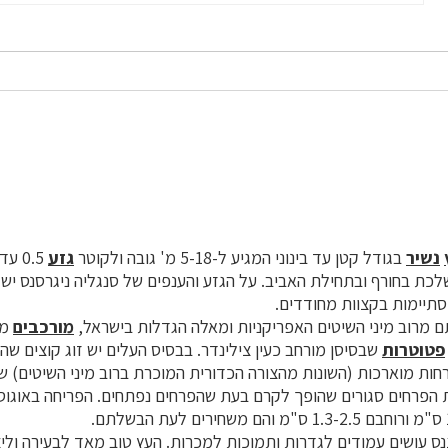
נשיר
בגודל קטן עד בינוני המגיע ל-5-18 מ' גובה ולקוטר
גזע
0.5 עד 0.75 מ' ב
כת בחורף ובתחילת האביב. על ה
גזע
והענפים של סנגליה ניגרסנס יש 
סתיימות בקצוות מחודדים.
ם מרוב מיני השיטים האפריקניות ומאלה הגדלות בישראל,
מורכבים
מ-4-6 ז
פטוטרות
שבסיסן מורחב כעין צילינדר. בבסיס העלים יש זוג קוצים שהם 
ת הפרחים סגורים שהופך לקרם בעת שהפרחים נפתחים. הפריחה באוגוס
נס עושים עמודים לגדרות ותמוכות למכרות.
העץ
טוב מאד לבעירה וליצ