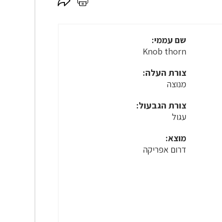
לחץ
לחץ
כאן
כאן
לשיתוף
להדפסה
שם עממי:
Knob thorn
צורת העלה:
מנוצה
צורת הגבעול:
עגול
מוצא:
דרום אפריקה