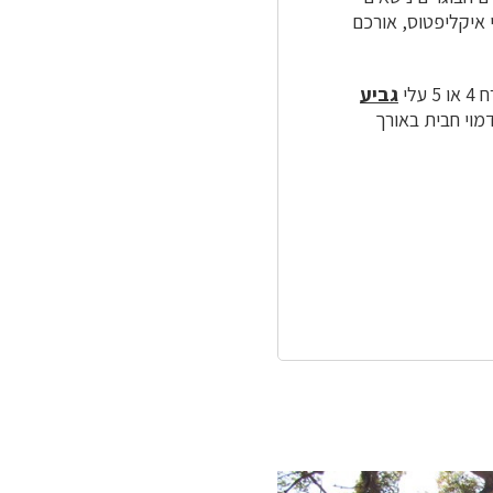
יני איקליפטוס, אורכם
גביע
מוי חבית באורך