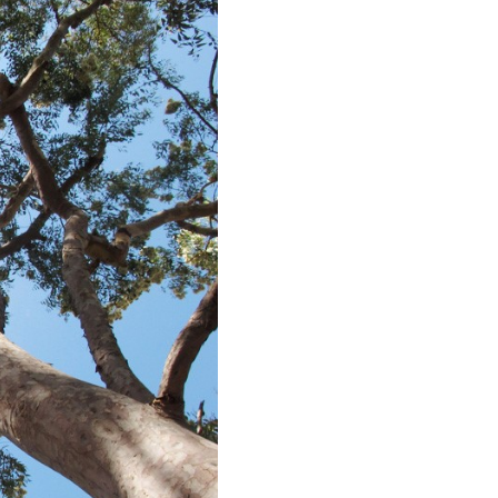
רכיב
גלריית
תמונות