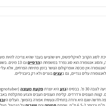
כת לסוג הקרוב לאיקליפטוס, ויש שהציעו בעבר שהיא צריכה להיות משו
 והסוג אנגופורה הוא סוג נפרד במשפחת ה
הדסיים
ובו 13 מינים. ב
אנגופורה אין מכסה אופרקולום הנושר בזמן פתיחת הפרחים, אלא עלי כ
אנגופורה עלים נגדיים, גם ב
עצים
בוגרים ולא רק ביובניליים.
30 מ'. בבסיס ה
גזע
היא יוצרת
פקעת
מעוצה
ים. קצות הענפים ורדרדים. קליפת הענפים העבים והגזע מתקלפת באב
 חדשה שגם היא ורודה בתחילה ונעשית אפורה בהמשך. העלים הי
ובנ
תמימה
והם
יושבים
על הגבעול. העלי