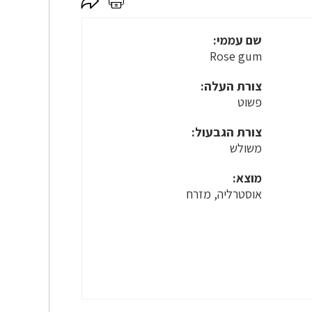
לחץ
לחץ
כאן
כאן
לשיתוף
להדפסה
שם עממי:
Rose gum
צורת העלה:
פשוט
צורת הגבעול:
משולש
מוצא:
אוסטרליה, מזרח