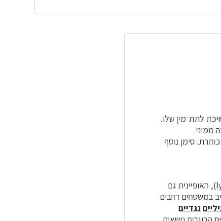
יכת לתת־מין שלו.
שונה ממיני
ותרת. סימן נוסף
(lygnotuber), האופיינית גם
יב במשטחים רחבים
יליים
נגדיים
ם הבוגרים נישאים