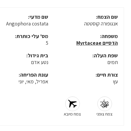
שם הצמח:
שם מדעי:
אנגופורה קוסטטה
Angophora costata
משפחה:
מס' עלי כותרת:
הדסיים Myrtaceae
5
שפת העלה:
בית גידול:
תמים
נטע אדם
צורת חיים:
עונת הפריחה:
עץ
אפריל, מאי, יוני
צמח צופני
צמח מיובא