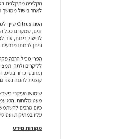
הקליפה מתקלפת בקלות
לאחר בישול ממושך ו
הסוג Citrus שייך למשפחת ה
זנים, שמקורם ככל הנ
לבישול ריבות, עוד ל
וניתן לרבותו מזרעים.
הפרי מכיל הרבה פקטי
לליקרים ולתה. תמצי
ומחבטי כדור בסיס. ה
קוצנית להגנה בפני גנ
שימושו העיקרי בישרא
מעט מלוחות. הוא עמי
כיום מרבים להשתמש ב
עליו במתיקות ועסיסי
מקורות מידע