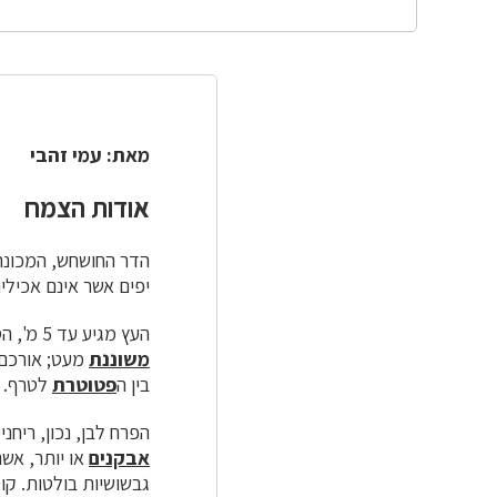
מאת: עמי זהבי
אודות הצמח
הדר החושחש, המכונה 
יפים אשר אינם אכילי
העץ מגיע עד 5 מ', הסות אפורה ועל הענפים יש לרוב קוצים ארוכים. העלים פשוטים, מבריקים, שפתם חלקה או
משוננת
בין ה
פטוטרת
לטרף. ה
הפרח לבן, נכון, ריחני מאד
אבקנים
או יותר, אשר
גבשושיות בולטות. קוטרו עד 10 ס"מ, בתוכו 10-12 פלח