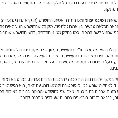
 יחסית. לפרי זרעים רבים. כל חלקי הפרי מרים-חמוצים ואפשר לאכ
המתקה.
פיגמיים
ומוצאו במזרח אסיה. החושחש (הנקרא גם ביגראדיה)
ראה הכלאה טבעית בין אתרוג לתפוז. מקובל שהחושחש הגיע לאירופה
פני שהגיע לשם התפוז. כמו בחלק ממיני ההדרים, זרעי החושחש שומרים
ן ולכן הוא משמש בחו"ל בתעשיית המזון – להפקת ריבות ולפתנים, ו
ות מהפרחים משמשות בתעשיית הבשמים. העצה הבהירה משמשת גם לייצ
עץ בעל הפירות הכתומים משמש גם כעץ נוי. בפרדסים היו נוטעים את 
בים.
ל במשך שנים רבות היה ככנה להרכבת הדרים אחרים, בפרט באדמות כב
ד למחלות שורש כמו פיטופטורה ולנמטודות. עם זאת, הוא רגיש לוירוס
זנים אחרים בתור כנות. מצד שני לחושחש יתרונות ברורים באיכות הפ
ות, כנראה בזכות הורמונים צמחיים שעוברים מהכנה לרוכב.