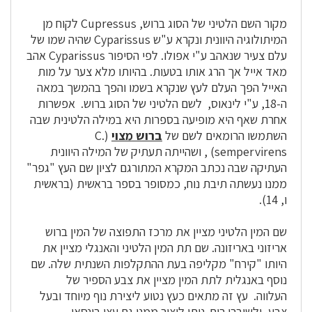
מקור השם הלטיני של הסוג ברוש, Cupressus לקוח מן
המיתולוגיה היוונית ונקרא ע"ש Cyparissus שהיה שמו של
עלם צעיר שנאהב ע"י אפולו. לפי הסיפור Cyparissus אהב
מאד אייל אך הרג אותו בטעות. בהיותו מלא צער על מות
האייל הפך העלם לעץ שנקרא בשמו והפך בהמשך במאה
ה-18, ע"י לינאוס, לשם הלטיני של הסוג ברוש. אפשרות
אחרת שאף היא מופיעה בספרות היא במילה הלטינית שבה
השתמשו הרומאים לשם של
ברוש מצוי
(C.
sempervirens) , ושהייתה תעתיק של המילה היוונית
העתיקה שבה נכתב המקרא המתורגם לציון שם העץ "גפר"
ממנו נעשתה תיבת נוח, כמסופר בספר בראשית (בראשית
ו, 14).
שם המין הלטיני מציין את מרכז התפוצה של המין ברוש
אריזוני באריזונה. שם תת המין הלטיני והאנגלי מציין את
היותו "קירח" מקליפה בעת ההתקלפות השנתית שלה. שם
נוסף באנגלית לתת המין מציין את צבע הספיר של
העלווה.
עץ זה מתאים כעץ נטוע ליצירת נוף מיוחד ובעל
צבע, ולשוברי רוח. ניתן ליצור ממנו גם
עצי
בונסאי.