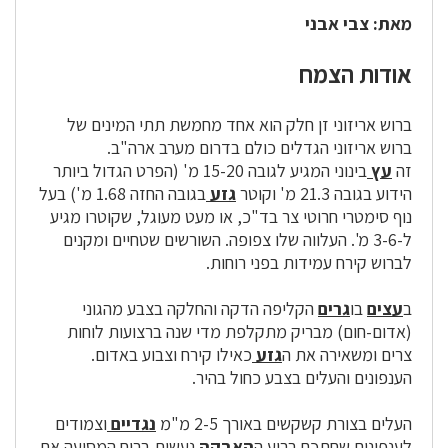
מאת: צבי אבני
אודות הצמח
ברוש אריזוני זן חלק הוא אחד מחמשת תתי המינים של
ברוש אריזוני הגדלים כולם בדרום מערב ארה"ב.
זה
עץ
בינוני המגיע לגובה 15-20 מ' (הפרט הגדול ביותר
הידוע בגובה 21.3 מ' וקוטר
גזע
בגובה החזה 1.68 מ') בעל
נוף סימטרי חרוטי צר בד"כ, או מעט מעוגל, שקוטרו מגיע
ל-3-6 מ'. העלווה שלו צפופה. השורשים שטחיים ומקנים
לברוש קירח עמידות בפני רוחות.
ב
עצים
בו
גרים
הקליפה הדקה והחלקה בצבע מהגוני
(אדום-חום) מבריק מתקלפת מדי שנה ברצועות לוחות
צרים ומשאירה את ה
גזע
כאילו קירח וצבוע באדום.
הענפונים והעלים בצבע כחול בהיר.
העלים בצורת קשקשים באורך 2-5 מ"מ
נגדיים
וצמודים
לענפונים שחתכם רבוע.
ה
ה
אבקה
נעשית ברוח המסיעה את