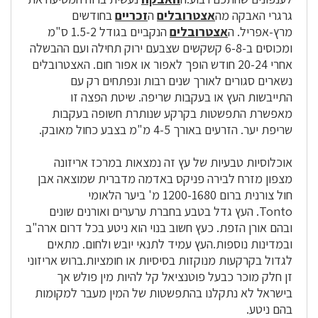
גרגרי
האבקה
מה
אצטרובלים
ה
זכריים
בחודשים
מרץ-אפריל.
ה
אצטרובלים
הנקביים בגודל 1.5-2 ס"מ
ומכוסים ב-6-8 קשקשים שצבעם ירוק תחילה ועם ההבשלה
אחרי 20-24 חודש הופך לאפור או אפור חום. האצטרובלים
נשארים סגורים לאורך שנים רבות ונפתחים רק עם
התייבשות ה
עץ
או בעקבות שריפה. שיטת הפצה זו
מאפשרת התפשטות בקרקע שנותרת חשופה בעקבות
שריפת יער. הזרעים באורך 4-5 מ"מ בצבע כחול מאובק.
אוכלוסיות טבעיות של עץ זה נמצאות במרכז אריזונה
מצפון מזרח לבירה פניקס באדמה מדברית שמוצאה אבן
חול צורנית ברום 1200-1680 מ' ב
יער
הלאומי
Tonto.
העץ
גדל בטבע בחברת ערערים ואורנים שונים
ובהם אורן הזפת. כעץ חשוב בנוי הוא ניטע בכל דרום ארה"ב
ובמדינות נוספות.
העץ עמיד לתנאי יובש ולחום. מתאים
לגדול בקרקעות מנוקזות בסיסיות או חומציות.
ברוש אריזוני
זן חלק מוכר כבעל פוטנציאל קל להיות מין פולש אך
בישראל לא נתקלנו בהתפשטות של המין מעבר למקומות
בהם ניטע.