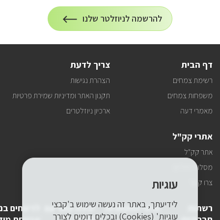
הרשמה
להרשמה לניוזלטר שלנו
על
לניוזלטר
הרשמה
לעדכונים
דף הבית
צריך לדעת
רשימת צמחים
הצהרת נגישות
משפחות צמחים
תקנון האתר ומדיניות שמירת פרטיות
מאמרי דעה
ארכיון ניוזלטרים
אתרי קק"ל
אתר קק"ל
מסלולי טיולים
עוגיות
צרו קשר
לידיעתך, באתר זה נעשה שימוש ב'קבצי
רשתות
פרטי התקשרות
יצירת קשר עם
לדיווחים בנ
עוגיות' (Cookies) ובכלים דומים לצורך
חברתיות
לשכת יו"ר
אבטחת מיד