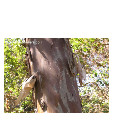
לפניך
רכיב
גלריית
תמונות