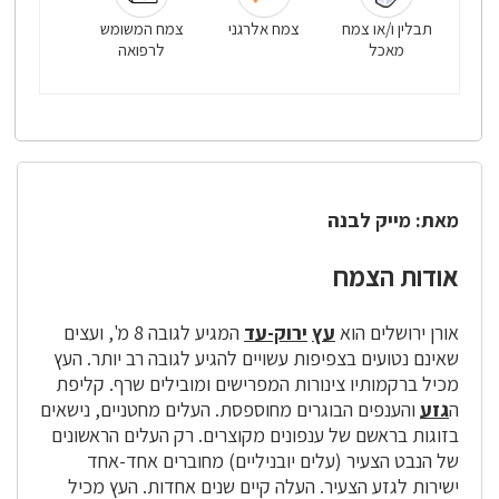
תבלין ו/או צמח
צמח אלרגני
צמח המשומש
מאכל
לרפואה
מאת: מייק לבנה
אודות הצמח
אורן ירושלים הוא
עץ
ירוק-עד
המגיע לגובה 8 מ', ועצים
שאינם נטועים בצפיפות עשויים להגיע לגובה רב יותר. העץ
מכיל ברקמותיו צינורות המפרישים ומובילים שרף. קליפת
ה
גזע
והענפים הבוגרים מחוספסת. העלים מחטניים, נישאים
בזוגות בראשם של ענפונים מקוצרים. רק העלים הראשונים
של הנבט הצעיר (עלים יובניליים) מחוברים אחד-אחד
ישירות לגזע הצעיר. העלה קיים שנים אחדות. העץ מכיל