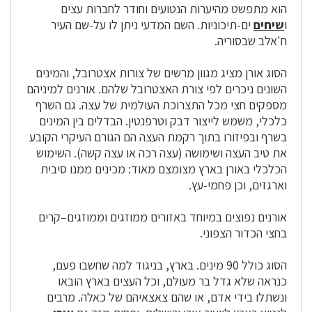
הוא מתפשט מהיערות הנטועים וחודר לחברות עצים
ו
שיחים
ים-תיכוניות. השם המדעי ניתן לו על-שם העיר
ח'אלב שבסוריה.
הסוג אורן מציג מגוון מרשים של צורות אצטרובל, והמינים
השונים ניכרים לפי צורת האצטרובל שלהם. אורנים למיניהם
מספקים חצי מכל התצרוכת העולמית של עצה. גם השרף
כלכלי, משמש לייצור דבק וטרפנטין. הבדלים בין המינים
בשרף ובפיזורו בתוך רקמת העצה הם הגורם העיקרי הקובע
את טיב העצה ושימושה (עצה רכה או עצה קשה). השימוש
הכלכלי באורן בארץ מצומצם מאוד: מכינים ממנו סיבית
וארגזים, וכן פחמי-עץ.
אורנים נפוצים במיוחד באזורים ממוזגים וממוזגים–קרים
בחצי הכדור הצפוני.
הסוג כולל 90 מינים. בארץ, בניגוד למה שחשבו פעם,
כנראה שלא גדל בר מעולם, וכל העצים בארץ הובאו
ונשתלו בידי אדם, או שהם צאצאיהם של כאלה. מרבים