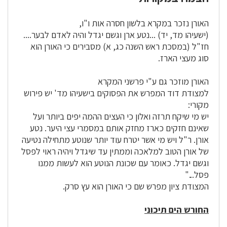
האורן נזכר במקרא בלשון חסרה אות ו"ו,
(ישעיהו מד, יד) ...נטע ארן וגשם יגדל והיה לאדם לבער....
חז"ל (במסכת ראש השנה כג, א) מסבירים כי האורן הוא
סוג מעצי הארז.
האורן מוזכר גם ע"י פרשני המקרא
למצודת דוד המפרש את הפסוקים בישעיהו מד' יש פירוש
מקורי:
יש מי שיקח תרזה ואלון כי העצים ההמה יפים ביותר ועל
שאינם חזקים כארז מחזק אותם במסמרי עצי היער. נטע
אורן. ר"ל ויש מי אשר יטרח עוד יותר שנוטע מתחילה נטיעה
של אורן הטוב למלאכה וממתין עד שיגדל ויהיה ראוי לפסל
וגשם יגדל. כאומר עם שכונת הנוטע הוא לעשות ממנו
פסל..."
המצודת ציון מפרש שם כי האורן הוא עץ סרק.
החורש הים תיכוני