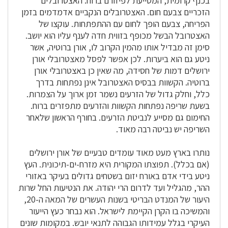
בכנף קרומית, המסייעת לפיזורם ברוח. האצטרובלים
הזכריים צבעם חום. האצטרובלים הנקביים אדמדמים בזמן
הפריחה, צבעם הופך לחום עם ההתפתחות. עוקצו של
האצטרובל הבשל מכופף בזווית חדה לענף עליו הוא יושב.
סימן זה מבדיל אותו מהמין הקרוב לו, אורן ברוטיה, אשר
ניטע גם הוא ביערות. לכן אפשר לפסל מאצטרובלי אורן
ירושלים דמות של חסידה, מה שאין כן באצטרובלי אורן
ברוטיה. הקשוות בבסיס האצטרובל אינן נפתחות בדרך
כלל, וחלק גדול של הזרעים נשמר זמן ארוך על הצמרות.
בשעת שריפה נפתחות הקשוות והזרעים מתפזרים ברוח.
החימום גם מסייע לנביטת הזרעים. בחורף הראשון שלאחר
השריפה יש נביטה רבה מאוד.
נותרו בארץ מעט מאוד עומדים טבעיים של אורן ירושלים
(אם בכלל). תפוצתו המקורית היא מזרח-ים-תיכונית. העץ
ניטע בידי אדם באורח יזום בשטחים גדולים בעיקר באזורי
ההר, מהגליל ועד לדרום הרי יהודה. את הנטיעות החל שרות
היעור של המנדט הבריטי בשנות העשרים של המאה ה-20,
והמשיכה בו הקרן הקיימת לישראל. הוא נבחר כעץ הייעור
העיקרי בגלל עמידותו הגבוהה לתנאי יובש. במקומות שונים