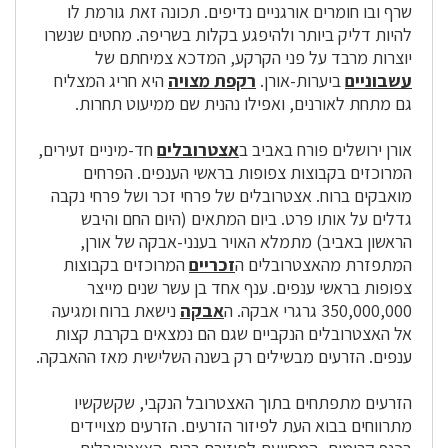
שרף ובו חומרים אורגניים נדיפים. תכונה זאת גורמת לו
להיות דליק ביותר ולהיפגע בקלות בשריפה. מחטים שנשרו
יוצרות מרבד על פני הקרקע, המדכא צמיחתם של
עשבוניים
ביערות-אורן.
רקפת מצויה
היא חריג המצליח
גם מתחת לאורנים, ואפילו נהנית שם ממיעוט תחרות.
אורן ירושלים פורח באביב ב
אצטרובלים
חד-מיניים זעירים,
המרוכזים בקבוצות צפופות בראשי הענפים. הפרחים
מואבקים ברוח. אצטרובלים של פרחי זכר ושל פרחי נקבה
גדלים על אותו פרט. ביום המתאים (היום החם והיבש
הראשון באביב) מתמלא האויר בענני-אבקה של אורן,
המתפזרת מהאצטרובלים ה
זכריים
המרוכזים בקבוצות
צפופות בראשי ענפים. ענף אחד בן עשר שנים מייצר
350,000,000 גרגרי אבקה. ה
אבקה
נישאת ברוח ומגיעה
אל האצטרובלים הנקביים שגם הם נמצאים בקרבת קצות
ענפים. הזרעים מבשילים רק בשנה השלישית מאז ההאבקה.
הזרעים מתפתחים בתוך האצטרובל הנקבי, שקשקשיו
מתרווחים בבוא העת לפיזור הזרעים. הזרעים מצויידים