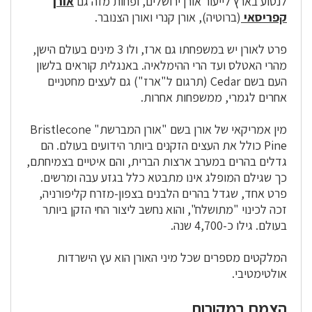
לנטוע בארץ לייעור אורן ירושלים, ופחות מזה גם
אורן
קפריסאי
(ברוטיה), אורן קנרי ואורן הצנובר.
פרט לאורן יש במשפחתו גם ארז, ולו 3 מינים בעולם הישן,
מהרי האטלס ועד הרי ההימלאיה. באנגלית קוראים בלשון
העם בשם Cedar (תרגום ל"ארז") גם לעצים מחטניים
אחרים לגמרי, ממשפחות אחרות.
מין אמריקאי של אורן בשם "אורן המברשת" Bristlecone
Pine כולל את העצים הזקנים ביותר הידועים בעולם. הם
גדלים בהרים במערב ארצות הברית, והם איטיים בצמיחתם,
כך שגילם המופלג אינו מתבטא כלל בגזע עבה ומרשים.
פרט אחד, שגדל בהרים הלבנים בצפון-מזרח קליפורניה,
זכה לכינוי "מתושלח", והוא נחשב ליצור החי הזקן ביותר
בעולם. גילו כ-4,700 שנה.
המלקטים מספרים שכל מיני האורן הוא עץ הישרדות
אולטימטיבי.
הצמח במקורות