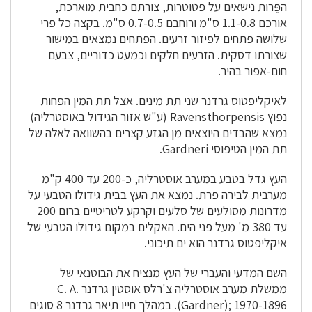
הפֵּרות נישאים על פטוטרות, צורתם כחבית מוארכת,
אורכם 1.1-0.8 ס"מ ורוחבם 0.7-0.5 ס"מ. בקצה כל פרי
שלושה פתחים לפיזור זרעים. הפתחים נמצאים במישור
שצורתו דסקית. הזרעים חלקים וכמעט כדוריים, צבעם
חום-אפור בהיר.
לאיקליפטוס גרדנר שני תת מינים. אצל תת המין הפחות
נפוץ Ravensthorpensis (ע"ש אזור הגידול באוסטרליה)
נמצא שהבדים היוצאים מן הגזע קצרים בהשוואה לאלה של
תת המין הטיפוסי Gardneri.
העץ גדל בטבע במערב אוסטרליה, כ-200 עד 400 ק"מ
מערבית לבירה פרת. נמצא את העץ בבית גידולו הטבעי על
מדרונות מסולעים של סלעים וקרקע לטריטיים ברום 200
עד 380 מ' מעל פני הים. האקלים במקום גידולו הטבעי של
איקליפטוס גרדנר הוא ים תיכוני.
השם המדעי והעברי של העץ מנציח את הבוטנאי של
ממשלת מערב אוסטרליה צ'רלס אוסטין גרדנר C. A.
Gardner); 1970-1896). במהלך חייו תיאר גרדנר 8 סוגים