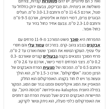
ואח"כ הם סירוגיים. יש להם
פטוטרות
קצרות, צורתם
משולשת או ביצתית. הם מבריקים, צבעם ירוק-כחלחל עד
סגול, אורכם 11-6.5 ס"מ ורוחבם 3.0-1.3 ס"מ. העלים
הבוגרים צרים, דמויי רומח או אליפטיים, אורכם 9-5 ס"מ
ורוחבם 2.3-1.0 ס"מ. צבעם אחיד כחול בהיר עד
כחול-אפור.
התפרחת היא
סוכך
פשוט המורכב מ-11-9 פרחים עם
אבקנים
בצבע צהוב-קרם. במרכזם
עמוד עלי
והם חסרי
עלי עטיף. העוקץ הנושא את הסוכך שטוח ואורכו עד 2 ס"מ.
פרחי הסוכך נמצאים בקצה
גבעולים
קצרים שאורכם 0.3-
0.2 ס"מ. ניצני הפרחים דמויי כישור, אורכם עד 2.6 ס"מ
ורוחבם 0.5 ס"מ. המכסה של
מצעית
הפרח והאבקנים של
הניצן מכונה "אוֹפּ֪רקוּלוּם". אורכו כ-1.5 ס"מ, הוא הולך
ונעשה צר ויש לו חוד בקצהו. האופרקולום הוא החלק
המאפיין את הסוג איקליפטוס וממנו נגזר שם הסוג. המקור
במילה היוונית eu-kaluptos ופירושה "מכוסה היטב". עם
התיישרות האבקנים הרבים שעל מצעית הפרח הם דוחפים
את האופרקולום כלפי מעלה, הוא ניתק ונושר לקרקע.