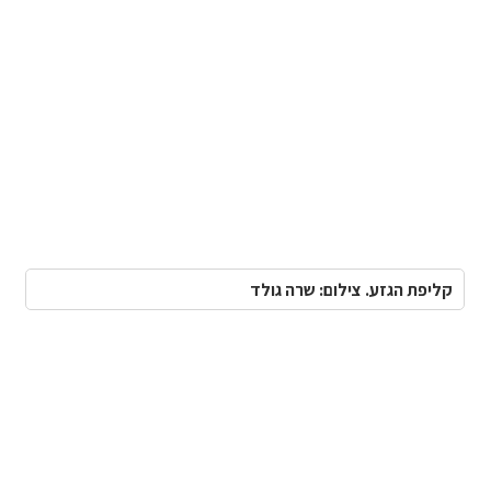
קליפת הגזע. צילום: שרה גולד