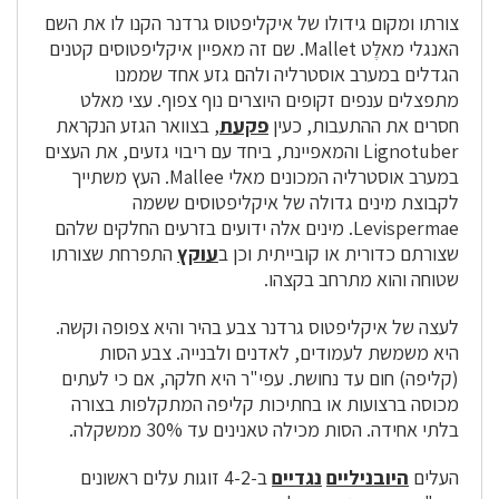
צורתו ומקום גידולו של איקליפטוס גרדנר הקנו לו את השם
האנגלי מאלֶט Mallet. שם זה מאפיין איקליפטוסים קטנים
הגדלים במערב אוסטרליה ולהם גזע אחד שממנו
מתפצלים ענפים זקופים היוצרים נוף צפוף. עצי מאלט
חסרים את ההתעבות, כעין
פקעת
, בצוואר הגזע הנקראת
Lignotuber והמאפיינת, ביחד עם ריבוי גזעים, את העצים
במערב אוסטרליה המכונים מאלי Mallee. העץ משתייך
לקבוצת מינים גדולה של איקליפטוסים ששמה
Levispermae. מינים אלה ידועים בזרעים החלקים שלהם
שצורתם כדורית או קובייתית וכן ב
עוקץ
התפרחת שצורתו
שטוחה והוא מתרחב בקצהו.
לעצה של איקליפטוס גרדנר צבע בהיר והיא צפופה וקשה.
היא משמשת לעמודים, לאדנים ולבנייה. צבע הסות
(קליפה) חום עד נחושת. עפי"ר היא חלקה, אם כי לעתים
מכוסה ברצועות או בחתיכות קליפה המתקלפות בצורה
בלתי אחידה. הסות מכילה טאנינים עד 30% ממשקלה.
העלים
היובניליים
נגדיים
ב-4-2 זוגות עלים ראשונים