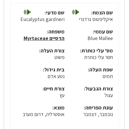
שם הצמח:
שם מדעי:
איקליפטוס גרדנרי
Eucalyptus gardneri
שם עממי:
משפחה:
Blue Mallee
הדסיים Myrtaceae
מס' עלי כותרת:
צורת העלה:
חסר עלי כותרת
פשוט
שפת העלה:
בית גידול:
תמים
נטע אדם
צורת הגבעול:
צורת חיים:
עגול
עץ
עונת הפריחה:
מוצא:
נובמבר, דצמבר
אוסטרליה, דרום מערב