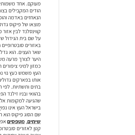
הודים המקבילים בצור
הנאחזים באדמה והופכים לגזעים. השם yan
מוצאו של פיקוס גדול
על שם בית הגידול של
באזורים סובטרופיים 
שאר העצים. הוא גדל 
היער לצורך מרעה משא
כמזון למיני ציפורים 
העץ משמש כעץ נוי נפ
אותו בפארקים גדולים
בתים ותשתיות. לפי ה
בהוואי ובניו זילנד 
שהגיעה למקומות אלה
בישראל העץ אינו נפוץ
שם הסוג פיקוס הוא השם הל
שיחים
,
מטפסים
אפיפ
קטן לאזורים סובטרופ