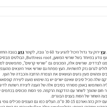
עץ
ירוק עד גדול היכול להגיע עד 60 מ' גובה, לקוטר
גזע
צמרת של כ-50 מ'. העץ נודע במיוחד בשל שורשי המשען
ו לצדדים. שורשים אלה, המכונים גם "שורשי קרשים", מתפשטים למר
לולים לגרום נזק לתשתיות. העץ מפתח גם שורשי אוויר היוצאים מהענפ
 ומהווים מעין גזעים הנושאים את הצמרת הרחבה והכבדה של העץ.
ם שלה מכיל סיבים שאינם ישרים יש בה שימוש מועט ליצירת קופסאות
יה השתמשו באופן מסורתי בסיבים אלה של העצה ליצירת רשתות לדיג.
-חום שהופך לשחור עם הזדקנות הרקמה. פני הסות מכוסים בכתמים ש
בעה השחור של הסות בעצים הבוגרים.
, צבעם ירוק כהה ואורכם 30-15 ס"מ. העלים כמו גם הענפים מכי
בעת שנחתכים. השם המדעי שמקורו ביוונית: גדולo