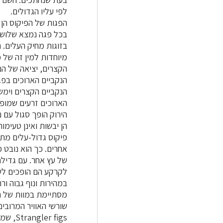
לפי עליו הגדולים.
הפגות של הפיקוס הן
בכל פגה נמצא שלושה 
מיוחדות למין זה של 
הקצרים, יציאה של הנ
הנקביים הארוכים בפג
הנקביים הקצרים וימ
הירוק הופך סגול עם 
הן יבשות ואינן טעימות
פיקוס גדול-עלים מתח
אחרים. כך הוא נובט 
של עץ אחר. עם גדילת
לקרקע הם הופכים לש
במהירות ונוף גבוה ו
מסתיימת במוות של הע
שורשי האוויר המרובי
r figs