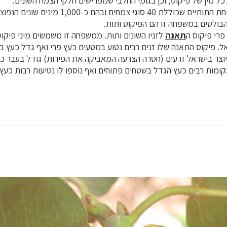
כל מין של פיקוס, וכן בגומי החלבי שמפרישים חלקי הצמח השונים.
פיקוס משתייך למשפחת התותיים שכוללת 40 סוגי צמחים
 הבולטים במשפחה זו הם הפיקוס ותות.
פרי פיקוס ה
תאנה
לזניו השונים ותות. ממשפחה זו משמשים מיני פיקוס 
אל. פיקוס התאנה שלו זנים רבים נטוע במטעים כעץ פרי ואף גדל כעץ ב
וצר בישראל זרעים (חסרה הצרעה המאביקה את הפירות) גודל בעבר כ
ות רבים כעץ הגדל בשטחים פתוחים ואף נוספו לו נטיעות רבות כעץ נוי