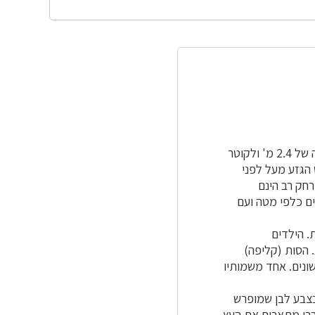
בגובה החזה של 2.4 מ' ולקוטר
, Buttress root, הבולטים מבסיס הגזע מעל לפני
חק רב הינם
ים כלפי מטה ועם
. הילדים
 הסות (קליפה)
ונים. אחד משמותיו
לים גומי בצבע לבן שמופרש
makr= ועלה phyllon=כמו גם השם העברי מתארים את העץ