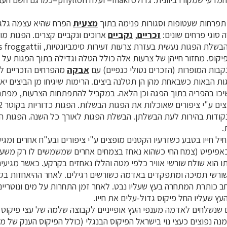
 תפרחות שעטופות וסגורות פנימה בתוך
מצעית
הפרח שהיא עצמה גלגול
סוגי פרחים שונים:
זכריים
,
נקביים
ארוכים ונקביים קצרים. הפגות מופ
פיקוס. מחזור חייהן של צרעות אלה כולל הטלה וגדילה בתוך הפגות על 
קבות המופרות (הזכרים נטולי כנפיים) עם
אבקה
מהפרחים הזכריים ל
ות הבאות כשבאחת מהן הן תטלנה ביצים. הרימות שיגיחו מן הביצים יא
שיכו בהפריה בתוך הפגה וכן הלאה. במקביל להתפתחות הצרעות, מפתח
נקודות בהירות לעת הבשלתן. הבשלת הפגות לאורך כל השנה. הפגות 
.
יל חייו בטבע כשזרעיו הקטנים מופצים ע"י ציפורים ובע"ח אחרים ומגי
כאפיפיט (צמח החי כשהוא נאחז בצמחים אחרים שמשמשים לו רק משען)
ו הוא שולח שורשי אוויר כלפי מטה והללו נאחזים בקרקע. כאשר מגיעים
ורשי תמיכה ומתפקדים באדמה כשורשים רגילים. לאחר ההיאחזות בקר
רחב כותרת המתחרה בעץ שעליו נבט. לאחר זמן התחרות על מים ונוטריינט
ץ שעליו החל פיקוס גדול-עלים את חייו.
ם שנשלחים לאדמה מענפי העץ אופייניים לקבוצה שלמה של עצי פיקוס 
Strangle, שממנה נפוצים כעצי נוי בישראל הפיקוס הבנגלי (כולל הפיקוס הענק של