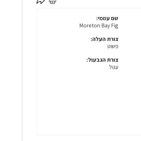
לחץ
לחץ
כאן
כאן
לשיתוף
להדפסה
שם עממי:
Moreton Bay Fig
צורת העלה:
פשוט
צורת הגבעול:
עגול