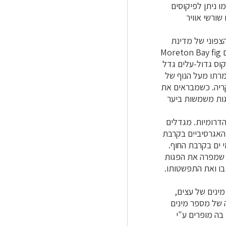
יו האנגליים של העץ מציין אותו כ- Banyan אוסטרלי. השם Banyan עצמו ניתן לפיקוסים
ורשי אוויר
צפוני של מדינת
קווינסלנד לבין אזור מעט דרומה לסידני במדינת ניו סאות וולס. העץ אף מכונה באנגלית בשם Moreton Bay fig
קוס גדול-עלים גדל
רתו מעל הנוף של
קריה. כשמבראים את
גות משמשות ביער
הדרומיות. מגדלים
 האגרסיביים בקרבת
 ים בקרבת החוף.
ת שמפרה את הפגות
בו ואת התפשטותו.
 של מספר מינים
בה מופרים ע"י