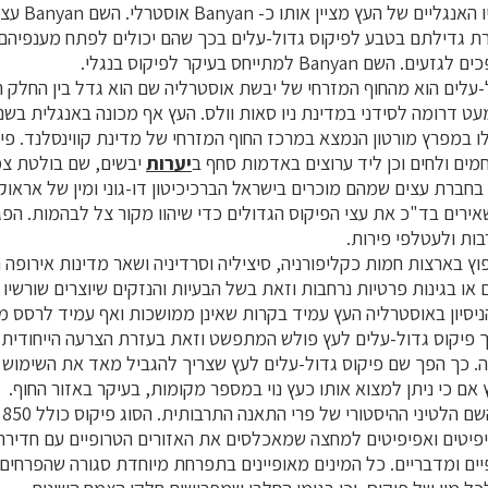
מעוקם. אחד משמות
ת גדילתם בטבע לפיקוס גדול-עלים בכך שהם יכולים לפתח מענפיהם ש
Ban למתייחס בעיקר לפיקוס בנגלי.
-עלים הוא מהחוף המזרחי של יבשת אוסטרליה שם הוא גדל בין החלק ה
ו במפרץ מורטון הנמצא במרכז החוף המזרחי של מדינת קווינסלנד. פי
חמים ולחים וכן ליד ערוצים באדמות סחף ב
יערות
יבשים, שם בולטת צמ
בחברת עצים שמהם מוכרים בישראל הברכיכיטון דו-גוני ומין של אראו
ירים בד"כ את עצי הפיקוס הגדולים כדי שיהוו מקור צל לבהמות. הפ
רבות ולעטלפי פירות.
וץ בארצות חמות כקליפורניה, סיציליה וסרדיניה ושאר מדינות אירופה 
 או בגינות פרטיות נרחבות וזאת בשל הבעיות והנזקים שיוצרים שורשיו
ניסיון באוסטרליה העץ עמיד בקרות שאינן ממושכות ואף עמיד לרסס מי
הפך פיקוס גדול-עלים לעץ פולש המתפשט וזאת בעזרת הצרעה הייחודי
. כך הפך שם פיקוס גדול-עלים לעץ שצריך להגביל מאד את השימוש 
 אם כי ניתן למצוא אותו כעץ נוי במספר מקומות, בעיקר באזור החוף.
טיני ההיסטורי של פרי התאנה התרבותית. הסוג פיקוס כולל 850 מינים של עצים,
יטים ואפיפיטים למחצה שמאכלסים את האזורים הטרופיים עם חדירה
יים ומדבריים. כל המינים מאופיינים בתפרחת מיוחדת סגורה שהפרחים 