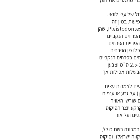
 של עלי לוואי.
יעות במין זה
בזוגות מחיק העלים. הבשלת הפגות נעשית בעזרת צרעות זעירות סימביונטיות, Pleistodontes froggattii, שהן
הפרחים הנקביים
הפריית הפרחים
כלו מן הפרחים
ים בפרחים הנקביים
הארוכים זרעים שמופצים ע"י ציפורים שאוכלות את הפגות הבשלות. הפגות כדוריות בקוטר 2.5-2 ס"מ וצבען
הבשלות אכילות אך
עים לצמרות עצים
 על גזע או ענפים
 שורשי האוויר
קע יוצר הפיקוס
ים ועל אור
המכונה בשם כולל,
 מקווה ישראל), ופיקוס