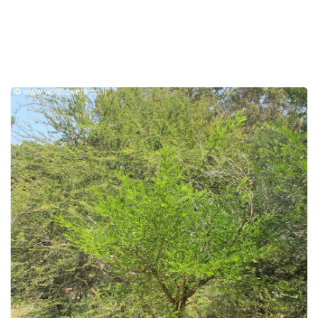
לפניך
רכיב
גלריית
תמונות