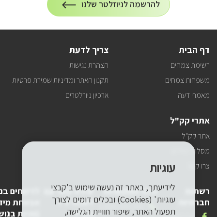
הרשמה
להרשמה לניוזלטר שלנו
על
לניוזלטר
הרשמה
לעדכונים
דף הבית
צריך לדעת
רשימת צמחים
הצהרת נגישות
משפחות צמחים
תקנון האתר ומדיניות שמירת פרטיות
מאמרי דעה
ארכיון ניוזלטרים
אתרי קק"ל
אתר קק"ל
מסלולי טיולים
עוגיות
צרו קשר
לידיעתך, באתר זה נעשה שימוש ב'קבצי
רשתות
פרטי התקשרות
יצירת קשר עם
לדיווחים בנ
עוגיות' (Cookies) ובכלים דומים לצורך
חברתיות
לשכת יו"ר
אבטחת מיד
טלפון
1-800-250-250
תפעול האתר, שיפור חוויית הגלישה,
קק"ל
(פניות בנוש
שלנו