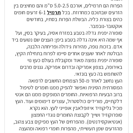
הפֵּרות הם תרמילים, אורכם 5.0-2.5 ס"מ והם מחויצים בין
הזרעים שבתוכם כמחרוזת. בכל
תרמיל
6-1 זרעים חומים
כהים בצורת כליה. הבשלת הפֵּרות בסתיו, בחודשים
אוקטובר-נובמבר.
סופורה יפנית גדלה בטבע במזרח אסיה, בעיקר בסין, ועל
אף שמה היא אינה גדלה בטבע ביפן: העצים שם נטועים ביד
אדם. בזכות נופה, מהירות גידולה ופריחתה הלבנה,
הבולטת לאחר שעצים אחרים סיימו לפרוח בתחילת הקיץ,
סופורה יפנית נפוצה מאוד ומקובלת בעולם כעץ נוי
באירופה, בצפון אמריקה ובדרום אפריקה. גננים מרבים
להשתמש בה כעץ בונזאי.
העץ נחשב לאחד מ-50 הצמחים החשובים לרפואה
המסורתית הסינית ואפשר להפיק ממנו חומרים לטיפול
ברוב הבעיות הרפואיות. החומרים המופקים ממנו הם אנטי
דלקתיים, מורידים כולסטרול, עוצרים דימומים ועוד. העץ
מכיל גליקוזיד איזופלאבין אופייני לעץ. הוא נקרא
סופרוקוזיד ושייך לקבוצת החומרים נוגדי החמצון
(אנטיאוקסידנטים). מהפרחים של העץ מפיקים צבע צהוב,
מהזרעים שמן תעשייתי, מהפֵּרות חומרי רפואה ומהעצה