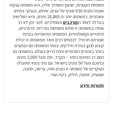
משפחת הקטניות, שהעץ משתייך אליה, היא משפחה ענקית
שעמה נמנים 630 סוגים של עצים, שיחים, ובעיקר צמחים
עשבוניים. במשפחה יותר מ-18,860 מינים, והיא השלישית
בגודלה לאחר ה
מורכבים
והסחלביים. לפני זמן לא רב
אוחדו במשפחה זו שלוש משפחות נפרדות: פרפרניים,
מימוזיים וקסאלפיניים. המשפחה מתאפיינת בפֵרות
שצורתם תרמיל. לצמחים רבים מאד ממשפחה זו יכולת
קיבוע חנקן בעזרת חיידקים. צמחי המשפחה הם הנפוצים
ביותר באזורים הטרופיים והמדבריים בעולם. במשפחה גם
הסוג רב המינים ביותר – הקדד, שלו מעל 2,000 מינים
ובתוכם מעל 50 מינים בישראל. עם מיני צמחי התועלת
העיקריים של משפחה זו נמנים סויה, עדשה, חמצה,
שעועית, אפונה, תלתן, בקיה ועוד.
מקורות מידע