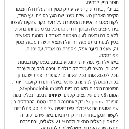
חומר בניין לבתים.
בבייג'ין, בירת סין, יש עץ עתיק ממין זה שעליו תלה עצמו
הקיסר האחרון משושלת מינג. שם העץ בסינית, עץ השד,
לקוח מאגדה הסינית המספרת על רועה בקר שהקים לעצמו
בית מעצים אלה ובתוך חודש מתו כל בני משפחתו בחטף,
ללא סיבה נראית לעין. האמונה באגדה זו מוֹנעת מאנשים
בסין לבנות ביתם מעץ זה. על הימצאות שד רע בעץ ממין
זה, שעמד ב
יער
אפל, מספרת גם אגדת עם יפנית
מפורסמת.
בישראל העץ נפוץ יחסית ונטוע בגנים, בפארקים ובגינות
פרטיות. נחשב לעמיד לקור ולחום, ופרט לבקעה ולערבה
נוכל למצוא אותו בכל האזורים. לסופורה יפנית יש גם זן
בכות המומלץ לנטיעה בישראל בשל היותו חזק ועמיד יותר.
הסופורה היפנית משויכת כיום לסוג Styphnolobium,
המונה 8מינים של עצים קטנים ו
שיחים
שבעבר נכללו בסוג
סופורה Sophora ורק לאחרונה הופרדו ממנו. ההבדלים בין
שני הסוגים הם אי יכולת סימביוטית של מיני סטיפנולוביום
לקשור חנקן בעזרת חיידקי ריזוביום בשורשיהם. סוג זה
מתאפיין בעלים מנוצים ולהם 21-9 עלעלים, ובתפרחת
מנוצה שבה הפרחים משולשלים כלפי מטה.