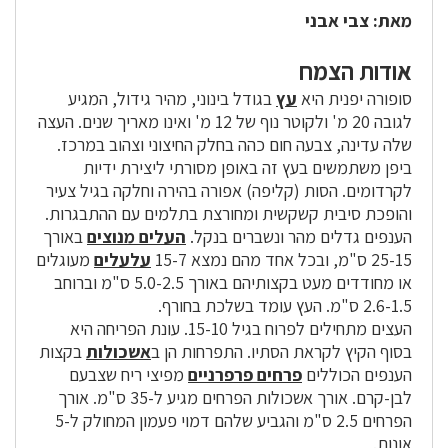
מאת: צבי אבני
אודות הצמח
סופורה יפנית היא
עץ
בגודל בינוני, מהיר גידול, המגיע
לגובה 20 מ' ולקוטר נוף של 12 מ' ואינו מאריך שנים. העצה
שלה עדינה, צבעה חום כהה בחלק החיצוני וצהוב במרכז.
ביפן משתמשים בעץ זה באופן מסורתי ליצירת ידיות
לקרדומים. הסות (קליפה) אפורה בהירה וחלקה בגיל צעיר
והופכת סיבית קשקשית ומחורצת בתלמים עם ההתבגרות.
הענפים גדלים מהר ונשברים בנקל.
העלים מנוצים
באורך
25-15 ס"מ, ובכל אחד מהם נמצא 15-7
עלעלים
מעוגלים
או מחודדים מעט בקצותיהם באורך 5.0-2.5 ס"מ וברוחב
2.6-1.5 ס"מ. העץ עומד בשלכת בחורף.
העצים מתחילים לפרוח בגיל 15-10. עונת הפריחה היא
בסוף הקיץ לקראת הסתיו. התפרחות הן ב
אשכולות
בקצות
הענפים הכוללים
פרחים פרפרניים
מפיצי ריח שצבעם
לבן-קרם. אורך אשכולות הפרחים מגיע ל-35 ס"מ. אורך
הפרחים 2.5 ס"מ והגביע שלהם דמוי פעמון המחולק ל-5
אונות.