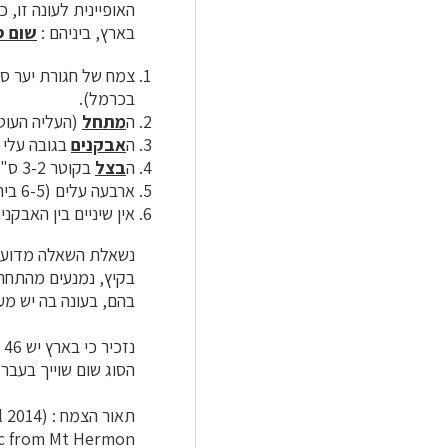
האופיינית לעונה זו,
בארץ, ביניהם :
שום ס
צמח של חגורת יער ספר בחרמון, אינו
בכרמל).
ה
מתחל
(העליה העוטף
ה
אבקנים
בגובה עלי
ה
בצל
בקוטר 3-2 ס"מ (קטן יותר, סביב 2 ס"מ ב
ארבעה עלים (6-5 בירקרק, סימן חלש)
אין שיניים בין האבקנ
נשאלת השאלה מדוע ל
בקיץ, נמנעים מהתחרו
בהם, בעונה בה יש מ
נ
הסוג שום שוייך בעב
תאור הצמח : Phytotaxa (Vol. 164, No. 12 April 2014)
lic from Mt Hermon