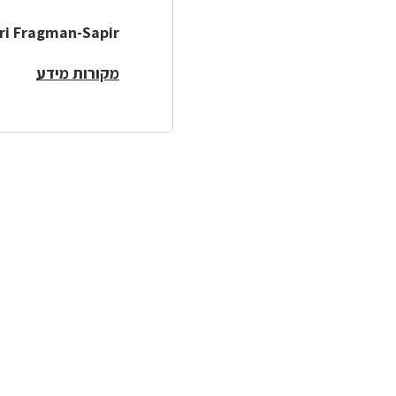
ri Fragman-Sapir
מקורות מידע
לפניך
רכיב
גלריית
תמונות