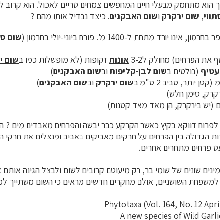
 כך הוא מתחמק מבעלי חיים המחפשים צמחים טריים לאכול. הוא קרוב ל
תווי
,
שום ירקרק
ו
שום האבקנים
. כיצד נבדיל אותו מהם ?
 יורד מתחת ל-1400 מ'. פורח ביוני-יולי בחרמון (
שום סת
 את הפרחים) מחולק ל3-2
אונות
זקופות (לא מופשלות כמו ב
שום י
עטיף
(בולטים ב
שום לבן-קליפות
וב
שום האבקנים
)
שום ירקרק
וב
שום האבקנים
)
ים (יש בירקרק, הן מאד מאד קטנות)
פרוח דווקא בקיץ כאשר הקרקע כבר יבשה והפרחים מאבדים מים ? הש
ת הגדולה בין הפרחים על חרקים מאביקים באביב ומנצלים את חרקי ה
עט פרחים מתחרים אחרים.
זכיר כי בארץ יש 46 מינים שונים של שומי בר, רק מיעוטם קרובים לשום ולבצל הגינה 
ר למשפחת השושניים, אולם מחקרים חדשים מראים כי השום משתייך 
A new species of Wild Gar