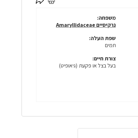
לחץ
לחץ
כאן
כאן
לשיתוף
להדפסה
משפחה:
נרקיסיים Amaryllidaceae
שפת העלה:
תמים
צורת חיים:
בעל בצל או פקעת (גיאופיט)