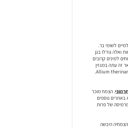
ולמיים לשומי בר.
ת ואלה גודלו בגן
חים למינים קרובים
ר זה עתה במגזין
פיטוטקסה. שמו בישראל שום קייצי (בשל העובדה שהוא פורח בקיץ) ושמו המדעי הוא Allium therinanthum.
חרמוני
. הצמח מוכר
 באתרים נוספים
 מרמיסה של פרות
 הצמחיה היבשה