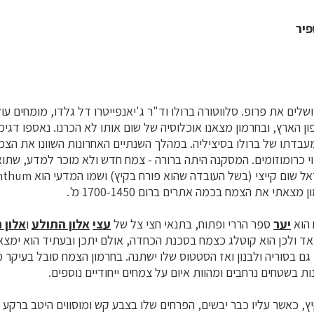
פיר
ירחנו בירושלים את פרופ. סלווטורה ברולו וד"ר ג'יאנפייטרו דל גלדו, מומחים ע
ן הארץ, ובחרמון מצאנו אוכלוסיה של שום אותו לא הכרנו. נאספו דגימו
עבדתו של ברולו בסיציליה. במהלך השנתיים האחרונות השוונו את הצמ
פוי כרומוזומים. המסקנה היתה ברורה - צמח חדש ולא מוכר למדע, שתוא
צאתי את הצמח בכמה אתרים ברום 1700-1450 מ'.
 הוא
יער
ספר הררי ופתוח, בתנאי חצי צל של
עצי
אלון התולע
ו
אלון 
אד ולכן הוא קוטלג כצמח בסכנת הכחדה, אולם יתכן ובעתיד הוא ימצא
 גם בסוריה ולבנון ואז הסטטוס שלו ישתנה. בחרמון הצמח סובל בעיקר
ת בשטחים נרחבים ומהוות איום על צמחים ייחודיים נוספים.
יץ, כאשר עליו כבר יבשים, הפרחים שלו בצבע קש ומוסווים היטב ברקע