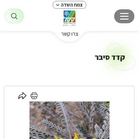
צמח השדה
צרו קשר
קדד סיבר
לחץ
לחץ
כאן
כאן
לשיתוף
להדפסה