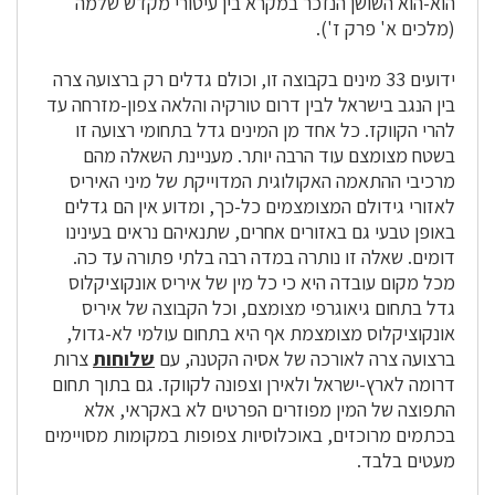
הוא-הוא השושן הנזכר במקרא בין עיטורי מקדש שלמה
(מלכים א' פרק ז').
ידועים 33 מינים בקבוצה זו, וכולם גדלים רק ברצועה צרה
בין הנגב בישראל לבין דרום טורקיה והלאה צפון-מזרחה עד
להרי הקווקז. כל אחד מן המינים גדל בתחומי רצועה זו
בשטח מצומצם עוד הרבה יותר. מעניינת השאלה מהם
מרכיבי ההתאמה האקולוגית המדוייקת של מיני האיריס
לאזורי גידולם המצומצמים כל-כך, ומדוע אין הם גדלים
באופן טבעי גם באזורים אחרים, שתנאיהם נראים בעינינו
דומים. שאלה זו נותרה במדה רבה בלתי פתורה עד כה.
מכל מקום עובדה היא כי כל מין של איריס אונקוציקלוס
גדל בתחום גיאוגרפי מצומצם, וכל הקבוצה של איריס
אונקוציקלוס מצומצמת אף היא בתחום עולמי לא-גדול,
ברצועה צרה לאורכה של אסיה הקטנה, עם
שלוחות
צרות
דרומה לארץ-ישראל ולאירן וצפונה לקווקז. גם בתוך תחום
התפוצה של המין מפוזרים הפרטים לא באקראי, אלא
בכתמים מרוכזים, באוכלוסיות צפופות במקומות מסויימים
מעטים בלבד.