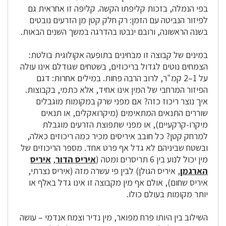
בפי הנמלה, בזכות קליפתו הקשה. קליפה זו אחראית גם
לפיזור הנביטה עם הזמן: רק חלק קטן מן הזרעים נובטים
בשנה הראשונה, ורובם ינבטו בהדרגה במשך השנים הבאות.
במינים של קבוצה זו מבחינים בתופעה אקולוגית בולטת:
הצמחים נוטים לגדול בריכוזים, בשטחים שגודלם אינו עולה
על 1–2 קמ"ר, לרוב הרבה פחות. במילים אחרות: דגם
הפיזור המרחבי של המין אינו אחיד, אלא כתמי, בקבוצות.
איך נוצר ריכוז כזה? אם מפני שרק במקומות מוגבלים
שוררים התנאים המתאימים (מיקרואקלים, או תנאים
מיקרו-קרקעיים), או מפני שתפוצת הזרעים מוגבלת
למרחק קטן? כל חובב איריסים מכיר כמה ריכוזים כאלה,
ובשטח שביניהם לא גדל אף פרט אחד. מספר הריכוזים של
מין יכול לנוע בין 6 תריסרים ומטה (
איריס הדור
,
איריס
הארגמן
, איריס הגולן) לבין פי עשרה מזה (איריס נצרתי,
איריס שחום), אולם אף מין מקבוצה זו אינו גדל באלף או
יותר מקומות בעולם כולו.
השילוב בין היותו פרח מפואר, מין נדיר וצמח אנדמי – עושה