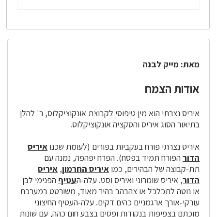
מאת: מייק לבנה
אודות הצמח
איריס נצרתי הוא מין טיפוסי לקבוצת אונקוציקלוס, ר' להלן
בתיאור הסוג איריס והסקציה אונקוציקלוס.
איריס נצרתי פורח בעקביות בפורים (לעומת שכנו
איריס
הדור
הפורח תמיד בפסח). הפרח יפהפה, נמנה עם
תת-קבוצה של הבהירים, כמו
איריס החרמון
,
איריס
הדור
, איריס שומרוני ואיריס וסט. עלה-ה
עטיף
הפנימי לבן
או נוטה לתכלכל או צהבהב בהיר מאוד, משורטט במערכת
עורקי-אורך ארגמניים כהים דקים. עלה-העטיף החיצוני
מוכתם בצפיפות בנקודות ופסים בצבע חום כהה, עם שׁוֹנוּת