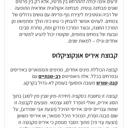
זרעים אינה יכולה להתרחש בין פרטיו, אלא רק בין פרטים
שונים מבחינה גנטית. מבחינה אקולוגית אחראית התופעה
של רביה וגטטיבית ליצירת נוף-פריחה עם גושים גדולים של
צמחים. לעתים אפשר להבחין כי גוש כזה הולך ומתפשט מן
המרכז החוצה, ובעוד המרכז מזדקן ומת, נותרת סביבו
טבעת של צמחים צפופים, שקוטרו יכול להגיע למטרים
אחדים וגילו – למאות שנים.
קבוצת אִירִיס אוֹנְקוֹצִיקְלוּס
קבוצה הכוללת מינים אחדים, מהיפים והמפוארים באיריסים
ובפרחים בכלל. אלה גיאופיטים
רב-שנתיים
עם
קנה-שורש
מעובה ומסועף בעומק לא-גדול בקרקע.
קבוצה זו נחשבת כסקציה (יחידת-מיון שבין מין לסוג) בתוך
הסוג איריס, ואולי תופרד לסוג עצמאי. מוצעים לקבוצה זו
שמות עבריים יפים: איריסי ההיכל (הצעת אבי שמידע), על
שום מבנה הפרח, המזכיר היכל מפואר; או איריסי השושן
(הצעת עֻזי פז) מתוך הסבר מנומק כי איריס מקבוצה זו