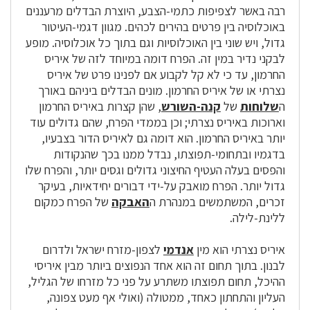
רבה באשר לצפיפות כתמי-הצבע, היוצרת הבדלים מרעננים
באוכלוסיה בין פרטים בהירים לכהים. מגוון דגמי-העיטור
גדול, ויש שוני בין האוכלוסיות וגם בתוך כל אוכלוסיה. מופע
לבקני נדיר במין זה. הפרח דומה במיוחד לזה של איריס
החרמון, עד כי לא קל לקבוע אם לפנינו פרט של איריס
נצרתי או של איריס החרמון. מונים הבדלים ביניהם באורך
ה
שלוחות
של
קנה-השורש
, שהן קצרות באיריס החרמון
וארוכות באיריס נצרתי; וכן בממדי הפרח, שהם גדולים עוד
יותר באיריס החרמון. הוא דומה גם לאיריס הדור בצבעיו,
בדגמיו ובתחומי-תפוצתו, נבדל ממנו בכך שהנקודות
והפסים בעלה העטיף החיצוני גדולים וגסים יותר, והפרח שלו
גדול יותר. הפרח מואבק על-ידי דבורים יחידאיות, בעיקר
זכרים, המשתמשים במנהרת ה
האבקה
של הפרח כמקום
ללינת-לילה.
איריס נצרתי הוא מין
אנדמי
לצפון-מזרח ישראל ולדרום
לבנון. בתוך תחום זה הוא אחד הנפוצים ביותר מבין איריסי
ההיכל, תחום תפוצתו משתרע על פני כל מזרחו של הגליל,
העליון והתחתון כאחד, ממטולה (ואולי אף מעט צפונה,