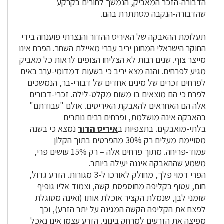
הדבורה-הזכר המאביק, הנמשך לחורים בקרקע
שהדבורה-הנקבה מסתתרת בהם.
תעלומת ההאבקה של האיריס ההדוּר והנצרתי פוענחה בידי
החוקר הישראלי המחונן יריב עברי מאיילת השחר. הפרח אינו
מייצר צוף. שנים רבות לא הצליחו הצופים לראות כל מאביק
מגיע לפרחים. והנה מצא יריב כי בשעות דמדומי-ערב באים
לפרחים זכרים של מינים אחדים של דבורי-בר, הנמשכים
לפרח כי הם מוצאים בו משום מקלט-לילה. זכרי-דבורים
אלה הם האחראים להאבקת האיריסים. אולם "עבודתם"
בהאבקה אינה מושלמת, ופרחים רבים נותרים
בלתי-מואבקים. בתצפיות ב
איריס הדור
נמצא כי בשנה
מסויימת מעלים רק 30% מהפרטים בתוך הקְלוֹן
עמוד-פריחה. מתוך פרחים אלה – רק 15% עושים פרי,
משמע שההאבקה איננה יעילה ביותר.
הפרי דמוי פלך, מחולק לאורכו ל-3 מגורות. הזרע גדול,
חום, עטוף בקליפה מחוספסת קשה, וצמוד אליו גופיף
שומני לבן, שנמלת הקציר אוכלת אותו (ואינה מסוגלת
לפצח את הקליפה הקשה המגינה על יתר הזרע), וכך
מפיצה את הזרעים למרחק בינוני. הזרע עצמו אינו נאכל