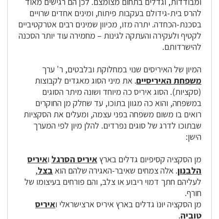
ומבודדות, וגדלים בתחום מצומצם. לכן הם רגישים מאוד
להרס בית-גידולם בעקבות פיתוח, ומינים אחדים שרויים
בסכנת-הכחדה. יתרה מזו, מכיוון שמינים רבים אטרקטיביים
לקטיף ולעקירה והעתקה לגינות – מחמירה עוד יותר הסכנה
להישרדותם.
המיון של האיריסים שנוי במחלוקת ובלבטים, ר' ערך
משפחת האיריסיים
. את מיני הסוג מאגדים לקבוצות
(סקציות). הסוג איריס כה מיוחד ושונה מיתר הסוגים
במשפחה, והוא כה מגוון בתוכו, עד שחלק מן החוקרים
רואים בו משום משפחה בפני עצמה, ומעלים את הסקציות
שבתוכו לדרג של סוגים נפרדים. להלן מיון לפי המערך
הישן:
מן הסקציה קסיפיום גדלים בארץ
איריס הסרגל
ו
איריס
הלבנון
. אלה צמחים שאיבר-האגירה שלהם הוא
בצל
,
לעליהם חתך דמוי ריבוע או צלב, והם פורחים בעיצומו של
חורף.
מן הסקציה יוּנוֹ גדלים בארץ איריס ארצישראלי ו
איריס
טוביה
.