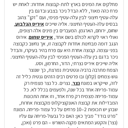
מחלקים את המינים בארץ לתת-קבוצות אחדות: לאחת יש
פרח כהה מאוד, ללא הבדל ניכר בצבע ובדגם בין
עלה-עטיף חיצוני לבין עלה-עטיף פנימי, ועם "זקן" צהוב
בבסיס עלה-העטיף החיצוני. אליה שייכים
איריס הגלבוע
,
שחום, ירוחם, הארגמן. המעברים בין מינים אלה רצופים,
ואולי ראוי לקרוא לכולם בשם אחד,
איריס שחום
. אירוס
הנגב דומה מבחינות אחדות לקבוצה זו, אך נחשב כקבוצה
בפני עצמה. קבוצה אחרת היא עם פרח בהיר בעיקרו, והבדל
ניכר בדגם בין עלה-העטיף הפנימי לבין עלה-העטיף החיצוני.
אליה שייכים איריס נצרתי, הדור, החרמון, וסט.
הצמח מתרבה ברביה וגטטיבית נמרצת, כך שנוצר
גוש-צמחים (קְלוֹן) ובו פרטים רבים הזהים גנטית כליל זה
לזה, שייקראו במונח
נצר
, נצרים. כל נצר מצמיח רק
עמוד-פריחה אחד בכל שנה, ולפעמים בכלל לא. כל
עמוד-פריחה מצמיח רק פרח אחד, וזו אחת התכונות
המבדילות את קבוצת האונקוציקלוס מקבוצות אחרות,
שבהן יש תכופות 2–10 פרחים על כל עמוד-פריחה. המונח
"פרט בודד" מביך כאן: האם כל גבעול-פריחה עם עליו
(נצר) והקטע המתאים מקנה-השורש – הם פרט (ואכן,