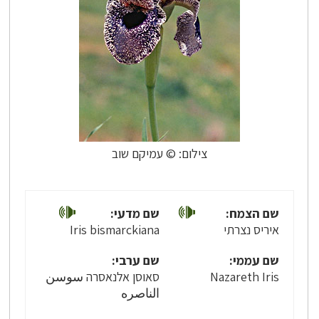
צילום: © עמיקם שוב
שם הצמח:
שם מדעי:
איריס נצרתי
Iris bismarckiana
שם עממי:
שם ערבי:
Nazareth Iris
סאוסן אלנאסרה سوسن
الناصره