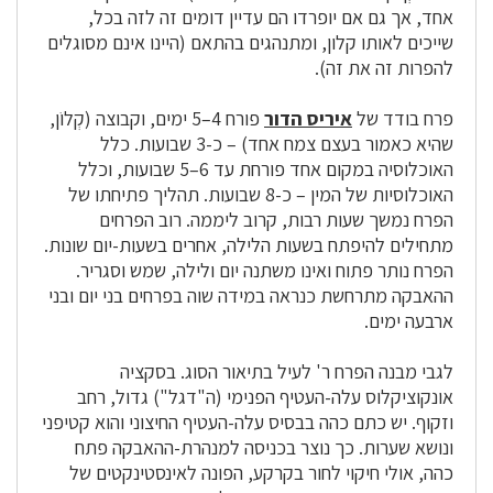
אחד, אך גם אם יופרדו הם עדיין דומים זה לזה בכל,
שייכים לאותו קלון, ומתנהגים בהתאם (היינו אינם מסוגלים
להפרות זה את זה).
פרח בודד של
איריס הדור
פורח 4–5 ימים, וקבוצה (קְלוֹן,
שהיא כאמור בעצם צמח אחד) – כ-3 שבועות. כלל
האוכלוסיה במקום אחד פורחת עד 6–5 שבועות, וכלל
האוכלוסיות של המין – כ-8 שבועות. תהליך פתיחתו של
הפרח נמשך שעות רבות, קרוב ליממה. רוב הפרחים
מתחילים להיפתח בשעות הלילה, אחרים בשעות-יום שונות.
הפרח נותר פתוח ואינו משתנה יום ולילה, שמש וסגריר.
ההאבקה מתרחשת כנראה במידה שוה בפרחים בני יום ובני
ארבעה ימים.
לגבי מבנה הפרח ר' לעיל בתיאור הסוג. בסקציה
אונקוציקלוס עלה-העטיף הפנימי (ה"דגל") גדול, רחב
וזקוף. יש כתם כהה בבסיס עלה-העטיף החיצוני והוא קטיפני
ונושא שערות. כך נוצר בכניסה למנהרת-ההאבקה פתח
כהה, אולי חיקוי לחור בקרקע, הפונה לאינסטינקטים של