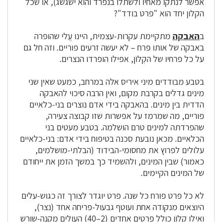
אפשר לנתקו מאחיו ולשתלו בנפרד והוא ישגשג), או שכל
הקלון יחד הוא "פרט בודד"?
ב
האבקה
מתקיימת עקרות-עצמית, היינו עֱלי שהופרה
באבקה של אותו פרח – לא יעשה זרעים פוריים. וזה חל גם
על כל פרחיו של הקְלוֹן, אפילו הופרדו הנצרים.
בטבע מבודדים מיני איריס אלה במרחב, כמעט שאין שני
מינים גדלים בקרבת מקום, ואין הרבה סיכוי להאבקה
הדדית בין מינים. בהאבקה בידי אדם נוצרים בני-כלאיים
פוריים, מה שמרמז על אפשרות שזו קבוצה צעירה,
שהפרדתה למינים טרם הושלמה. בטבע מעטים בני
הכלאיים. מכאן נובעת סכנה בטיפוח בידי אדם: בני-כלאיים
עלולים לפרוץ את מחסומי-הבידוד (הבלתי-מושלמים,
כאמור) שבין המינים, ולהשמיד כך במשך הזמן את ייחודם
של המינים הקיימים.
לא כל פרט פורח כל שנה. פרט יוגדר לצורך זה כגוש-עלים
היוצאים מנקודה אחת ועוטף גבעול-פריחה אחד (נצר),
ואילו קְלוֹן כולל פרטים אחדים (2–40) העולים מקנה-שורש