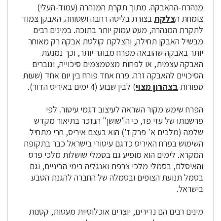
מנהרת-ההאבקה. מתוך תקרת המנהרה (עמוד-העלי)
צומחת ה
צלקת
בצורת בליטה רחבה ושטוחה. האבקן צמוד
לתקרת המנהרה, מעט עמוק יותר בתוכה. במינים רבים
מבשיל האבקן תחילה, והצלקת קולטת אבקה רק מאוחר
יותר באבקה שהובאה מפרח מבוגר יותר, וכך נמנעת
האבקה עצמית, או לפחות מצטמצמים סיכוייה, וגוברים
הסיכויים להאבקה זרה. פרח אחד פורח בין יום אחד (שעות
ספורות
בצהרון מצוי
) לבין שבוע (4 ימים באיריס הדוּר).
הפרח שימש מקור השראה לעיצוב דגמי עיטור. לפי
פרשנותו של עזי פז, כי ה"שושן" הנזכר בתיאור מקדש
שלמה (מלכים א' פרק ז') הוא בעצם איריס, הרי מתחיל
השימוש בפרח האיריס כדגם עיטורי בישראל כבר בתקופת
המקרא. לימים הוא מופיע גם בסמלי שושלות מלכי פרס
והאיסלם, בסמלי מלכי צרפת ואנגליה בימי הביניים, וגם
בסמל תנועת הצופים ובסמלה של החברה להגנת הטבע
בישראל.
מינים רבים הם נדירים, יוצרים אוכלוסיות מעטות, קטנות