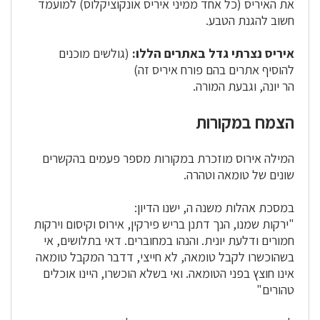
את האיריס (כל אחד ממיני איריס אונקוציקלוס) למועמד
חשוב להגנת הטבע.
איריס נצרתי גדל באתרים הללו:
(גולשים מוכנים
להוסיף אתרים בהם פורח איריס זה)
הר יונה, וגבעת המורה.
הצמח במקורות
המילה אירוס מוזכרת במקורות מספר פעמים בהקשרים
שונים של טומאה וטהרה.
במסכת אהלות משנה ה, ישנו הדיון:
"ירקות שמנו, הנך דתנן בריש פירקין, אירוס וקיסום וירקות
חמורים ודלעת יונית. והנהו במחוברים. דאי בתלושים, אי
בשהוכשרו לקבל טומאה, לא חייצי, דדבר המקבל טומאה
אינו חוצץ בפני הטומאה. ואי בשלא הוכשרו, היינו אוכלים
טהורים"