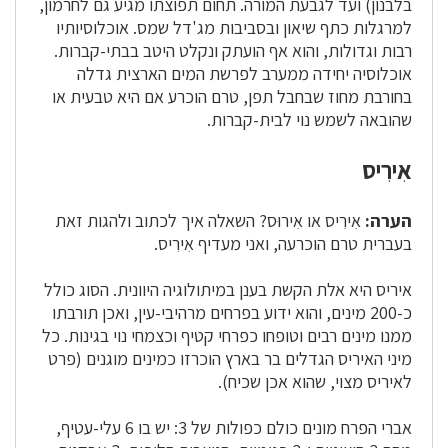
בלבנון) ועד לגבעת המורה. תחום תפוצתו מגיע גם לחרמון,
למרגלות כתף שיאון ובסביבות מג'דל שמס. אוכלוסיותיו
רבות וגדולות, והוא אף הועתק ונקלט היטב בבתי-קברות.
אוכלוסיה יחידה ממערב לפרשת המים הארצית גדלה
בחורבת מחוז שבחבל תפן, טרם הוכרע אם היא טבעית או
שהובאה לשמש נוי לבית-קברות.
אִירִיס
הערה:
אִירִיס או אִירוּס? השאלה איך לכתוב ולהגות זאת
בעברית טרם הוכרעה, ואני מעדיף אִירִיס.
איריס היא אלת הקשת בענן במיתולוגיה היוונית. הסוג כולל
כ-200 מינים, והוא ידוע בפרחים מרהיבי-עין, ואכן תורבתו
ממנו מינים רבים וטופחו כפרחי קטיף וכצמחי נוי בגינות. כל
מיני האיריס הגדלים בר בארץ הוכרזו כמינים מוגנים (פרט
לאיריס מצוי, שהוא אכן שכיח).
אברי הפרח מונים כולם כפולות של 3: יש בו 6 עלי-עטיף,