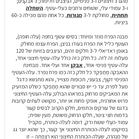
מהם 3 חיצוניים ו-3 פנימיים, הניצבים חליפות; 3 אבקנים;
ו-3 עמודי עלי, שטוחים ורחבים כעלי-עטיף.
השחלה
תחתית
, מחולקת ל-3
מגורות
, כל אחת מהם מכילה כ-60
ביציות.
מבנה הפרח מוזר ומיוחד: בסיסו עטוף בחפה (עלה חופה),
העוטף כליל את הפרח בעודו בניצן. הפרח עצמו מחולק
באופן ראדיאלי ל-3 חלקים זהים, הניצבים בזויות של 120
מעלות זה לזה. כל חלק כזה כולל עלה-עטיף חיצוני אחד,
עלה-עטיף פנימי אחד,
אבקן
אחד ועלי אחד. מבחינת
ההאבקה מְתַפְקֵד כל חלק כזה כמו פרח נפרד. עלה-העטיף
הפנימי זקוף, צבעוני, תכופות מצוייר, והוא מתנשא כדגל
מעל לפרח, עד כי יש סבורים שהוא מְתַפְקֵד כשלט המזעיק
את המאביקים מרחוק במראהו הבולט; עלה-העטיף החיצוני
פרוש אחורנית, אופקי פחות או יותר, מקושט לעתים קרובות
בדגם של עורקים וכתמים, חלקו הקרוב לבסיס קעור
בדמות חצי צינור, חלקו הרחוק משוטח, מעין שפית;
עמוד-העֱלי שטוח ודק, דומה לעלה-כותרת, מקביל
במיקומו לעלה-הכותרת החיצוני אך קעור, כך שהוא יוצר גג
של מנהרה, שעלה-הכותרת החיצוני הוא רצפתה – זו