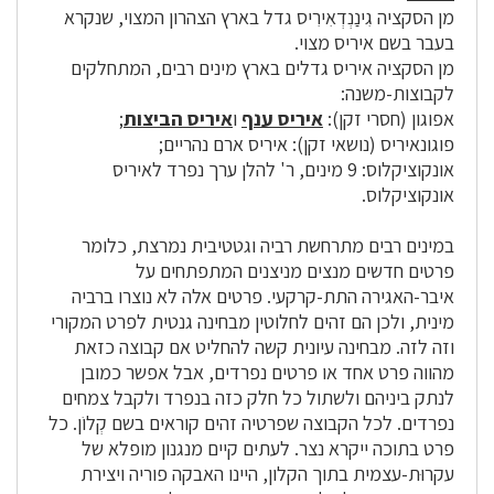
מן הסקציה גִינַנְדְאִירִיס גדל בארץ הצהרון המצוי, שנקרא
בעבר בשם איריס מצוי.
מן הסקציה איריס גדלים בארץ מינים רבים, המתחלקים
לקבוצות-משנה:
אפוגון (חסרי זקן):
איריס ענף
ו
איריס הביצות
;
פוגונאיריס (נושאי זקן): איריס ארם נהריים;
אונקוציקלוס: 9 מינים, ר' להלן ערך נפרד לאיריס
אונקוציקלוס.
במינים רבים מתרחשת רביה וגטטיבית נמרצת, כלומר
פרטים חדשים מנצים מניצנים המתפתחים על
איבר-האגירה התת-קרקעי. פרטים אלה לא נוצרו ברביה
מינית, ולכן הם זהים לחלוטין מבחינה גנטית לפרט המקורי
וזה לזה. מבחינה עיונית קשה להחליט אם קבוצה כזאת
מהווה פרט אחד או פרטים נפרדים, אבל אפשר כמובן
לנתק ביניהם ולשתול כל חלק כזה בנפרד ולקבל צמחים
נפרדים. לכל הקבוצה שפרטיה זהים קוראים בשם קְלוֹן. כל
פרט בתוכה ייקרא נצר. לעתים קיים מנגנון מופלא של
עקרוּת-עצמית בתוך הקלון, היינו האבקה פוריה ויצירת