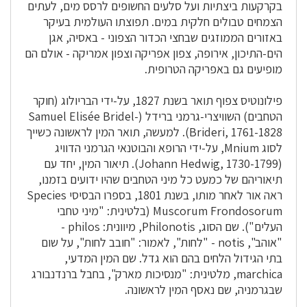
בקרקעות ביצתיות ועל סלעים החשופים לרסס מים, לעתים
הצמחים טבולים חלקית במים. תפוצתו העולמית בעיקר
באזורים הממוזגים שבחצי הכדור הצפוני - באסיה, אגן
הים-התיכון, אירופה, צפון אפריקה וצפון אמריקה - אולם הם
מופיעים גם באפריקה הטרופית.
פילונוטיס צפוף תואר בשנת 1827, על-ידי הבריולוג (חוקר
הטחבים) השוויצרי-גרמני ברידל (Samuel Elisée Bridel-
Brideri, 1761-1828). למעשה, תואר המין לראשונה כשייך
לסוג Mnium, על-ידי הרופא והבוטנאי הגרמני הדוויג
(Johann Hedwig, 1730-1799). תיאור המין, יחד עם
תיאוריהם של כמעט כל מיני הטחבים שהיו ידועים בזמנו,
ראה אור לאחר מותו, בשנת 1801, בספרו הבסיסי Species
Muscorum Frondosorum (בלטינית: "מיני טחבי
העלים"). שם הסוג, Philonotis, מיוונית: philos -
"אוהב", notis - "לחות", לאמור: "חובב לחות", על שום
בתי הגידול הלחים בהם הוא גדל. שם המין המדעי,
marchica, מלטינית: "מנסיכות מארק", בחבל ברנדנבורג
שבגרמניה, שם נאסף המין לראשונה.