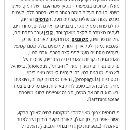
מעלה, ערוכים בצפיפות - מכאן שמו העברי של המין, שאינו
רשמי. תנוחת העלים דומה בטחב היבש ובטחב הלח, לעתים
ביובש קצות הגבעולים קשותים מעט. ה
טרפים
זעירים,
גודלם פחות ממילימטר, ביצניים עד איזמלניים, מחודדים,
לעתים מצטררים לקצה מוארך וחד,
קרין
עובר בתחתיתם,
שוליהם פרושים,
משוננים
, או חרוקים, לאורכם. עורק
האמצע נמשך לכל אורך הטרף, לעתים בולט ממנו קמעא
ולעתים מסתיים מעט לפני קצה הטרף. אברי המין,
הארכוגניה הנקביות והאנתרידיה הזכריים, ערוכים על
פרטים נפרדים (מערך מעין "דו-ביתי", dioicous). בישראל
לא נצפו מנבגים במין זה. לעתים קיימים ניצני ריבוי
וגטטיביים (propagula), נראים כצמחים קצרים, היוצאים
מחיק עלים. הטחב סופג לחות באיטיות ואם מרטיבים צמח
יבש הוא דוחה את המים, תכונה אופיינית לסוגי משפחת
Bartramiaceae.
פילונוטיס צפוף מצוי למדי במקומות לחים לאורך הבקע
הסורי-אפריקני, מן הגולן, לאורך בקעת הירדן ועד לאזור
ים-המלח (במעיינות עין גדי ובנחלי הסביבה). הוא גדל