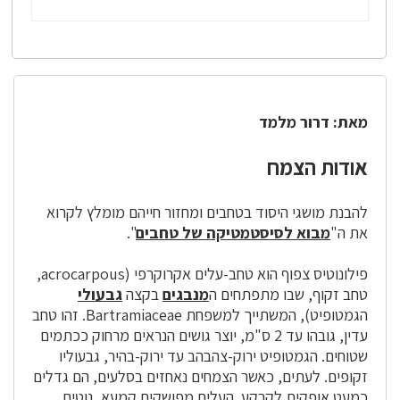
מאת: דרור מלמד
אודות הצמח
להבנת מושגי היסוד בטחבים ומחזור חייהם מומלץ לקרוא
את ה"
מבוא לסיסטמטיקה של טחבים
".
פילונוטיס צפוף הוא טחב-עלים אקרוקרפי (acrocarpous,
טחב זקוף, שבו מתפתחים ה
מנבגים
בקצה
גבעולי
הגמטופיט), המשתייך למשפחת Bartramiaceae. זהו טחב
עדין, גובהו עד 2 ס"מ, יוצר גושים הנראים מרחוק ככתמים
שטוחים. הגמטופיט ירוק-צהבהב עד ירוק-בהיר, גבעוליו
זקופים. לעתים, כאשר הצמחים נאחזים בסלעים, הם גדלים
כמעט אופקית לקרקע. העלים מפושקים קמעא, נוטים