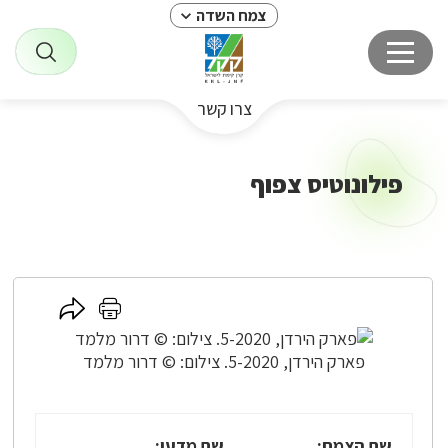
צמח השדה
צרו קשר
פילונוטיס צפוף
לחץ
לחץ
כאן
כאן
לשיתוף
להדפסה
פארק הירדן, 5-2020. צילום: © דרור מלמד
שם הצמח:
שם מדעי: