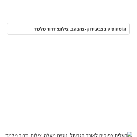
הגמטופיט בצבע ירוק-צהבהב. צילום: דרור מלמד