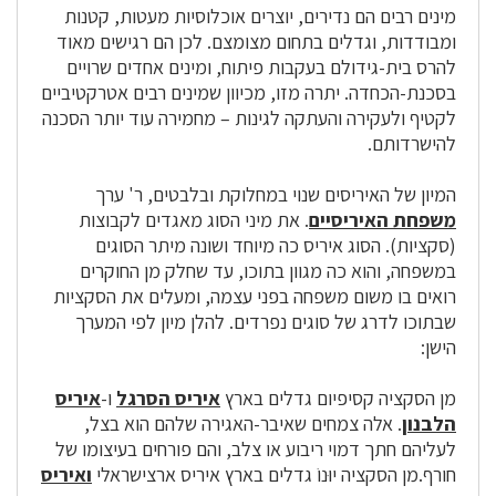
מינים רבים הם נדירים, יוצרים אוכלוסיות מעטות, קטנות
ומבודדות, וגדלים בתחום מצומצם. לכן הם רגישים מאוד
להרס בית-גידולם בעקבות פיתוח, ומינים אחדים שרויים
בסכנת-הכחדה. יתרה מזו, מכיוון שמינים רבים אטרקטיביים
לקטיף ולעקירה והעתקה לגינות – מחמירה עוד יותר הסכנה
להישרדותם.
המיון של האיריסים שנוי במחלוקת ובלבטים, ר' ערך
משפחת האיריסיים
. את מיני הסוג מאגדים לקבוצות
(סקציות). הסוג איריס כה מיוחד ושונה מיתר הסוגים
במשפחה, והוא כה מגוון בתוכו, עד שחלק מן החוקרים
רואים בו משום משפחה בפני עצמה, ומעלים את הסקציות
שבתוכו לדרג של סוגים נפרדים. להלן מיון לפי המערך
הישן:
מן הסקציה קסיפיום גדלים בארץ
איריס הסרגל
ו-
איריס
הלבנון
. אלה צמחים שאיבר-האגירה שלהם הוא בצל,
לעליהם חתך דמוי ריבוע או צלב, והם פורחים בעיצומו של
חורף.מן הסקציה יוּנוֹ גדלים בארץ איריס ארצישראלי
ואיריס