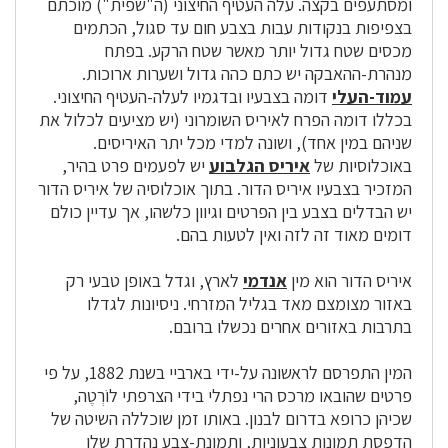
ומסתעפים בקצה. עלה העטיף החיצוני (ה"שפית") מוכתם
בצפיפות בנקודות עבות בצבע חום עד סגול, הכתמים
מכסים שטח גדול יותר מאשר שטח הרקע. בפתח
מנהרת-ההאבקה יש כתם כהה גדול ושערות ארוכות.
עמוד-העלי
דומה בצבעיו ובדגמיו לעלה-העטיף החיצוני.
בכללו דומה הפרח לאיריס השומרוני (יש מציעים לכלול את
שניהם במין אחד), ושונה למדי מכל יתר האיריסים.
באוכלוסיות של
איריס הגלבוע
יש לפעמים פרט בהיר,
המזכיר בצבעיו איריס הדור. בתוך אוכלוסיה של איריס הדור
יש הבדלים בצבע בין הפרטים וגיוון כלשהו, אך עדיין כולם
דומים מאוד זה לזה ואין לטעות בהם.
איריס הדור הוא מין
אנדמי
לארץ, וגדל באופן טבעי רק
באזור מצומצם מאד בגליל המזרחי. ניסיונות לגדלו
בתרבות באזורים אחרים נכשלו ברובם.
המין התפרסם לראשונה על-ידי בארביי בשנת 1882, על פי
פרטים שהובאו מרכס הרי נפתלי בידי הצרפתי לוֹרְטֶה,
שכיהן כרופא בדרום לבנון. באותו זמן שוכללה השיטה של
הדפסת תמונות צבעוניות, ותמונת-צבע נהדרת שלו