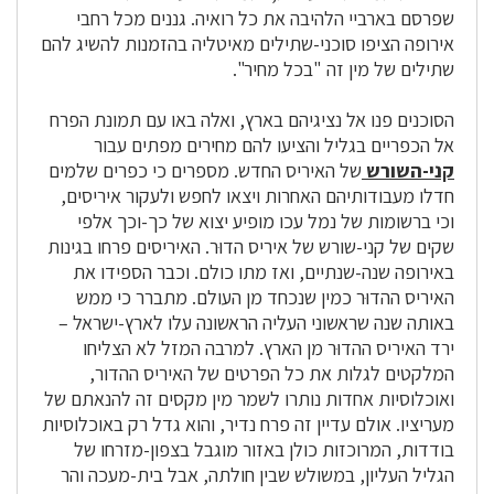
שפרסם בארביי הלהיבה את כל רואיה. גננים מכל רחבי
אירופה הציפו סוכני-שתילים מאיטליה בהזמנות להשיג להם
שתילים של מין זה "בכל מחיר".
הסוכנים פנו אל נציגיהם בארץ, ואלה באו עם תמונת הפרח
אל הכפריים בגליל והציעו להם מחירים מפתים עבור
קני-השורש
של האיריס החדש. מספרים כי כפרים שלמים
חדלו מעבודותיהם האחרות ויצאו לחפש ולעקור איריסים,
וכי ברשומות של נמל עכו מופיע יצוא של כך-וכך אלפי
שקים של קני-שורש של איריס הדוּר. האיריסים פרחו בגינות
באירופה שנה-שנתיים, ואז מתו כולם. וכבר הספידו את
האיריס ההדוּר כמין שנכחד מן העולם. מתברר כי ממש
באותה שנה שראשוני העליה הראשונה עלו לארץ-ישראל –
ירד האיריס ההדוּר מן הארץ. למרבה המזל לא הצליחו
המלקטים לגלות את כל הפרטים של האיריס ההדור,
ואוכלוסיות אחדות נותרו לשמר מין מקסים זה להנאתם של
מעריציו. אולם עדיין זה פרח נדיר, והוא גדל רק באוכלוסיות
בודדות, המרוכזות כולן באזור מוגבל בצפון-מזרחו של
הגליל העליון, במשולש שבין חולתה, אבל בית-מעכה והר