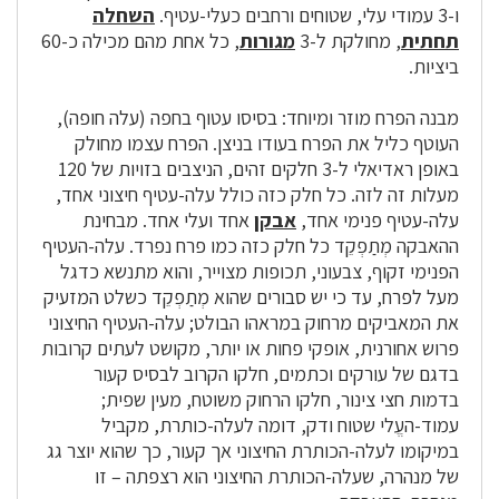
ו-3 עמודי עלי, שטוחים ורחבים כעלי-עטיף.
השחלה
תחתית
, מחולקת ל-3
מגורות
, כל אחת מהם מכילה כ-60
ביציות.
מבנה הפרח מוזר ומיוחד: בסיסו עטוף בחפה (עלה חופה),
העוטף כליל את הפרח בעודו בניצן. הפרח עצמו מחולק
באופן ראדיאלי ל-3 חלקים זהים, הניצבים בזויות של 120
מעלות זה לזה. כל חלק כזה כולל עלה-עטיף חיצוני אחד,
עלה-עטיף פנימי אחד,
אבקן
אחד ועלי אחד. מבחינת
ההאבקה מְתַפְקֵד כל חלק כזה כמו פרח נפרד. עלה-העטיף
הפנימי זקוף, צבעוני, תכופות מצוייר, והוא מתנשא כדגל
מעל לפרח, עד כי יש סבורים שהוא מְתַפְקֵד כשלט המזעיק
את המאביקים מרחוק במראהו הבולט; עלה-העטיף החיצוני
פרוש אחורנית, אופקי פחות או יותר, מקושט לעתים קרובות
בדגם של עורקים וכתמים, חלקו הקרוב לבסיס קעור
בדמות חצי צינור, חלקו הרחוק משוטח, מעין שפית;
עמוד-העֱלי שטוח ודק, דומה לעלה-כותרת, מקביל
במיקומו לעלה-הכותרת החיצוני אך קעור, כך שהוא יוצר גג
של מנהרה, שעלה-הכותרת החיצוני הוא רצפתה – זו