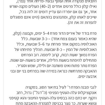
היוצאים מנקודה אחת ועוטף גבעול-פריחה אחד (נצר),
ואילו קְלוֹן כולל פרטים אחדים (2–40) העולים מקנה-שורש
אחד, אך גם אם יופרדו הם עדיין דומים זה לזה בכל,
שייכים לאותו קלון, ומתנהגים בהתאם (היינו אינם מסוגלים
להפרות זה את זה).
פרח בודד של איריס הדור פורח 4–5 ימים, וקבוצה (קְלוֹן,
שהיא כאמור בעצם צמח אחד) – כ-3 שבועות. כלל
האוכלוסיה במקום אחד פורחת עד 6–5 שבועות, וכלל
האוכלוסיות של המין – כ-8 שבועות. תהליך פתיחתו של
הפרח נמשך שעות רבות, קרוב ליממה. רוב הפרחים
מתחילים להיפתח בשעות הלילה, אחרים בשעות-יום שונות.
הפרח נותר פתוח ואינו משתנה יום ולילה, שמש וסגריר.
ההאבקה מתרחשת כנראה במידה שוה בפרחים בני יום ובני
ארבעה ימים.
לגבי מבנה הפרח ר' לעיל בתיאור הסוג. בסקציה
אונקוציקלוס עלה-העטיף הפנימי (ה"דגל") גדול, רחב
וזקוף. יש כתם כהה בבסיס עלה-העטיף החיצוני והוא קטיפני
ונושא שערות. כך נוצר בכניסה למנהרת-ההאבקה פתח