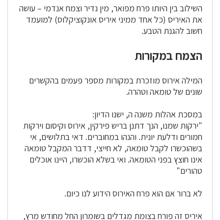
השילוב בין היותו פרח מפואר, מין נדיר וצמח אנדמי – עושה
את האיריס (כל אחד ממיני איריס אונקוציקלוס) למועמד
חשוב להגנת הטבע.
הצמח במקורות
המילה אירוס מוזכרת במקורות מספר פעמים בהקשרים
שונים של טומאה וטהרה.
במסכת אהלות משנה ה, ישנו הדיון:
"ירקות שמנו, הנך דתנן בריש פירקין, אירוס וקיסום וירקות
חמורים ודלעת יונית. והנהו במחוברים. דאי בתלושים, אי
בשהוכשרו לקבל טומאה, לא חייצי, דדבר המקבל טומאה
אינו חוצץ בפני הטומאה. ואי בשלא הוכשרו, היינו אוכלים
טהורים"
לא ברור אם הוא פרח האירוס הידוע לנו כיום.
איריס זה פורח בצומת מגדלים בשומרון החל מחודש מרץ,