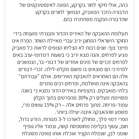
כהה, אולי חיקוי לחור בקרקע, הפונה לאינסטינקטים של
הדבורה-הזכר המאביק, הנמשך לחורים בקרקע
שהדבורה-הנקבה מסתתרת בהם.
תעלומת ההאבקה של האיריס ההדוּר והנצרתי פוענחה בידי
החוקר הישראלי המחונן יריב עברי מאיילת השחר. הפרח אינו
מייצר צוף. שנים רבות לא הצליחו הצופים לראות כל מאביק
מגיע לפרחים. והנה מצא יריב כי בשעות דמדומי-ערב באים
לפרחים זכרים של מינים אחדים של דבורי-בר, הנמשכים
לפרח כי הם מוצאים בו משום מקלט-לילה. זכרי-דבורים
אלה הם האחראים להאבקת האיריסים. אולם "עבודתם"
בהאבקה אינה מושלמת, ופרחים רבים נותרים
בלתי-מואבקים. בתצפיות באיריס הדור נמצא כי בשנה
מסויימת מעלים רק 30% מהפרטים בתוך הקְלוֹן
עמוד-פריחה. מתוך פרחים אלה – רק 15% עושים פרי,
משמע שההאבקה איננה יעילה ביותר.
הפרי דמוי פלך, מחולק לאורכו ל-3 מגורות. הזרע גדול,
חום, עטוף בקליפה מחוספסת קשה, וצמוד אליו גופיף
שומני לבן, שנמלת הקציר אוכלת אותו (ואינה מסוגלת