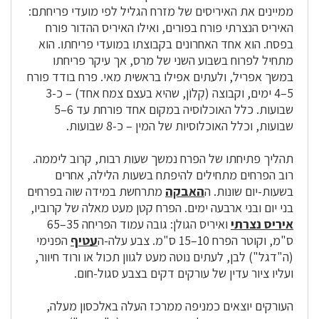
ממיינים את האיריסים של מזרח הגליל לפי מועדי פריחתם:
האיריס הנצרתי פורח בפורים, ואילו האיריס ההדור פורח
בפסח. הוא אחד האחרונים בקבוצתו במועדי פריחתו. הוא
מתחיל לפרוח בשבוע השני של מרס, אך עיקר פריחתו
במשך אפריל, ולעתים אפילו בראשית מאי. פרח בודד פורח
5–4 ימים, וקבוצה (קְלוֹן, שהיא בעצם צמח אחד) – כ-3
שבועות. כלל האוכלוסיה במקום אחד פורחת עד 6–5
שבועות, וכלל האוכלוסיות של המין – כ-8 שבועות.
תהליך פתיחתו של הפרח נמשך שעות רבות, קרוב ליממה.
רוב הפרחים מתחילים להיפתח בשעות הלילה, אחרים
בשעות-יום שונות. ה
האבקה
מתרחשת במידה שוה בפרחים
בני יום ובני ארבעה ימים. הפרח קטן מעט מאלה של קרוביו,
איריס נצרתי
ואיריס הגולן: גובה עמוד הפריחה 35–65
ס"מ, וקוטר הפרח 10–15 ס"מ. צבע עלה-ה
עטיף
הפנימי
(ה"דגל") לבן, לעתים נוטה מעט לגוון תכול או ורוד חיוור,
ועליו ציור עדין של עורקים דקים בצבע סגול-חום.
העורקים יוצאים כמניפה ממרכז העלה באלכסון מעלה,