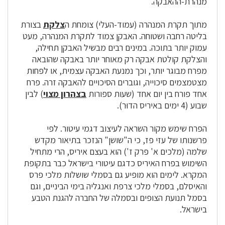
מנהרת-ההאבקה.
מתוך תקרת המנהרה (עמוד-העלי) צומחת ה
צלקת
בצורת
בליטה רחבה ושטוחה. האבקן צמוד לתקרת המנהרה, מעט
עמוק יותר בתוכה. במינים רבים מבשיל האבקן תחילה,
והצלקת קולטת אבקה רק מאוחר יותר באבקה שהובאה
מפרח מבוגר יותר, וכך נמנעת האבקה עצמית, או לפחות
מצטמצמים סיכוייה, וגוברים הסיכויים להאבקה זרה. פרח
אחד פורח בין יום אחד (שעות ספורות
בצהרון מצוי
) לבין
שבוע (4 ימים באיריס הדוּר).
הפרח שימש מקור השראה לעיצוב דגמי עיטור. לפי
פרשנותו של עזי פז, כי ה"שושן" הנזכר בתיאור מקדש
שלמה (מלכים א' פרק ז') הוא בעצם איריס, הרי מתחיל
השימוש בפרח האיריס כדגם עיטורי בישראל כבר בתקופת
המקרא. לימים הוא מופיע גם בסמלי שושלות מלכי פרס
והאיסלם, בסמלי מלכי צרפת ואנגליה בימי הביניים, וגם
בסמל תנועת הצופים ובסמלה של החברה להגנת הטבע
בישראל.