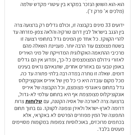
הוא-הוא השושן הנזכר במקרא בין עיטורי מקדש שלמה
(מלכים א' פרק ז').
ידועים 33 מינים בקבוצה זו, וכולם גדלים רק ברצועה צרה
בין הנגב בישראל לבין דרום טורקיה והלאה צפון-מזרחה עד
להרי הקווקז. כל אחד מן המינים גדל בתחומי רצועה זו
בשטח מצומצם עוד הרבה יותר. מעניינת השאלה מהם
מרכיבי ההתאמה האקולוגית המדוייקת של מיני האיריס
לאזורי גידולם המצומצמים כל-כך, ומדוע אין הם גדלים
באופן טבעי גם באזורים אחרים, שתנאיהם נראים בעינינו
דומים. שאלה זו נותרה במדה רבה בלתי פתורה עד כה.
מכל מקום עובדה היא כי כל מין של איריס אונקוציקלוס
גדל בתחום גיאוגרפי מצומצם, וכל הקבוצה של איריס
אונקוציקלוס מצומצמת אף היא בתחום עולמי לא-גדול,
ברצועה צרה לאורכה של אסיה הקטנה, עם
שלוחות
צרות
דרומה לארץ-ישראל ולאירן וצפונה לקווקז. גם בתוך תחום
התפוצה של המין מפוזרים הפרטים לא באקראי, אלא
בכתמים מרוכזים, באוכלוסיות צפופות במקומות מסויימים
מעטים בלבד.