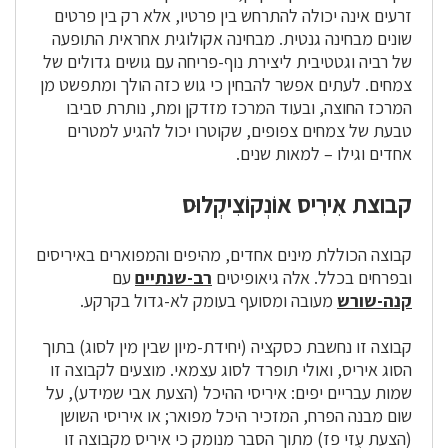
זרעים אינה יכולה להתרחש בין פרטיו, אלא רק בין פרטים
שונים מבחינה גנטית. מבחינה אקולוגית אחראית התופעה
של רביה וגטטיבית ליצירת נוף-פריחה עם גושים גדולים של
צמחים. לעתים אפשר להבחין כי גוש כזה הולך ומתפשט מן
המרכז החוצה, ובעוד המרכז מזדקן ומת, נותרת סביבו
טבעת של צמחים צפופים, שקוטרו יכול להגיע למטרים
אחדים וגילו – למאות שנים.
קבוצת אִירִיס אוֹנְקוֹצִיקְלוּס
קבוצה הכוללת מינים אחדים, מהיפים והמפוארים באיריסים
ובפרחים בכלל. אלה גיאופיטים
רב-שנתיים
עם
קנה-שורש
מעובה ומסועף בעומק לא-גדול בקרקע.
קבוצה זו נחשבת כסקציה (יחידת-מיון שבין מין לסוג) בתוך
הסוג איריס, ואולי תופרד לסוג עצמאי. מוצעים לקבוצה זו
שמות עבריים יפים: איריסי ההיכל (הצעת אבי שמידע), על
שום מבנה הפרח, המזכיר היכל מפואר; או איריסי השושן
(הצעת עֻזי פז) מתוך הסבר מנומק כי איריס מקבוצה זו