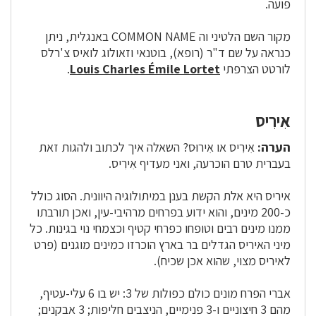
פועה.
מקור השם הלטיני וה COMMON NAME באנגלית, ניתן
כנראה על שם ד"ר (רופא), בוטנאי וזאולוג לואיס צ'רלס
לורטט הצרפתי
Louis Charles Émile Lortet
.
אִירִיס
הערה:
אִירִיס או אִירוּס? השאלה איך לכתוב ולהגות זאת
בעברית טרם הוכרעה, ואני מעדיף אִירִיס.
איריס היא אלת הקשת בענן במיתולוגיה היוונית. הסוג כולל
כ-200 מינים, והוא ידוע בפרחים מרהיבי-עין, ואכן תורבתו
ממנו מינים רבים וטופחו כפרחי קטיף וכצמחי נוי בגינות. כל
מיני האיריס הגדלים בר בארץ הוכרזו כמינים מוגנים (פרט
לאיריס מצוי, שהוא אכן שכיח).
אברי הפרח מונים כולם כפולות של 3: יש בו 6 עלי-עטיף,
מהם 3 חיצוניים ו-3 פנימיים, הניצבים חליפות; 3 אבקנים;