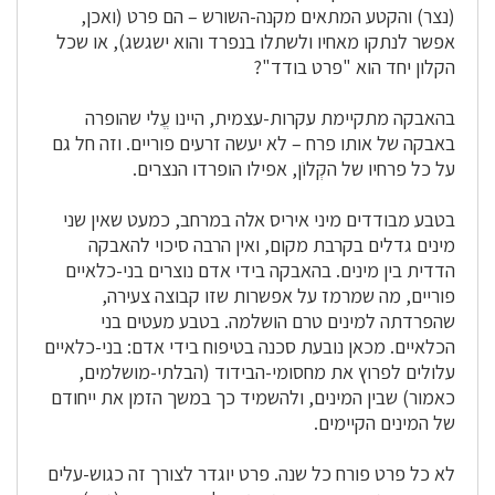
(נצר) והקטע המתאים מקנה-השורש – הם פרט (ואכן,
אפשר לנתקו מאחיו ולשתלו בנפרד והוא ישגשג), או שכל
הקלון יחד הוא "פרט בודד"?
בהאבקה מתקיימת עקרות-עצמית, היינו עֱלי שהופרה
באבקה של אותו פרח – לא יעשה זרעים פוריים. וזה חל גם
על כל פרחיו של הקְלוֹן, אפילו הופרדו הנצרים.
בטבע מבודדים מיני איריס אלה במרחב, כמעט שאין שני
מינים גדלים בקרבת מקום, ואין הרבה סיכוי להאבקה
הדדית בין מינים. בהאבקה בידי אדם נוצרים בני-כלאיים
פוריים, מה שמרמז על אפשרות שזו קבוצה צעירה,
שהפרדתה למינים טרם הושלמה. בטבע מעטים בני
הכלאיים. מכאן נובעת סכנה בטיפוח בידי אדם: בני-כלאיים
עלולים לפרוץ את מחסומי-הבידוד (הבלתי-מושלמים,
כאמור) שבין המינים, ולהשמיד כך במשך הזמן את ייחודם
של המינים הקיימים.
לא כל פרט פורח כל שנה. פרט יוגדר לצורך זה כגוש-עלים