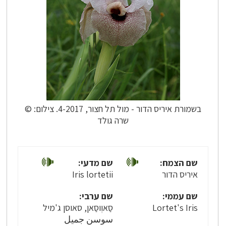
בשמורת איריס הדור - מול תל חצור, 4-2017. צילום: ©
שרה גולד
שם הצמח:
שם מדעי:
איריס הדור
Iris lortetii
שם עממי:
שם ערבי:
Lortet's Iris
סַאוְוסַאן, סאוסן ג'מיל
سوسن جميل