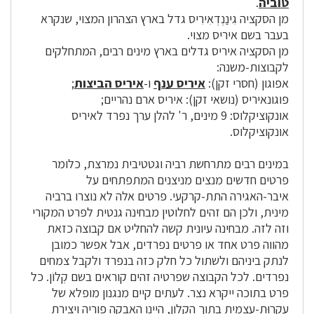
טוביה
.
מן הסקציה גִינַנְדְאִירִיס גדל בארץ הצהרון המצוי, שנקרא
בעבר בשם איריס מצוי.
מן הסקציה איריס גדלים בארץ מינים רבים, המתחלקים
לקבוצות-משנה:
אפוגון (חסרי זקן):
איריס ענף
ו-
איריס הביצות
;
פוגונאיריס (נושאי זקן): איריס ארם נהריים;
אונקוציקלוס: 9 מינים, ר' להלן ערך נפרד לאיריס
אונקוציקלוס.
במינים רבים מתרחשת רביה וגטטיבית נמרצת, כלומר
פרטים חדשים מנצים מניצנים המתפתחים על
איבר-האגירה התת-קרקעי. פרטים אלה לא נוצרו ברביה
מינית, ולכן הם זהים לחלוטין מבחינה גנטית לפרט המקורי
וזה לזה. מבחינה עיונית קשה להחליט אם קבוצה כזאת
מהווה פרט אחד או פרטים נפרדים, אבל אפשר כמובן
לנתק ביניהם ולשתול כל חלק כזה בנפרד ולקבל צמחים
נפרדים. לכל הקבוצה שפרטיה זהים קוראים בשם קְלוֹן. כל
פרט בתוכה ייקרא נצר. לעתים קיים מנגנון מופלא של
עקרוּת-עצמית בתוך הקלון, היינו האבקה פוריה ויצירת