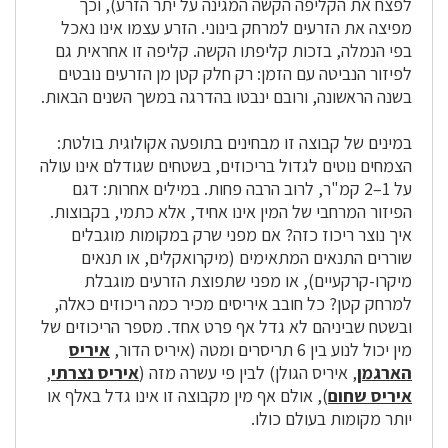
לפצח את הקליפה הקשה המגינה על יתר הזרע), וכך
מפיצה את הזרעים למרחק בינוני. הזרע עצמו אינו נאכל
בפי הנמלה, בזכות קליפתו הקשה. קליפה זו אחראית גם
לפיזור הנביטה עם הזמן: רק חלק קטן מן הזרעים נובטים
בשנה הראשונה, ורובם ינבטו בהדרגה במשך השנים הבאות.
במינים של קבוצה זו מבחינים בתופעה אקולוגית בולטת:
הצמחים נוטים לגדול בריכוזים, בשטחים שגודלם אינו עולה
על 1–2 קמ"ר, לרוב הרבה פחות. במילים אחרות: דגם
הפיזור המרחבי של המין אינו אחיד, אלא כתמי, בקבוצות.
איך נוצר ריכוז כזה? אם מפני שרק במקומות מוגבלים
שוררים התנאים המתאימים (מיקרואקלים, או תנאים
מיקרו-קרקעיים), או מפני שתפוצת הזרעים מוגבלת
למרחק קטן? כל חובב איריסים מכיר כמה ריכוזים כאלה,
ובשטח שביניהם לא גדל אף פרט אחד. מספר הריכוזים של
מין יכול לנוע בין 6 תריסרים ומטה (איריס הדור,
איריס
הארגמן
, איריס הגולן) לבין פי עשרה מזה (
איריס נצרתי
,
איריס שחום
), אולם אף מין מקבוצה זו אינו גדל באלף או
יותר מקומות בעולם כולו.