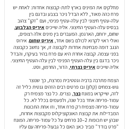
מחלקים את המינים בארץ לתת-קבוצות אחדות: לאחת יש
פרח כהה מאוד, ללא הבדל ניכר בצבע ובדגם בין
עלה-עטיף חיצוני לבין עלה-עטיף פנימי, ועם "זקן" צהוב
בבסיס עלה-העטיף החיצוני. אליה שייכים
איריס הגלבוע
,
שחום, ירוחם, הארגמן. המעברים בין מינים אלה רצופים,
ואולי ראוי לקרוא לכולם בשם אחד,
איריס שחום
. אירוס
הנגב דומה מבחינות אחדות לקבוצה זו, אך נחשב כקבוצה
בפני עצמה. קבוצה אחרת היא עם פרח בהיר בעיקרו, והבדל
ניכר בדגם בין עלה-העטיף הפנימי לבין עלה-העטיף החיצוני.
אליה שייכים
איריס נצרתי
, הדור, החרמון, וסט.
הצמח מתרבה ברביה וגטטיבית נמרצת, כך שנוצר
גוש-צמחים (קְלוֹן) ובו פרטים רבים הזהים גנטית כליל זה
לזה, שייקראו במונח
נצר
, נצרים. כל נצר מצמיח רק
עמוד-פריחה אחד בכל שנה, ולפעמים בכלל לא. כל
עמוד-פריחה מצמיח רק פרח אחד, וזו אחת התכונות
המבדילות את קבוצת האונקוציקלוס מקבוצות אחרות,
שבהן יש תכופות 2–10 פרחים על כל עמוד-פריחה. המונח
"פרט בודד" מביך כאן: האם כל גבעול-פריחה עם עליו