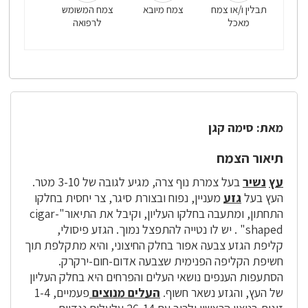
תבלין ו/או צמח
צמח מיובא
צמח המשומש
מאכל
לרפואה
מאת: סימה קגן
תיאור הצמח
עץ
נשיר
בעל צמרת נוף צרה, מגיע לגובה של 3-10 מטר.
העץ בעל
גזע
מעניין, נפוח ובצורת סיגר, צר יחסית בחלקו
התחתון, ומתעבה בחלקו העליון, וקיבל את התיאור"cigar-
shaped" . יש לו נטייה להתפצל נמוך. הגזע פיסולי,
קליפת הגזע צבעה אפור בחלק החיצוני, והיא מתקלפת תוך
חשיפת הקליפה הפנימית שצבעה אדום-חום-ירקרק.
הסתעפות הענפים נושאי העלים והפרחים היא בחלק העליון
של העץ, והגזע נשאר חשוף.
העלים מנוצים
פעמיים, 1-4