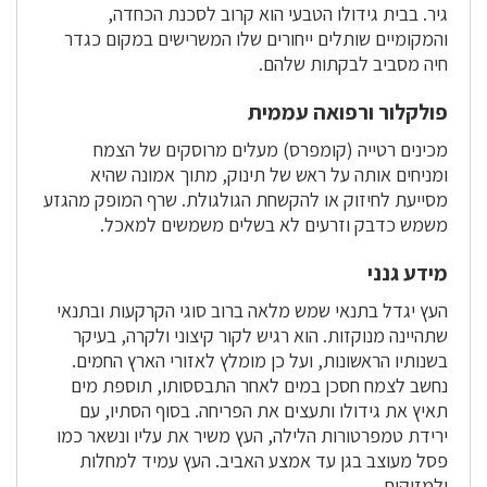
גיר. בבית גידולו הטבעי הוא קרוב לסכנת הכחדה,
והמקומיים שותלים ייחורים שלו המשרישים במקום כגדר
חיה מסביב לבקתות שלהם.
פולקלור ורפואה עממית
מכינים רטייה (קומפרס) מעלים מרוסקים של הצמח
ומניחים אותה על ראש של תינוק, מתוך אמונה שהיא
מסייעת לחיזוק או להקשחת הגולגולת. שרף המופק מהגזע
משמש כדבק וזרעים לא בשלים משמשים למאכל.
מידע גנני
העץ יגדל בתנאי שמש מלאה ברוב סוגי הקרקעות ובתנאי
שתהיינה מנוקזות. הוא רגיש לקור קיצוני ולקרה, בעיקר
בשנותיו הראשונות, ועל כן מומלץ לאזורי הארץ החמים.
נחשב לצמח חסכן במים לאחר התבססותו, תוספת מים
תאיץ את גידולו ותעצים את הפריחה. בסוף הסתיו, עם
ירידת טמפרטורות הלילה, העץ משיר את עליו ונשאר כמו
פסל מעוצב בגן עד אמצע האביב. העץ עמיד למחלות
ולמזיקים.