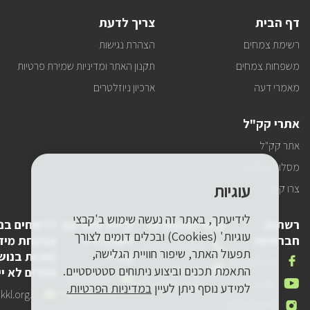
דף הבית
צריך לדעת
רשימת צמחים
הצהרת נגישות
משפחות צמחים
תקנון האתר ומדיניות שמירת פרטיות
מאמרי דעה
ארכיון ניוזלטרים
אתרי קק"ל
אתר קק"ל
מסלולי טיולים
עוגיות
צרו קשר
לידיעתך, באתר זה נעשה שימוש ב'קבצי
רשתות
פרטי התקשרות
יצירת קשר עם
לדיווחים בנ
עוגיות' (Cookies) ובכלים דומים לצורך
חברתיות
לשכת יו"ר
אבטחת מיד
טלפון
1-800-250-250
תפעול האתר, שיפור חוויית הגלישה,
קק"ל
(פניות בנוש
שלנו
אנחנו
FACEBOOK
דואר
pneyot-
התאמת תכנים וביצוע ניתוחים סטטיסטיים.
אחרים לא יי
בפייסבוק
דואר
lishkat-yor-
אלקטרוני
tzibur@kkl.org.il
אנחנו
YOUTUBE
למידע נוסף ניתן לעיין
במדיניות הפרטיות.
אלקטרוני
kkl@kkl.org.il
דואר
kl.org.il
שלנו
ביוטיוב
אנחנו
INSTAGRAM
שלנו
אלקטרוני