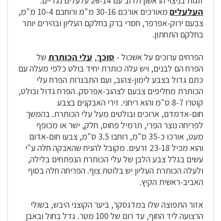
זוגות בניצוי הראשון ולרוב עם 26-14 עלעלים נגדיים.
העלעלים
מאורכים אורכם 30-16 מ"מ ורוחבם 10-4 מ"מ,
צבעם ירוק-אפרפר, חסרי ברק בחלקם העליון ובהירים יותר
בחלקם התחתון.
הפרחים ערוכים על אשכול -
סוכך
,
עלי הכותרת
של
הפרח הם לבנים, ויש עלה כותרת יחיד בולט כלפי מעלה עם
כתם גדול בצבע לימון-צהוב, ועם התבגרות הפרח עלי
הכותרת מחליפים צבעם לצהוב-אפרסק. הפרח גדול ובולט,
קוטרו 8-7 ס"מ והוא ריחני. זירי האבקנים בצבע
חום-אדמדם, ארוכים ובולטים מעל עלי הכותרת. בהמשך
לפריחה נוצר הפרי, תרמיל פחוס, חלק, ישר או מכופף
מעט, אורכו כ-35 ס"מ, רוחבו 3.5 ס"מ, צבעו חום-אדום
והוא מכיל 23-18 זרעים. מקובל להניח שהאבקה חלה ע"י
עשים בגלל צבע הלבן של עלי הכותרת הנפתחים בלילה,
ולעלה הכותרת העליון יש בלוטת צוף. הפריחה חלה בסוף
האביב-ראשית הקיץ.
אזור התפוצה שלו במדגסקר, ביער הקוצני היבש, בשולי
הרצועה ליד החוף, עד רום של 100 מטר. גדל בחול ובאבן