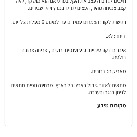
חייבים לגזום ולעצב את העץ. בפרט אם הוא מושקה, יהיה
קצב צמיחה מהיר, העצים יגדלו במרץ ויהיו שבירים.
רגישות לקור: הצמחים עמידים עד למינוס 6 מעלות צלזיוס.
ריחני: לא.
איברים דקורטיביים: גזע וענפים ירוקים , פריחה צהובה
בולטת.
מאביקים: דבורים.
מתאים לאזור גידול בארץ: כל הארץ, מבחינה נופית מתאים
לגינון בנגב והערבה.
מקורות מידע