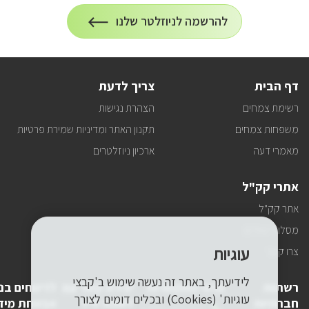
הרשמה
להרשמה לניוזלטר שלנו
על
לניוזלטר
הרשמה
לעדכונים
דף הבית
צריך לדעת
רשימת צמחים
הצהרת נגישות
משפחות צמחים
תקנון האתר ומדיניות שמירת פרטיות
מאמרי דעה
ארכיון ניוזלטרים
אתרי קק"ל
אתר קק"ל
מסלולי טיולים
עוגיות
צרו קשר
לידיעתך, באתר זה נעשה שימוש ב'קבצי
רשתות
פרטי התקשרות
יצירת קשר עם
לדיווחים בנ
עוגיות' (Cookies) ובכלים דומים לצורך
חברתיות
לשכת יו"ר
אבטחת מיד
טלפון