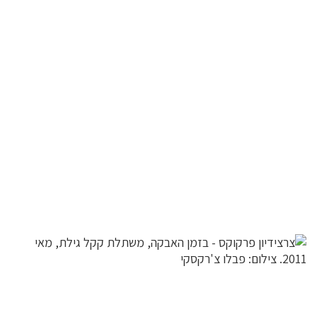
לפניך
רכיב
גלריית
תמונות