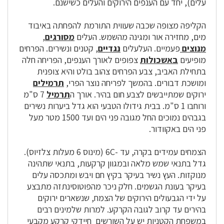
עלים), יחד עם הענפים הירוקים והעלים כשישנם.
הקליפה מצופה שכבה שעווית התורמת להפחתה באיבוד
מים, מחזירה אור ומגינה מהשמש. העלים
מסורגים
,
מנוצים
פעמיים. העלעלים
נגדיים
, קטנים ונשירים. הפרחים
מופיעים
באשכולות
צפופים לאורך הענפים, הפריחה חלה
בתחילת האביב, צבע הפרחים צהוב בולט והיא צופנית
ומושכת דבורים. בהמשך לפריחה נוצר הפרי,
תרמילים
ירוקים שמתייבשים לצבע חום בהיר. אורך ה
תרמיל
7 ס"מ
ורוחבו 1 ס"מ. בבית גידולו הטבעי הוא גדל ביערות נשירים
בגבהים נמוכים החל מגובה פני הים ועד 1500 מטר מעל
פני הים באקוודור.
הצמחים עמידים בקרה, עד -6C (מינוס 6 מעלות צלזיוס).
גדל בתנאי שמש מלאה ובמגוון קרקעות, בתנאי שתהינה
מנוקזות. העץ נשיר בעיקר בקיץ חם ויבש ומתכסה עלים
בעיקר בעונת הגשמים. חלק ניכר מהפוטוסינתזה מתבצע
על ידי הגבעולים הירוקים של הצמח, שנשארים ירוקים
בהירים עד קרוב לגובה הקרקע. למרות שלמינים רבים
במשפחת הקטניות יש על השורשים חיידקי קרקע מקבעי