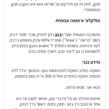
חנקן, למין זה אין חיידקים על שורשיו והוא אינו מקבע חנקן
אטמוספרי.
פולקלור ורפואה עממית
מהשכבה השעווית שעל ה
גזע
ניתן להפיק שרף- חומר דביק
בשם "בריאה" ("brea") שמכיל 80% ערבין ומשמש כדבק
לעור ורהיטים. משמש כתחליף ל־gum arabic במזון וניתן
להשתמש בו גם לייצור סבון. השרף מסיס במים.
מידע גנני
השקיה: מחייב השקיה להתבססות העץ. בהמשך יגדל ללא
תוספת השקיה באזורים החל מ-300 מ"מ גשם בממוצע.
תנאי אור: שמש מלאה.
שימוש מומלץ: עץ צל מדברי קטן, אפשר לעצב על גזע
אחד או מבנה רב-גזעי. חסכן במים. כאשר גדל בגינון,