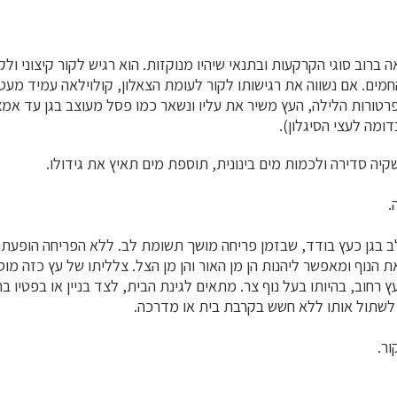
ברוב סוגי הקרקעות ובתנאי שיהיו מנוקזות. הוא רגיש לקור קיצוני ול
חמים. אם נשווה את רגישותו לקור לעומת הצאלון, קולוילאה עמיד מעט 
רטורות הלילה, העץ משיר את עליו ונשאר כמו פסל מעוצב בגן עד אמ
ומה לעצי הסיגלון).
קיה סדירה ולכמות מים בינונית, תוספת מים תאיץ את גידולו.
.
בגן כעץ בודד, שבזמן פריחה מושך תשומת לב. ללא הפריחה הופעתו א
 הנוף ומאפשר ליהנות הן מן האור והן מן הצל. צלליתו של עץ כזה מוסי
חוב, בהיותו בעל נוף צר. מתאים לגינת הבית, לצד בניין או בפטיו בח
 לשתול אותו ללא חשש בקרבת בית או מדרכה.
ור.