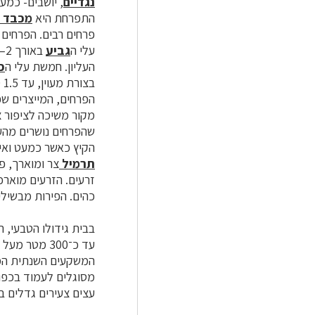
נגדיים
, יושבים- כמע
התפרחת היא
מכבד
פרחים רבים. הפרחים
עלי ה
גביע
באורך 2–2.5 ס"מ, קשיח, עם 4
העליון. חמשת עלי ה
כ
בצורת מעוין, עד 1.5 ס"מ ושני העליונים צרים יותר, עד 3 ס"מ. ה
מקור משיכה לציפור צ
שהפרחים נושרים מהעץ
הקיץ כאשר כמעט ואין
תרמיל
כהים. הפירות מבשילים כ־6 חודשים לאחר הפריחה. בארץ, לא כל העצים
בבית גידולו הטבעי, ה
עד כ־300 מט
מסוגלים לעמוד בכפו
עצים צעירים גדלים ב