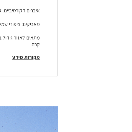
איברים דקורטיביים: ג
מאביקים: ציפורי שמש .(birds
מתאים לאזור גידול ב
קרה.
מקורות מידע
לפניך
רכיב
גלריית