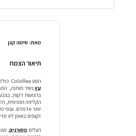
מאת: סימה קגן
תיאור הצמח
הסוג Colvillea כולל מין אחד בלבד, והוא קרוב לסוג Delonix.
עץ
נשיר מותנה, המגיע לגו
הקליפה הפנימית, היא
יותר אדמדם. ענפי הש
זקופים באופן לא סדי
העלים
מסורגים
, מנוצים פעמיים עם