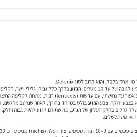
בה של עד 20 מטרים. ה
גזע
בדרך כלל גבוה, גלילי וישר, הקלי
ברצועות דקות, בצבע אפור עד נחושתי, עם עדשות (lenticels) רבו
 בצבע ירוקה. צבע ה
גזע
בולט במיוחד בחורף, לאחר שנרטב מהגשם, וא
לד גדלים בחלק העליון של הגזע, מה שתורם לגזע להיות גבוה וחלק. 
ר או משתלשלים.
 9–16 זוגות סעיפים. ציר העלה (rachis) מגיע עד כ־30 ס"מ, ה