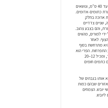
גדול בקצה הענף, באורך כ־50 ס"מ, עם ענפים משתלשלים באורך של עד 40 ס"מ, ונושאים
ם עלי כותרת כתומים-אדומים.
ת ארוכה בחלק
לים פנימה, שניים צדדיים
ותרת, והם בצבע צהוב.
,(sunbirds) ולעיתים נאכלים על ידי למורים, מהווים
צוף. לאחר
 היא מתרחשת בסוף
 התפרחות. הפרי הוא
צר ומוארך, פחוס ומשתלשל, באורך עד 15 ס"מ. בהבשלה הוא נפתח לאורך צד אחד, ומכיל 12–20
× 1 ס"מ, בצבע חום בהיר עם כתמים חומים
וא אותו בגבהים של
באזורים שבהם כמות
צעת מגיעה עד כ־700 מ"מ, ולעיתים עד 1,200 מ"מ, עם 7–9 חודשי יובש. הצמחים
ליובש.