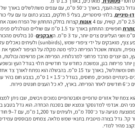
ט חסרי
פטוטרת
, מוארכים, באורך 1.3 ס"מ.
דו-מיניים
, בלתי סימטריים, בעלי 5 חלקים, בצבע כתום עז ע
אונות
קצרות בחלק התחתון של הפרח ואונה אח
ותרת
חופשיים: התחתון באורך עד 1.5 ס"מ עם שוליים מגולג
אבקנים
- 10 בולטים מהכ
הפרחים, המייצרים שפע צוף, מואבקים על ידי ציפורי שמש 
ופית, ותנוחת אשכול הפריחה כלפי מטה מקלה על הציפור לאסוף את ה
, הם יוצרים מרבד פרחוני למרגלותיו. הפריחה אכן מרשימה ובולטת,
 יותר פריחות בגן, ונמשכת כחודש עד חודשיים תלוי בגודל העץ ובשפע
זרעים. הזרעים מוארכים-ביצתיים הפוכים, פחוסים, בגודל כ־1.5 
 חונטים פירות.
וא צמח של אזורים טרופיים וסובטרופיים נמוכים ויבשים, שבו ניתן למצ
ר מעל פני הים. אנדמי למדגסקר ונמצא שם בסכנת הכחדה. הוא גדל בטבע 
המשקעים השנתית הממו
ר קל. גדל בצורה מיטבית בתנאי שמש מלאה. צמחים מבוססים עמידים 
קצב מהיר למדי.