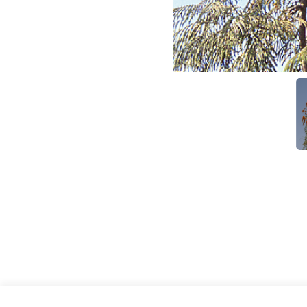
קולוילאה אשכולית - גזע בתקריב, משתלת קקל גילת, דצמ