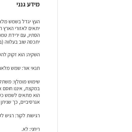
מידע גנני
העץ יגדל בשמש מלאה 
יתאים לאזורי הארץ ה
הסתיו, עם ירידת טמפ
יתכסה שוב בעלווה (בד
השקיה: הוא זקוק להש
תנאי אור: שמש מלאה
שימוש מומלץ: משתלב 
במקצת, איננו חוסם את
הוא מתאים לשמש כעץ ר
אגרסיביים, כך שניתן
רגישות לקור: רגיש לק
ריחני: לא.