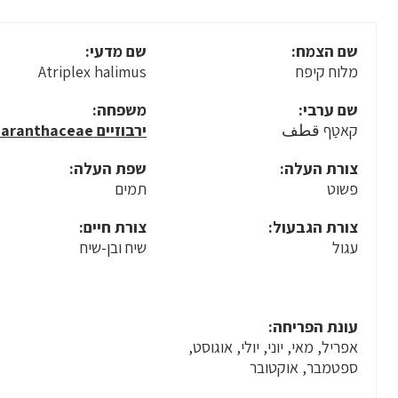
שם הצמח:
שם מדעי:
מלוח קיפח
Atriplex halimus
שם ערבי:
משפחה:
קאטַף قطف
ירבוזיים Amaranthaceae
צורת העלה:
שפת העלה:
פשוט
תמים
צורת הגבעול:
צורת חיים:
עגול
שיח ובן-שיח
עונת הפריחה:
אפריל, מאי, יוני, יולי, אוגוסט,
ספטמבר, אוקטובר