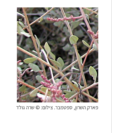
פארק השרון, ספטמבר. צילום: © שרה גולד