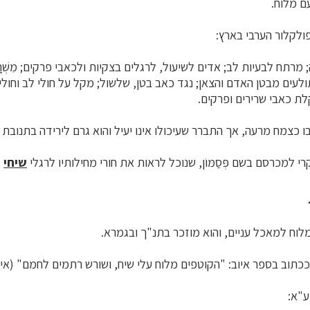
ם מלוח.
ולקלור הערבי בארץ:
רתח לבעיות לב; אדים לשיעול, לרגלים בצקיות ולכאבי פרקים; מִשְׁר
תולעים מבטן האדם והצאן; נגד כאב בטן, שלשול; מקל על חולי לב וחול
ת כאבי שרירים ופרקים.
 כצמח מרעה, אך התברר שעיכולו אינו יעיל והוא גרם לירידה בתנובת 
למכרסם בשם פְּסַמּוֹן, שנוכל לראות את חורי מחילותיו לרגלי
שיחי
מ
מלוח למאכל עניים, והוא מוזכר בתנ"ך ובגמרא.
כתוב בספר איוב: "הקוטפים מלוח עלי שיח, ושורש רתמים לחמם" (איוב 
ע"א: