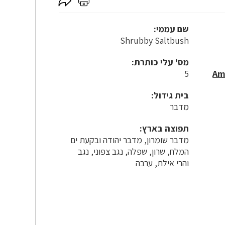
לחץ
לחץ
כאן
כאן
לשיתוף
להדפסה
שם עממי:
Shrubby Saltbush
מס' עלי כותרת:
5
בית גידול:
מדבר
תפוצה בארץ:
מדבר שומרון, מדבר יהודה ובקעת ים
המלח, שרון, שפלה, נגב צפוני, נגב
והרי אילת, ערבה