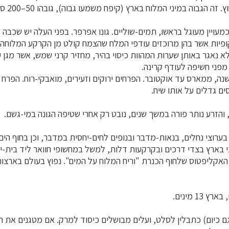
 הגבוה במיני המלוח בארץ (קיפח משמעו גבוה), גובהו 50–200 ס"מ.
כמעויין מעוגל בראשו, תמים-שוליים. גונו אפרפר. בפני העלה יש שכבה
ופיות אשר בהן מרוכזים עודפי המלח שהצמח קולט מן הקרקע המלוחה 
א נאגר באותן שערות המהוות כיסוי בהיר, מחזיר קרני שמש, אשר מגן 
מפני חשיפה לעודף קרינה.
נה, ממארס עד אוקטובר. הפרחים ירוקים וזעירים, מואבקי-רוח. הפרח 
ים גדלים על אותו שיח.
הזרע נותר פורה במשך שנים, נובט רק אחרי שטיפה הגונה במי-גשם.
 בערוצי נחלים, בנאות-מדבר ובנופים לחים-יחסית במדבר, וכן בחוף הי
י בארץ בצדי דרכים ובקרקעות דלות, למשל במחשופי חוואר ליד בית-י
אקליפטוס שלחוף הכנרת "וריח המלוח על המים". נפוץ בעולם בארצות 
גם כיום) כתבלין לסלט, ועלים מבושלים כיסוד למרק. אם מטגנים את