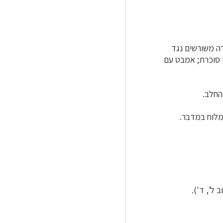
ָה משורשים נגד
י סוכרת; אמבט עם
החלב.
לוח במדבר.
ל', ד').