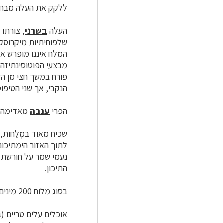
ללקק את העלה מבחוץ. זה
העלה
בשרני
, צורתו 
שלפוחיתיות מיקרוסק
המלח איננו מופרש אל
מבצעי הפוטוסינתיזה 
פורח במשך חצי מן הש
הנקבי, אך שני הטיפוס
הפרי
ענבה
מאדימה, ו
שכיח מאוד במְלֵחוֹת,
לתוך האזור הימתיכונ
נעמי שמר על חורשת ה
התיכון.
בסוג מלוח 200 מינים, בארץ 13 מינים.
אוכלים עלים טריים (