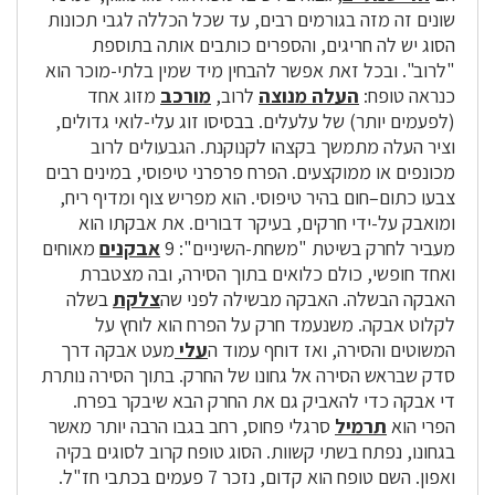
שונים זה מזה בגורמים רבים, עד שכל הכללה לגבי תכונות
הסוג יש לה חריגים, והספרים כותבים אותה בתוספת
"לרוב". ובכל זאת אפשר להבחין מיד שמין בלתי-מוכר הוא
כנראה טופח:
העלה מנוצה
לרוב,
מורכב
מזוג אחד
(לפעמים יותר) של עלעלים. בבסיסו זוג עלי-לואי גדולים,
וציר העלה מתמשך בקצהו לקנוקנת. הגבעולים לרוב
מכונפים או ממוקצעים. הפרח פרפרני טיפוסי, במינים רבים
צבעו כתום–חום בהיר טיפוסי. הוא מפריש צוף ומדיף ריח,
ומואבק על-ידי חרקים, בעיקר דבורים. את אבקתו הוא
מעביר לחרק בשיטת "משחת-השיניים": 9
אבקנים
מאוחים
ואחד חופשי, כולם כלואים בתוך הסירה, ובה מצטברת
האבקה הבשלה. האבקה מבשילה לפני שה
צלקת
בשלה
לקלוט אבקה. משנעמד חרק על הפרח הוא לוחץ על
המשוטים והסירה, ואז דוחף עמוד ה
עלי
מעט אבקה דרך
סדק שבראש הסירה אל גחונו של החרק. בתוך הסירה נותרת
די אבקה כדי להאביק גם את החרק הבא שיבקר בפרח.
הפרי הוא
תרמיל
סרגלי פחוס, רחב בגבו הרבה יותר מאשר
בגחונו, נפתח בשתי קשוות. הסוג טופח קרוב לסוגים בקיה
ואפון. השם טופח הוא קדום, נזכר 7 פעמים בכתבי חז"ל.