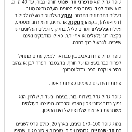
טופח גדול הוא
פרפרני
חד-שנתי
חורפי גבוה, עד 40 ס"מ.
הוא שונה למדי מיתר מיני הטופח: העלה נראה מוזר –
בעלים התחתונים התרחבו
עוקץ
העלה וציר העלה לפילוד
(דמוי-עלה), בקצהו
קנוקנת
או שתים, והוא רחב ומטמיע,
ואילו ה
עלעלים
חסרים כליל. בחלק מהעלים העליונים יש
בקצהו זוג עלעלים או אף יותר, כאילו מודבקים ואינם
שייכים. לגבעול כנף רחבה.
טופח גדול פורח באביב בין פברואר למאי, עתים מתחיל
לפרוח כבר בעיצומו של חורף, בדצמבר. הפרח לבן או צהוב
בהיר או קרם. הפרי גדול ומכונף.
פירותיו הירוקים טעימים כפירות האפון.
טופח גדול גדל בשדות-בור, בגינות ובשדות שלחין. הוא
נפוץ ברוב אזורי צפון הארץ ומרכזה. תפוצתו העולמית
משתרעת בארצות שלחופיו של הים התיכון.
בסוג טופח 100–170 מינים, בארץ 20, כולם פרט לשניים
הם
חד-שנתיים
, גבוהים ויפים. טופח הוא סוג מגוון, שמיניו