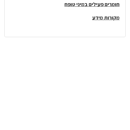
חומרים פעילים במיני טופח
מקורות מידע
לפניך
רכיב
גלריית
תמונות