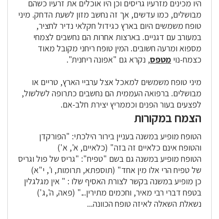
היו מכינים מזרעיו גריסים וכן היו אוכלים את זרעיו כשהם
מבושלים, כמו עדשים, אך זה נחשב מזון לשעת הדחק. מיני
טופח משמשים היום בארץ כגידול חקלאי נדיר לחציר,
במעורב עם דגניים. בארצות אחרות הם נחשבים לצמחי
מספוא ומרעה חשובים. המין טופח ריחני מקובל מאוד
כצמח-נוי
מטפס
, נקרא גם "אפונה ריחנית".
מיני טופח משמשים למאכל אצל ערביי הארץ, טריים או
מבושלים. ברפואה העממית הם נחשבים כתרופה לשלשול,
לפצעים בעור הפנים וכממריץ יצירת חלב-אם.
הצמח במקורות
הטופח מופיע במשנה בעניין בירור הילכתי: "הפורקדן
והטופח אינם כלאיים זה בזה" (כלאיים, א', א')
הטופח מופיע במשנה גם בשם "טפיח": "גריס של פול וגריס
של טפיח הרי אלו מין אחד" (תוספתא, תרומות, ו', י"א)
כן מופיע במשנה בקשר לצורת האסיף שלו : " אין מגלגלין
בטפח דברי רבי מאיר, וחכמים מתירין..." (פאה, ה',ג')
נשאלת השאלה לאיזה טופח הכוונה...