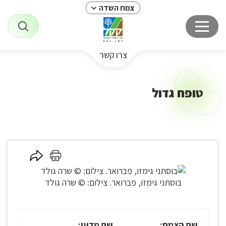
צמח השדה
צרו קשר
טופח גדול
לחץ
לחץ
כאן
כאן
לשיתוף
להדפסה
בוסתני גימזו, פברואר. צילום: © שרה גולד
שם הצמח:
שם מדעי: