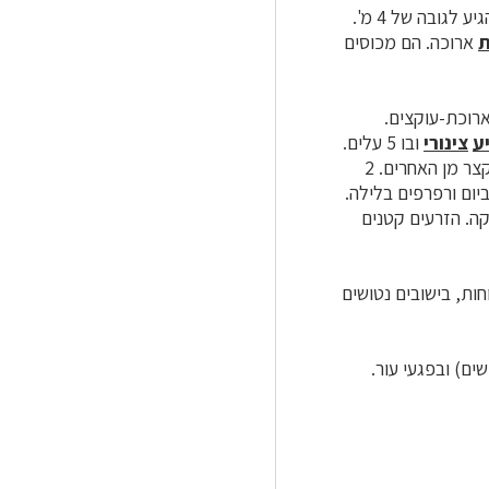
דקים וענפים ירוקים מכחילים, העשוי להגיע לגובה של 4 מ'.
ת
ארוכה. הם מכוסים
רוכת-עוקצים.
ע
צינורי
ובו 5 עלים.
לא לגמרי סימטריות. לוע הכותרת משונץ. 5 האבקנים ארוכים, אחד מהם קצר מן האחרים. 2
ום ורפרפים בלילה.
קה. הזרעים קטנים
ות, בישובים נטושים
ם) ובפגעי עור.