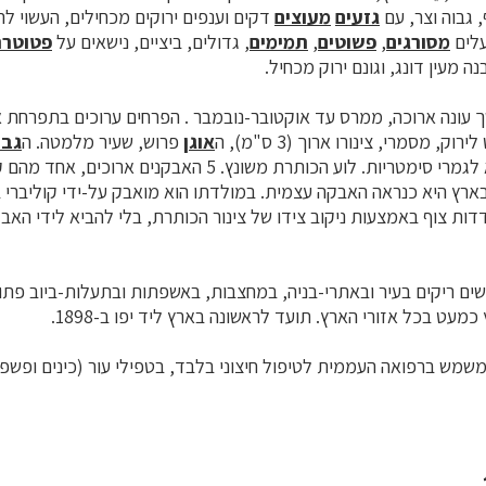
, גבוה וצר, עם
גזעים
מעוצים
עלים
מסורגים
,
פשוטים
,
תמימים
, גדולים, ביציים, נישאים על
פטוטר
ה מעין דונג, וגונם ירוק מכחיל.
 עונה ארוכה, ממרס עד אוקטובר-נובמבר . הפרחים ערוכים בתפרחת א
, מסמרי, צינורו ארוך (3 ס"מ), ה
אוגן
פרוש, שעיר מלמטה. ה
גבי
רץ היא כנראה האבקה עצמית. במולדתו הוא מואבק על-ידי קוליברי בי
דדות צוף באמצעות ניקוב צידו של צינור הכותרת, בלי להביא לידי האב
ם ריקים בעיר ובאתרי-בניה, במחצבות, באשפתות ובתעלות-ביוב פתוח
כמעט בכל אזורי הארץ. תועד לראשונה בארץ ליד יפו ב-1898.
שמש ברפואה העממית לטיפול חיצוני בלבד, בטפילי עור (כינים ופשפשי