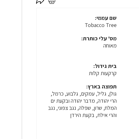
לחץ
לחץ
כאן
כאן
לשיתוף
להדפסה
שם עממי:
Tobacco Tree
מס' עלי כותרת:
מאוחה
בית גידול:
קרקעות קלות
תפוצה בארץ:
גולן, גליל, עמקים, גלבוע, כרמל,
הרי יהודה, מדבר יהודה ובקעת ים
המלח, שרון, שפלה, נגב צפוני, נגב
והרי אילת, בקעת הירדן