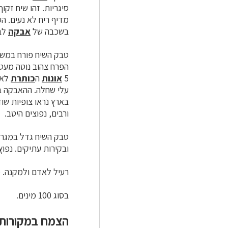
סיגריות. זהו שיח זקוף
מדיף ריח לא נעים. ה
בשכבה של
אבקה
לבנ
טבק השיח פורח במשך
הפרח צהוב נוטה מעט לירוק
5
אונות
ה
כותרת
עלי שחלה. ההאבקה בא
בארץ נראו צופיות שו
ורבים, נפוצים היטב.
טבק השיח גדל במגרשי
ובקירות עתיקים. נפוץ 
רעיל לאדם ולמקנה. מ
בסוג 100 מינים.
הצמח במקורות