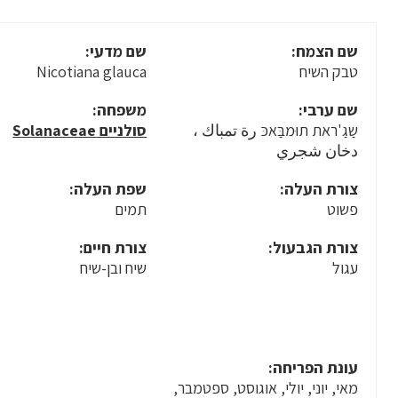
שם הצמח:
שם מדעי:
טבק השיח
Nicotiana glauca
שם ערבי:
משפחה:
שַגַ'ראת תוּמבַּאכּ رة تمباك ،
סולניים Solanaceae
دخان شجري
צורת העלה:
שפת העלה:
פשוט
תמים
צורת הגבעול:
צורת חיים:
עגול
שיח ובן-שיח
עונת הפריחה:
מאי, יוני, יולי, אוגוסט, ספטמבר,