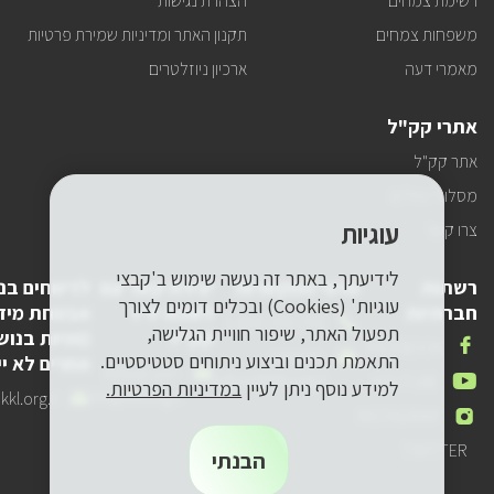
רשימת צמחים
הצהרת נגישות
משפחות צמחים
תקנון האתר ומדיניות שמירת פרטיות
מאמרי דעה
ארכיון ניוזלטרים
אתרי קק"ל
אתר קק"ל
מסלולי טיולים
עוגיות
צרו קשר
לידיעתך, באתר זה נעשה שימוש ב'קבצי
רשתות
פרטי התקשרות
יצירת קשר עם
לדיווחים בנ
עוגיות' (Cookies) ובכלים דומים לצורך
חברתיות
לשכת יו"ר
אבטחת מיד
טלפון
1-800-250-250
תפעול האתר, שיפור חוויית הגלישה,
קק"ל
(פניות בנוש
שלנו
אנחנו
FACEBOOK
דואר
pneyot-
התאמת תכנים וביצוע ניתוחים סטטיסטיים.
אחרים לא יי
בפייסבוק
דואר
lishkat-yor-
אלקטרוני
tzibur@kkl.org.il
אנחנו
YOUTUBE
למידע נוסף ניתן לעיין
במדיניות הפרטיות.
אלקטרוני
kkl@kkl.org.il
דואר
kl.org.il
שלנו
ביוטיוב
אנחנו
INSTAGRAM
שלנו
אלקטרוני
באינסטגרם
שלנו
אנחנו
TWITTER
הבנתי
בטוויר