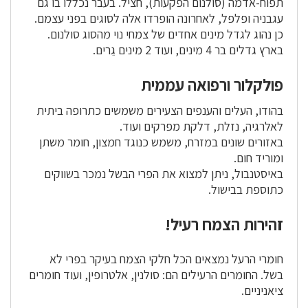
תפוח-אדמה (סולנום הפקעות), חציל. בעבר נכללו בו גם
עגבניה ופלפל, לאחרונה הופרדו אלה לסוגים בפני עצמם.
כן נהוג לגדל מינים אחדים של צמחי נוי מהסוג סולנום.
בארץ גדלים בר 4 מינים, ועוד 2 מינים גֵרים.
פולקלור ורפואה עממית
בהודו, העלים והענפים הצעירים משמשים כתרופה ביתית
לאלרגיה, נזלת, דלקת מפרקים ועוד.
באזורים שונים במזרח, משמש כנוגד חמצון, חומר משתן
ומוריד חום.
באיסטנבול, ניתן למצוא את הפרי הבשל נמכר בשווקים
כתוספת בבישול.
זהירות הצמח רעיל!
חומרי הרעל נמצאים הכל חלקי הצמח בעיקר בפרי לא
בשל. החומרים הרעילים הם: סולנין, אלטרופין, ועוד חומרים
ציאניניים.