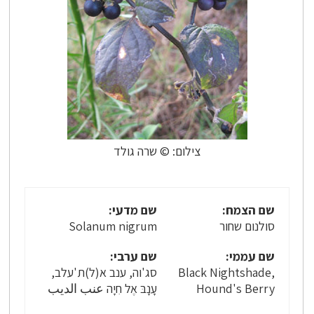
צילום: © שרה גולד
שם הצמח:
שם מדעי:
סולנום שחור
Solanum nigrum
שם עממי:
שם ערבי:
Black Nightshade,
סג'וה, ענב א(ל)ת'עלב,
Hound's Berry
עָנָבּ אֶל חִיָה عنب الديب