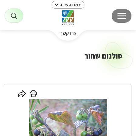
צמח השדה
צרו קשר
סולנום שחור
לחץ
לחץ
כאן
כאן
לשיתוף
להדפסה