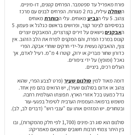
פורח מאפריל עד ספטמבר. הפרחים קטנים, דו-מיניים.
ה
שחלה
עילית, בת 2 מגורות. הפרחים לבנים עם מרכז
צהוב. 5 עלי ה
גביע
מאוחים. עלי ה
כותרת
מאוחים
בבסיסיהם לצינור קצר, ופרושים בראשם כגלגל או פעמון. 5
ה
אבקנים
נישאים על זירים קצרצרים, המאבקים יוצרים
קונוס במרכז הפרח, והם המקנים לפרח את הלב הזהוב. אין
צוף, ההאבקה נעשית על-ידי חרקים שוחרי אבקה. הפרי
כדורון שחור מבריק או ירוק, קוטרו 4 מ"מ. רעיל לאדם, אך
נאכל (ומופץ) על ידי ציפורים.
העלים רכים, ביציים.
דומה מאוד למין
סולנום שעיר
(פרט לצבע הפרי, שהוא
צהוב או אדום בסולנום שעיר), יש הרואים בהם מין אחד.
גדל כמעט בכל אזורי הארץ. תפוצתו העולמית רחבה.
משמש ברפואה העממית הערבית לטיפול בפגעי-עור
ובטחורים. יש המזהים אותו עם "ענבי רוש" (דברים לב, לב).
סולנום הוא סוג רב-מינים (1,700 לפי חלק מהמקורות), ובו
בין היתר צמחי תרבות חשובים שמוצאם מאמריקה: