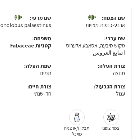
שם הצמח:
שם מדעי:
ארבע-כנפות מצויות
onolobus palaestinus
שם ערבי:
משפחה:
טַקוּש סיבַּעָה, אסאבע אלערוס
קטניות Fabaceae
اصابع العروس
צורת העלה:
שפת העלה:
מנוצה
תמים
צורת הגבעול:
צורת חיים:
עגול
חד-שנתי
צמח צופני
תבלין ו/או צמח
מאכל