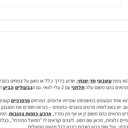
הוא צמח
עשבוני
חד-שנתי
, שרוע בדרך-כלל או נשען על צמחים בסביב
הרואים בהם משום עלה
תלתני
עם 2 עלי-לוואי. גם ה
גבעולים
ו
גביע
הפ
הוא אחד המעטים במשפחתו שפרחיו אדומים. הפרחים
פרפרניים
קטנים.
ום. יש באוכלוסיה פרטים צהובים–כתומים – כנראה חסרים את המנגנון 
ים הרואים בהם משום זן או אף מין נפרד,
ארבע-כנפות צהובות
. הפר
רכו נמשכות 4 כנפיים גלוניות, מכאן שם הסוג. ליצנים קוראים לו "הפועל המזרחי",
דתי, ועל שום צבעו האדום כצבע דגל תנועת הפועלים.