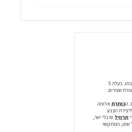
תו. בעלה 5
רח שעירים.
 ה
כותרת
אדומה
ליצירת הצבע
י
תרמיל
סרגלי ישר,
 בגלל שמו, המתקשר