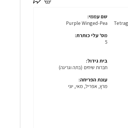
לחץ
לחץ
כאן
כאן
לשיתוף
להדפסה
שם עממי:
Purple Winged-Pea
Tetrag
מס' עלי כותרת:
5
בית גידול:
חברות שיחים (בתה וגריגה)
עונת הפריחה:
מרץ, אפריל, מאי, יוני