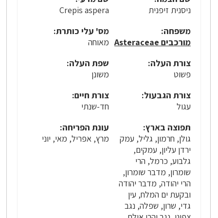
ניסנית זיפנית
Crepis aspera
משפחה:
מס' עלי כותרת:
מורכבים Asteraceae
מאוחה
צורת העלה:
שפת העלה:
פשוט
משונן
צורת הגבעול:
צורת חיים:
עגול
חד-שנתי
תפוצה בארץ:
עונת הפריחה:
גולן, חרמון, גליל, עמק
מרץ, אפריל, מאי, יוני
ירדן עליון, עמקים,
גלבוע, כרמל, הרי
שומרון, מדבר שומרון,
הרי יהודה, מדבר יהודה
ובקעת ים המלח, עין
גדי, שרון, שפלה, נגב
צפוני, נגב והרי אילת,