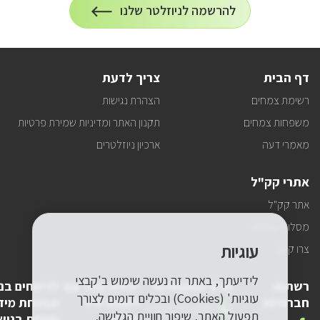
הרשמה
להרשמה לניוזלטר שלנו
על
לניוזלטר
הרשמה
לעדכונים
דף הבית
צריך לדעת
רשימת צמחים
הצהרת נגישות
משפחות צמחים
תקנון האתר ומדיניות שמירת פרטיות
מאמרי דעה
ארכיון ניוזלטרים
אתרי קק"ל
אתר קק"ל
מסלולי טיולים
עוגיות
צרו קשר
לידיעתך, באתר זה נעשה שימוש ב'קבצי
רשתות
פרטי התקשרות
יצירת קשר עם
לדיווחים בנ
עוגיות' (Cookies) ובכלים דומים לצורך
חברתיות
לשכת יו"ר
אבטחת מיד
טלפון
1-800-250-250
תפעול האתר, שיפור חוויית הגלישה,
קק"ל
(פניות בנוש