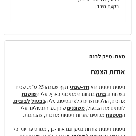
בקעת הירדן
מאת: מייק לבנה
אודות הצמח
ניסנית זיפנית הוא
חד-שנתי
זקוף שגובהו 25 ס"מ. שכיח
בשדות וב
בתה
בתחום הימתיכוני בארץ. עלי ה
שושנת
ארוכים, הולכים וצרים כלפי בסיסם. עלי ה
גבעול
לבובים
,
לופתים את הגבעול,
משוננים
שינון גס. הגבעולים ועלי
ה
מעטפת
מכוסים שערות זיפניות ארוכות, צהבהבות.
ניסנית זיפנית פורחת בניסן וגם אחר-כך, ממרס עד יוני. כל
הפרחים ב
קרקפת
לשוניים
, צהובים. לצמח שני טיפוסי