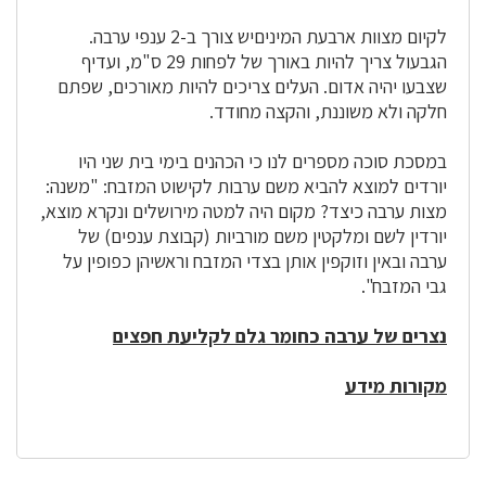
לקיום מצוות ארבעת המיניםיש צורך ב-2 ענפי ערבה.
הגבעול צריך להיות באורך של לפחות 29 ס"מ, ועדיף
שצבעו יהיה אדום. העלים צריכים להיות מאורכים, שפתם
חלקה ולא משוננת, והקצה מחודד.
במסכת סוכה מספרים לנו כי הכהנים בימי בית שני היו
יורדים למוצא להביא משם ערבות לקישוט המזבח: "משנה:
מצות ערבה כיצד? מקום היה למטה מירושלים ונקרא מוצא,
יורדין לשם ומלקטין משם מורביות (קבוצת ענפים) של
ערבה ובאין וזוקפין אותן בצדי המזבח וראשיהן כפופין על
גבי המזבח".
נצרים של ערבה כחומר גלם לקליעת חפצים
מקורות מידע