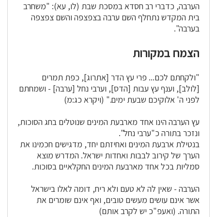
הערבה, כדברי רב חסדא במסכת שבת (לו, עא): "משחרב
בית המקדש נתחלף השם ערבה בצפצפה והשם צפצפה
בערבה".
הצמח במקורות
"ולקחתם לכם... פרי עץ הדר [אתרוג], כפת תמרים
[לולב], וענף עץ עבות [הדס], וערבי נחל [ערבה] - ושמחתם
לפני ה' אלוקיכם שבעת ימים." (ויקרא כג:מ)
עץ הערבה הינו אחד מארבעת המינים שנוטלים בחג הסוכות,
ונזכר בתורה כ"ערבי נחל".
בנטילת ארבעת המינים ואחיזתם יחד, מדגישים חכמינו את
הערך של קירוב לבבות ואחדות ישראל. המדרש מוצא
סמליות בכל אחד מארבעת המינים החקלאיים בסוכות.
הערבה - שאין לה לא טעם ולא ריח, דומה לאלו בישראל
אשר אינם עושים מעשים טובים, ואף אינם שומרים את
התורה. (ואעפ"כ יש לקרב אותם)