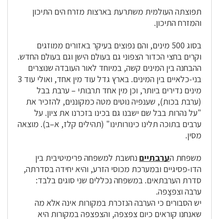
תפוצתה העולמית משתרעת בארצות מזרח הים התיכון
והמזרח התיכון.
בסוג 500 מינים, והם נפוצים בעיקר באזורים ממוזגים
וקרים בחצי הכדור הצפוני גם בעולם הישן וגם בעולם החדש.
ההבחנה בין המינים קשה, במיוחד לאור העובדה שנוצרים
בני-כלאיים בין המינים. בארץ גדל עוד מין אחד, ואולי עוד 3
מינים נדירים ביותר, וכן מין אחד תרבותי – ערבת בבל
(ערבת בכות), שענפיה נוטים מטה כמקוננים, להזכיר את
"על נהרות בבל שם ישבנו גם בכינו בזכרנו את ציון. על
ערבים בתוכה תלינו כינורותינו" (תהילים קלז, א–ב). מוצאה
מסין.
משפחת ה
ערבתיים
נחשבת למשפחה פרימיטיבית בין
הדו-פסיגיים ובמערכת מכוסי הזרע, והיא יחידה בסדרתה,
סדרת הערבתאים. במשפחה נכללים שני סוגים בלבד:
ערבה וצפצָפה.
יש הסבורים כי הערבה הנזכרת במקורות אינה אלא מה
שאנחנו קוראים כיום צפצפה, והצפצפה במקורות היא