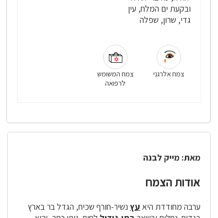
ובקעת ים המלח, עין
גדי, שרון, שפלה
צמח אלרגני
צמח המשומש
לרפואה
מאת: מייק לבנה
אודות הצמח
ערבה מחודדת היא
עץ
נשיר-חורף שכיח, הגדל בר בארץ
בגדות-נחלים ובשאר
בתי-גידול
לחים. נופו רחב, והוא