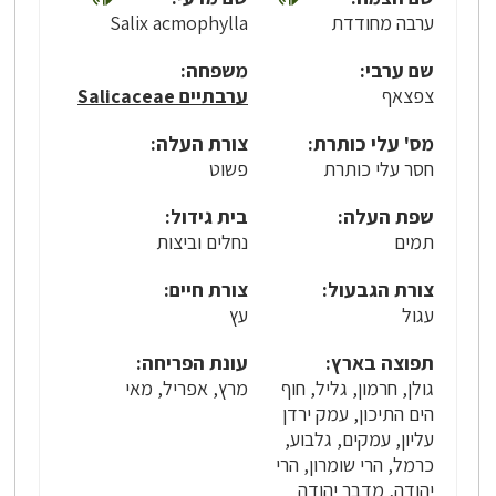
ערבה מחודדת
Salix acmophylla
שם ערבי:
משפחה:
צפצאף
ערבתיים Salicaceae
מס' עלי כותרת:
צורת העלה:
חסר עלי כותרת
פשוט
שפת העלה:
בית גידול:
תמים
נחלים וביצות
צורת הגבעול:
צורת חיים:
עגול
עץ
תפוצה בארץ:
עונת הפריחה:
גולן, חרמון, גליל, חוף
מרץ, אפריל, מאי
הים התיכון, עמק ירדן
עליון, עמקים, גלבוע,
כרמל, הרי שומרון, הרי
יהודה, מדבר יהודה