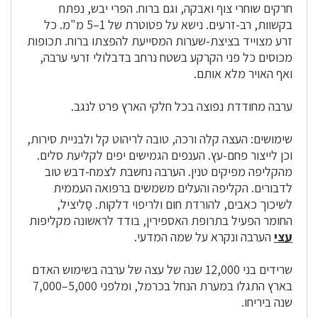
חרקים שוחרי צוף ואבקה, וגם ברוח. הפרי יבש, נפתח
בקשוות, רב-זרעים. נישא על פטוטרת של 1–5 מ"מ. כל
זרע מצוייד בציצת-שערות המסייעת להפצתו ברוח. תכופות
מכוסים כל פני הקרקע בשטח נרחב בדבלולי זרעי ערבה,
ואף האויר מלא אותם.
ערבה מחודדת נפוצה בכל חלקי הארץ פרט לנגב.
שימושים: העצה קלה ורכה, טובה לריהוט קל ולבניית סירות,
וכן לייצור פחם-עץ. הענפים הגמישים יפים לקליעת סלים.
מהקליפה מפיקים טנין. הערבה נחשבת לצמח-דבש טוב
לדבורים. הקליפה והעלים משמשים ברפואה העממית
לשיכוך כאבים, להורדת חום ולריפוי דלקות. סָליציל,
החומר הפעיל בתרופת האספירין, בודד לראשונה מקליפות
עצי
הערבה ונקרא על שמה המדעי.
שרידים בני 12,000 שנה של עצה של ערבה בשימוש האדם
בארץ התגלו במערת הנחל בכרמל, ומלפני 5,000–7,000
שנה ביריחו.