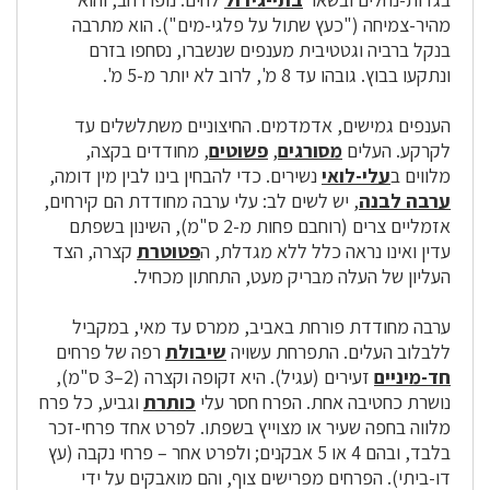
מהיר-צמיחה ("כעץ שתול על פלגי-מים"). הוא מתרבה
בנקל ברביה וגטטיבית מענפים שנשברו, נסחפו בזרם
ונתקעו בבוץ. גובהו עד 8 מ', לרוב לא יותר מ-5 מ'.
הענפים גמישים, אדמדמים. החיצוניים משתלשלים עד
לקרקע. העלים
מסורגים
,
פשוטים
, מחודדים בקצה,
מלווים ב
עלי-לואי
נשירים. כדי להבחין בינו לבין מין דומה,
ערבה לבנה
, יש לשים לב: עלי ערבה מחודדת הם קירחים,
אזמליים צרים (רוחבם פחות מ-2 ס"מ), השינון בשפתם
עדין ואינו נראה כלל ללא מגדלת, ה
פטוטרת
קצרה, הצד
העליון של העלה מבריק מעט, התחתון מכחיל.
ערבה מחודדת פורחת באביב, ממרס עד מאי, במקביל
ללבלוב העלים. התפרחת עשויה
שיבולת
רפה של פרחים
חד-מיניים
זעירים (עגיל). היא זקופה וקצרה (2–3 ס"מ),
נושרת כחטיבה אחת. הפרח חסר עלי
כותרת
וגביע, כל פרח
מלווה בחפה שעיר או מצוייץ בשפתו. לפרט אחד פרחי-זכר
בלבד, ובהם 4 או 5 אבקנים; ולפרט אחר – פרחי נקבה (עץ
דו-ביתי). הפרחים מפרישים צוף, והם מואבקים על ידי