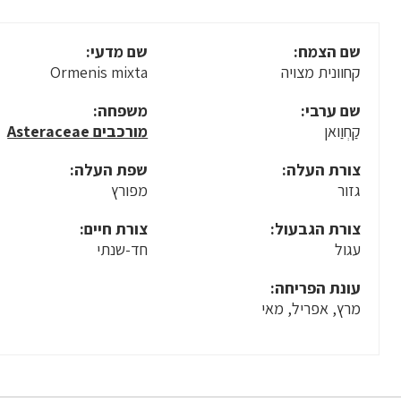
שם הצמח:
שם מדעי:
קחוונית מצויה
Ormenis mixta
שם ערבי:
משפחה:
קַחְוַואן
מורכבים Asteraceae
צורת העלה:
שפת העלה:
גזור
מפורץ
צורת הגבעול:
צורת חיים:
עגול
חד-שנתי
עונת הפריחה:
מרץ, אפריל, מאי