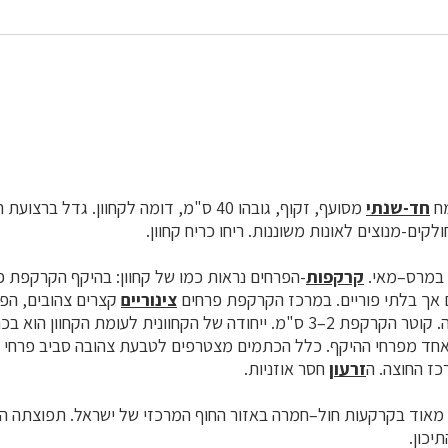
מח
חד-שנתי
מסועף, זקוף, גובהו 40 ס"מ, דומה לקחוון. גדל ב
לקים-מנוצים לאונות משוננות. ריחו כריח קחוון.
ת במרס–מאי.
קרקפות
-הפרחים נראות כמו של קחוון: בהיקף הקרקפת 
ם אך בלתי פוריים. במרכז הקרקפת פרחים
צינוריים
קצרים צהובים, הפ
אחר דור מבחוץ פנימה. קוטר הקרקפת 2–3 ס"מ. ייחודה של הקחוונית לעומת הקחו
אחד מפרחי ההיקף. כלל הכתמים מצטרפים לטבעת צהובה סביב פרחי ה
ז החוצה. ה
זרעון
חסר אוזניות.
ה מאוד בקרקעות חול–חמרה באזור החוף המרכזי של ישראל. תפוצתה 
יכון.