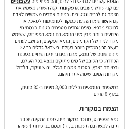
הגומא קשורים לבתי-גידול לחים, והם צמחי מים
עשבוניים
עם קני-שורש מעובים או
פקעות
. קנה השורש משמש את
הצמח גם לרביה וגטטיבית. במינים אחדים משמשים לאדם
קנה-השורש או הפקעת כמקור לפחמימות למאכל או
לחומרי מרפא. מינים אחרים מטפחים בגינות כצמחי נוי.
הידועים ביותר מבין מיני הגומא הם גומא הפפירוס, ששימש
מקור לנייר של הקדמונים, וגומא הפקעים, הנחשב לעתים
כעשב הרע המזיק ביותר בעולם. בישראל גדלים בר 22
מינים שונים של גומא, מהם רבים נדירים ושרויים בסכנת
הכחדה, כי הסובב של מים מתוקים נמצא בכל העולם,
ובמיוחד בארץ, בסכנת צמצום בגלל ייבוש וניקוז, דלדול
מקורות המים, שימוש-יתר וזיהום.
במשפחת הגומאיים נכללים 3,000 מינים ב-85 סוגים,
בארץ 8 סוגים.
הצמח במקורות
גמא הפפירוס, מוזכר במקורותינו. ממנו התקינה יוכבד
תיבה למשה בנה (שמות ב', ג') וממנו בנו סירות (ישעיהו