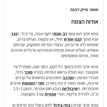
מאת: מייק לבנה
אודות הצמח
גומא ארוך הוא עשב
רב-שנתי
זקוף וגבוה, עד 2 מ'. ה
נצר
יוצא מתוך
קנה-שורש
זוחל, אין פקעות. העלים צרים,
שטוחים (לא מרזביים). גבעול-הפריחה ממוקצע, עם חתך
משולש. העלים יוצאים מבסיס הצמח והם סרגליים וארוכים
מאוד, פניהם מחוספסים.
גומא ארוך פורח במשך כל הקיץ, כחצי שנה, מאפריל עד
אוקטובר. הוא מעלה בראשו תפרחת בצורת
סוכך
גדול,
מבודר ומרווח, ה
מורכב
מסוככונים הנישאים על קרניים
ארוכות, שונות מאוד זו מזו באורכן.
חפי
ה
מעטפת
ארוכים
מהתפרחת. ה
שיבוליות
בצבע חום-אפרפר, רוחבן 1–1.5
מ"מ. לפרח 3 צלקות. הפרי
אגוזית
עם 3 מקצועות.
גומא ארוך שכיח ב
בתי-גידול
לחים בשולי מים זורמים או