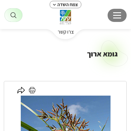
צמח השדה
צרו קשר
גומא ארוך
לחץ
לחץ
כאן
כאן
לשיתוף
להדפסה