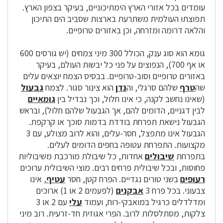
עומדים בכל אזורי הארץ הימתיכוניים, בעיקר בצפון הארץ.
תפוצתו העולמית משתרעת בארצות שסביב הים התיכון
והלאה דרומה ומזרחה, וכן באזורים טרופיים.
גומא הוא סוג ענק, הכולל 300 מיני צמחים (יש גורסים 600
או אף 700), הנפוצים על פני כל יבשות העולם, בעיקר
באזורים טרופיים וסוב-טרופיים. בבסיס הצמח יוצאים עלים
שה
טרף
שלהם סרגלי, וה
נדן
הוא צינור סגור. לצמח
גבעול
(שאינו נחשב לקנה, כי אינו חלול, וכך נבדיל בין
גומאיים
לבין דגניים, הדומים להם, אך הגבעול שלהם חלול), ובראש
הגבעול נישאת תפרחת בודדת בדמות סוכך או קרקפת.
הגבעול אינו מתפצל, חסר-עלים, והוא לרוב מצולע, עם 3
מקצועות. התפרחת עטופה בחפים הדומים לעלים.
בתפרחת
שיבולים
אחדות, כל שיבולת מורכבת משיבוליות
פחוסות, ובכל שיבולית פרחים רבים. מוצי השיבולית ערוכים
רעופים
בשני טורים נגדיים. הפרח קטן, חסר
עטיף
, אינו
צבעוני. בכל פרח 3
אבקנים
(לפעמים 2 או 1) ארוכים
ומדלדלים כרגיל במואבקי-רוח, ועמוד
עלי
עם 2 או 3
צלקות, מסתלסלות לרוב. הפרי אגוזית חד-זרעית. רוב מיני