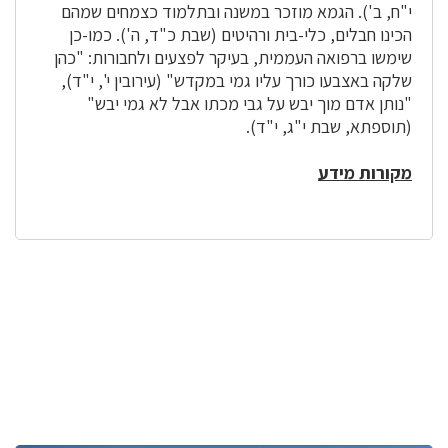
י"ח, ב'). הגמא מוזכר במשנה ובתלמוד כצמחים שמהם
הכינו חבלים, כלי-בית ורהיטים (שבת כ"ד, ה'). כמו-כן
שימשו ברפואה העממית, בעיקר לפצעים ולחבורות: "כהן
שלקה באצבעו כורך עליו גמי במקדש" (עירובין י', י"ד),
"נותן אדם מוך יבש על גבי מכתו אבל לא גמי יבש"
(תוספתא, שבת י"ג, י"ד).
מקורות מידע
לפניך
רכיב
גלריית
תמונות