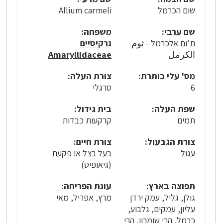
שום הכרמל
Allium carmeli
שם ערבי:
משפחה:
ת'ום אלכרמל - ثوم
נרקיסיים
الكرمل
Amaryllidaceae
מס' עלי כותרת:
צורת העלה:
6
סרגלי
שפת העלה:
בית גידול:
תמים
קרקעות כבדות
צורת הגבעול:
צורת חיים:
עגול
בעל בצל או פקעת
(גיאופיט)
תפוצה בארץ:
עונת הפריחה:
גולן, גליל, עמק ירדן
מרץ, אפריל, מאי
עליון, עמקים, גלבוע,
כרמל, הרי שומרון, הרי