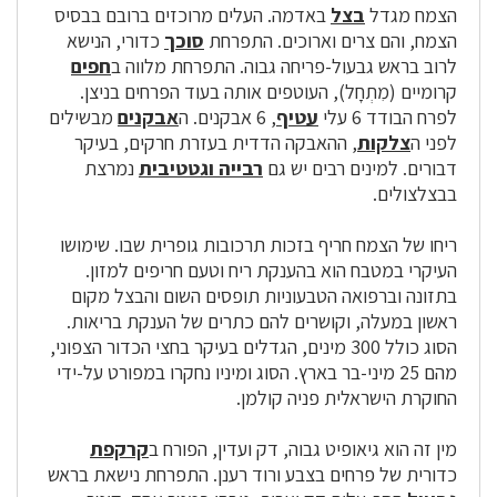
הצמח מגדל
בצל
באדמה. העלים מרוכזים ברובם בבסיס
הצמח, והם צרים וארוכים. התפרחת
סוכך
כדורי, הנישא
לרוב בראש גבעול-פריחה גבוה. התפרחת מלווה ב
חפים
קרומיים (מִתְחָל), העוטפים אותה בעוד הפרחים בניצן.
לפרח הבודד 6 עלי
עטיף
, 6 אבקנים. ה
אבקנים
מבשילים
לפני ה
צלקות
, ההאבקה הדדית בעזרת חרקים, בעיקר
דבורים. למינים רבים יש גם
רבייה וגטטיבית
נמרצת
בבצלצולים.
ריחו של הצמח חריף בזכות תרכובות גופרית שבו. שימושו
העיקרי במטבח הוא בהענקת ריח וטעם חריפים למזון.
בתזונה וברפואה הטבעוניות תופסים השום והבצל מקום
ראשון במעלה, וקושרים להם כתרים של הענקת בריאות.
הסוג כולל 300 מינים, הגדלים בעיקר בחצי הכדור הצפוני,
מהם 25 מיני-בר בארץ. הסוג ומיניו נחקרו במפורט על-ידי
החוקרת הישראלית פניה קולמן.
מין זה הוא גיאופיט גבוה, דק ועדין, הפורח ב
קרקפת
כדורית של פרחים בצבע ורוד רענן. התפרחת נישאת בראש