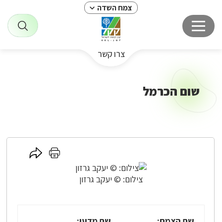
צמח השדה
צרו קשר
שום הכרמל
לחץ
לחץ
כאן
כאן
לשיתוף
להדפסה
צילום: © יעקב גרזון
שם הצמח:
שם מדעי: