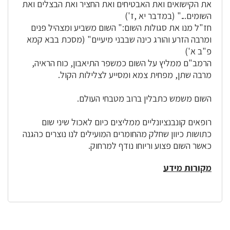
את הקישואים ואת האבטיחים ואת החציר ואת הבצלים ואת
השומים..." (במדבר יא ,ז')
חז"ל מנו את סגולות השום:" השום משביע ומצהיל פנים
ומרבה הזרע והורג כינה שבבני מיעיים" (מסכת בבא קמא
פ"ב א')
הרמב"ם ממליץ על השום כמשפר התיאבון, כוח הראיה,
מרבה שתן, מפחית צמא ומסייע לצלילות הקול.
השום משמש כתבלין ברוב מטבחי העולם.
רופאים קונבנציונליים ממליצים כיום לאכול שיני שום
כתושות כיוון שחלק מהחומרים המועילים לנו נוצרים כהגנה
כאשר השום פצוע וריוחו נודף למרחוק.
מקורות מידע