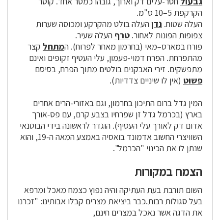
גבעול
חסר-עלים דק וארוך, גובהו כמטר אחד. קוטר
הקרקפת 5–10 ס"מ.
העלה שטוח.
נדן
העלה בולט מהקרקע ומכוסה שערות
צפופות הפונות לאחור.
טרף
העלה שעיר.
פורח במארס–מאי (בחרמון מאחר לפרוח). ה
מתחל
קצר
מהתפרחת. הפרח דמוי-פעמון, עלי העטיף זקופים ואינם
מתפשקים. זירי האבקנים בולטים מתוך הפרח, בסיסם
פשוט
(אין לו שיניים צדדיות).
המין גדל ברום התיכון בחרמון, וגם באזורי-הרים אחרים
בארץ (בכרמל גדל זן שפרחיו בצבע קרם, עם פס-אורך
אדום דק לאורך עלי העטיף). הוגדר לראשונה בידי הבוטנאי
השוויצרי החשוב אדמונד בואסיה באמצע המאה ה-19, והוא
שנתן לו את הכינוי "הכרמל".
הצמח במקורות
השום תורבת בעת העתיקה והיה נפוץ כצמח מאכל ומרפא
בעל סגולות רבות.כבר ביציאת מצרים קבלו אבותינו: "זכרנו
את הדגה אשר נאכל במצרים חינם,