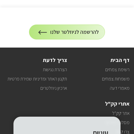
הרשמה
להרשמה לניוזלטר שלנו
על
לניוזלטר
הרשמה
לעדכונים
דף הבית
צריך לדעת
רשימת צמחים
הצהרת נגישות
משפחות צמחים
תקנון האתר ומדיניות שמירת פרטיות
מאמרי דעה
ארכיון ניוזלטרים
אתרי קק"ל
אתר קק"ל
מסלולי טיולים
עוגיות
צרו קשר