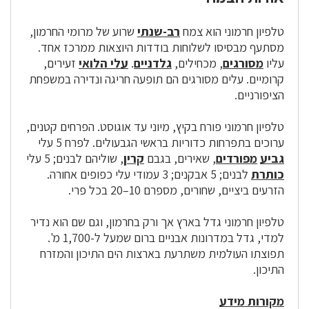
טלפיון חרמוני הוא צמח
רב-שנתי
שרוע של מרומי החרמון,
מסתעף מבסיסו לשלוחות בודדות היוצאות ממרכז אחד.
עליו
מסורגים
, מכחילים,
גלדניים
.
עלי הלואי
זעירים,
קרומיים. עלים מסורגים הם תופעה חריגה ונדירה במשפחת
הציפורניים.
טלפיון חרמוני פורח בקיץ, מיוני עד אוגוסט. הפרחים קטנים,
ערוכים בתפרחות כדוריות בראשי הגבעולים. לפרח 5 עלי
גביע
מפורדים
, שאירים, בגבם
קרין
, שוליהם לבנים; 5 עלי
כותרת
לבנים; 5 אבקנים; 3 עמודי עלי כפופים אחורה.
הזרעים ביציים, שחורים, מספרם 10–20 בכל פרי.
טלפיון חרמוני גדל בארץ אך ורק בחרמון, וגם שם הוא נדיר
למדי, גדל במדרונות אבניים ברום שמעל ל-1,700 מ'.
תפוצתו העולמית משתרעת בארצות הים התיכון והמזרח
התיכון.
מקורות מידע