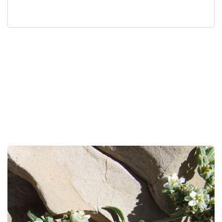
לפניך
רכיב
גלריית
תמונות