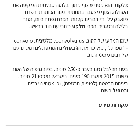
צלקות. הוא מפריש צוף מתוך בלוטה טבעתית המקיפה את
השחלה. הצוף מצטבר בתחתית צינור הכותרת. הפרח
מואבק על-ידי דבורים קטנות. הפרח נפתח ביום, נסגר
בלילה ובסגריר. הפרי
הלקט
כדורי עם חוד בראשו.
שמו המדעי של הסוג, Convolvulus, מלטינית: convolo
- "מפותל", מאזכר את ה
גבעולים
המתפתלים ומשתרגים
של רבים ממיני הסוג.
בסוג חבלבל נמנו בעבר כ-250 מינים. במונוגרפיה של הסוג
משנת 2015 אושרו 190 מינים. בישראל נאספו 21 מינים.
ביניהם הבטטה (לפופית הבטטה), וכן צמחי נוי רבים,
וה
טפיל
כשות.
מקורות מידע