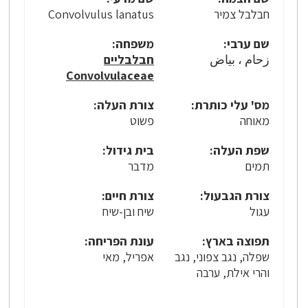
חבלבל צמיר
Convolvulus lanatus
שם ערבי:
משפחה:
زحام ، بياض
חבלבליים
Convolvulaceae
מס' עלי כותרת:
צורת העלה:
מאוחה
פשוט
שפת העלה:
בית גידול:
תמים
מדבר
צורת הגבעול:
צורת חיים:
עגול
שיח ובן-שיח
תפוצה בארץ:
עונת הפריחה:
שפלה, נגב צפוני, נגב
אפריל, מאי
והרי אילת, ערבה