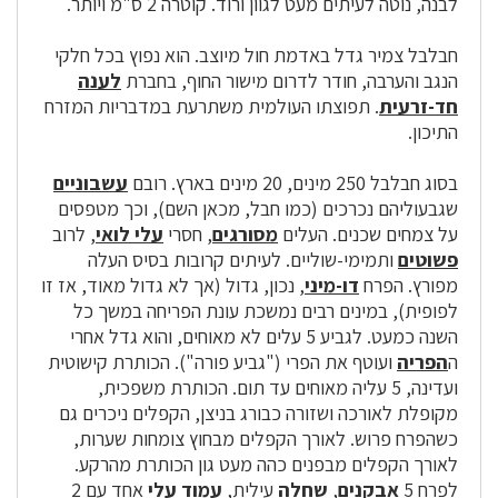
לבנה, נוטה לעיתים מעט לגוון ורוד. קוטרה 2 ס"מ ויותר.
חבלבל צמיר גדל באדמת חול מיוצב. הוא נפוץ בכל חלקי
הנגב והערבה, חודר לדרום מישור החוף, בחברת
לענה
חד-זרעית
. תפוצתו העולמית משתרעת במדבריות המזרח
התיכון.
בסוג חבלבל 250 מינים, 20 מינים בארץ. רובם
עשבוניים
שגבעוליהם נכרכים (כמו חבל, מכאן השם), וכך מטפסים
על צמחים שכנים. העלים
מסורגים
, חסרי
עלי לואי
, לרוב
פשוטים
ותמימי-שוליים. לעיתים קרובות בסיס העלה
מפורץ. הפרח
דו-מיני
, נכון, גדול (אך לא גדול מאוד, אז זו
לפופית), במינים רבים נמשכת עונת הפריחה במשך כל
השנה כמעט. לגביע 5 עלים לא מאוחים, והוא גדל אחרי
ה
הפריה
ועוטף את הפרי ("גביע פורה"). הכותרת קישוטית
ועדינה, 5 עליה מאוחים עד תום. הכותרת משפכית,
מקופלת לאורכה ושזורה כבורג בניצן, הקפלים ניכרים גם
כשהפרח פרוש. לאורך הקפלים מבחוץ צומחות שערות,
לאורך הקפלים מבפנים כהה מעט גון הכותרת מהרקע.
לפרח 5
אבקנים
,
שחלה
עילית,
עמוד עלי
אחד עם 2