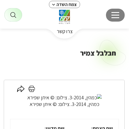
צמח השדה
צרו קשר
חבלבל צמיר
לחץ
לחץ
כאן
כאן
לשיתוף
להדפסה
כמהין, 3-2014. צילום: © איתן שפירא
שם הצמח:
שם מדעי: