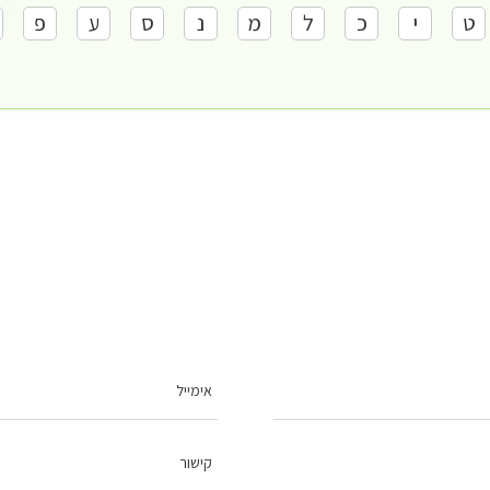
ט
י
כ
ל
מ
נ
ס
ע
פ
אימייל
קישור