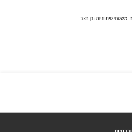
בתאריך
שני פרטים נוספים .שטח בתה. משטחי סיתווניות ובן חצב
ברתיות