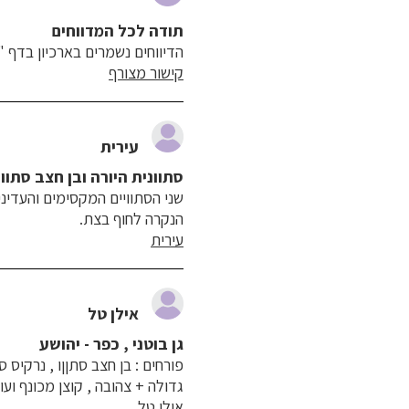
תודה לכל המדווחים
הדיווחים נשמרים בארכיון בדף "
קישור מצורף
עירית
סתוונית היורה ובן חצב סתוונ
שני הסתוויים המקסימים והעדיני
הנקרה לחוף בצת.
עירית
אילן טל
גן בוטני , כפר - יהושע
פורחים : בן חצב סתןןו , נרקיס
גדולה + צהובה , קוצן מכונף ועוד
אילן טל