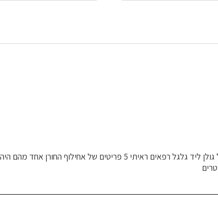
טיילתי ב 13.11, על קטע משביל גולן ליד גלגל רפאים ראיתי 5 פריטים של אחי
טרים