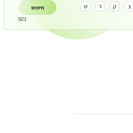
צ
ק
ר
ש
חיפוש
ניקוי