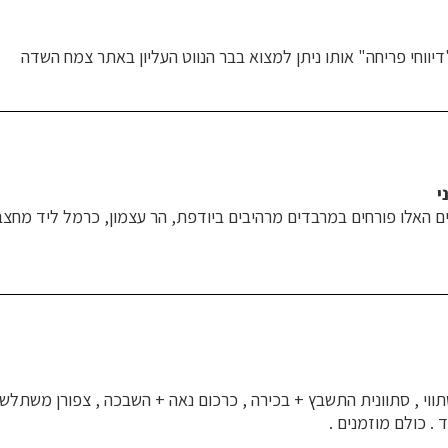
דיווחי פריחה" אותו ניתן למצוא בבר הנווט העליון באתר צמח השדה
י
ם האלו פורחים במרבדים מרהיבים ביודפת, הר עצמון, כרמל ליד מחצבו
 סתווי , סתוונית התשבץ + בכירה , כרכום נאה + השבכה , צפורן משתלש
 . כולם מוזמנים .