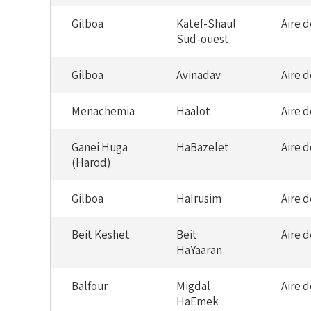
Gilboa
Katef-Shaul
Aire 
Sud-ouest
Gilboa
Avinadav
Aire 
Menachemia
Haalot
Aire 
Ganei Huga
HaBazelet
Aire 
(Harod)
Gilboa
HaIrusim
Aire 
Beit Keshet
Beit
Aire 
HaYaaran
Balfour
Migdal
Aire 
HaEmek