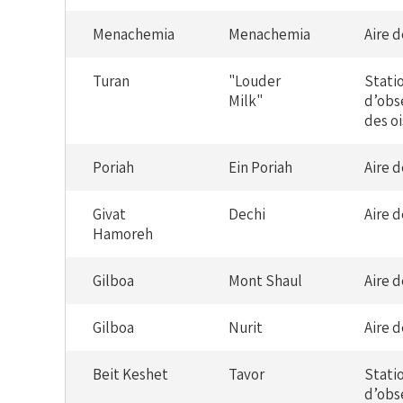
Menachemia
Menachemia
Aire 
Turan
"Louder
Stati
Milk"
d’obs
des o
Poriah
Ein Poriah
Aire 
Givat
Dechi
Aire 
Hamoreh
Gilboa
Mont Shaul
Aire 
Gilboa
Nurit
Aire 
Beit Keshet
Tavor
Stati
d’obs