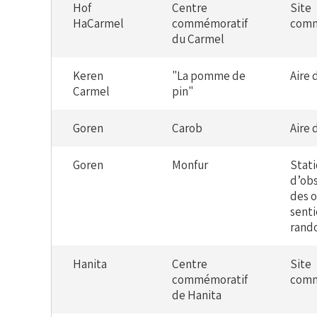
Hof
Centre
Site
HaCarmel
commémoratif
comm
du Carmel
Keren
"La pomme de
Aire 
Carmel
pin"
Goren
Carob
Aire 
Goren
Monfur
Stat
d’ob
des o
senti
rand
Hanita
Centre
Site
commémoratif
comm
de Hanita