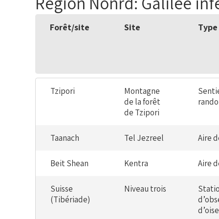
Région Nonrd: Galilée inf
Forêt/site
Site
Type 
Tzipori
Montagne
Senti
de la forêt
rand
de Tzipori
Taanach
Tel Jezreel
Aire 
Beit Shean
Kentra
Aire 
Suisse
Niveau trois
Stati
(Tibériade)
d’obs
d’ois