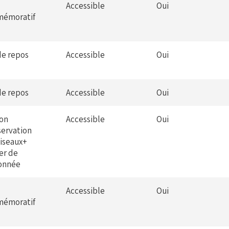
Accessible
Oui
émoratif
de repos
Accessible
Oui
de repos
Accessible
Oui
ion
Accessible
Oui
servation
iseaux+
er de
onnée
Accessible
Oui
émoratif