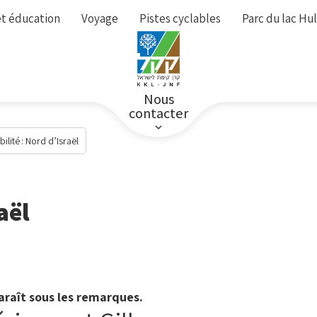
t éducation
Voyage
Pistes cyclables
Parc du lac Hu
Nous
contacter
ilité : Nord d’Israël
aël
paraît sous les remarques.