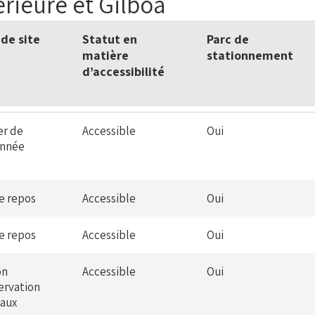
érieure et Gilboa
de site
Statut en
Parc de
matière
stationnement
d’accessibilité
er de
Accessible
Oui
onnée
de repos
Accessible
Oui
de repos
Accessible
Oui
on
Accessible
Oui
ervation
eaux