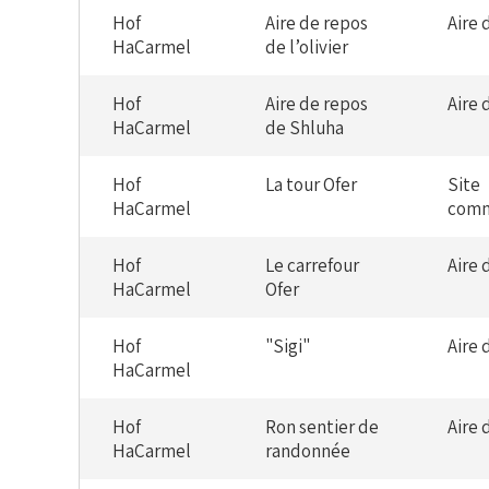
Hof
Aire de repos
Aire 
HaCarmel
de l’olivier
Hof
Aire de repos
Aire 
HaCarmel
de Shluha
Hof
La tour Ofer
Site
HaCarmel
comm
Hof
Le carrefour
Aire 
HaCarmel
Ofer
Hof
"Sigi"
Aire 
HaCarmel
Hof
Ron sentier de
Aire 
HaCarmel
randonnée