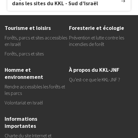
dans les sites du KKL - Sud d’Israël
Tourisme et loisirs
Foresterie et écologie
Forêts, parcs et sites accessibles
Prévention et lutte contre les
en Israël
incendies de forêt
Forêts, parcs et sites
Homme et
À propos du KKL-JNF
environnement
Qu’est-ce que le KKL-JNF ?
Rendre accessibles les forêts et
les parcs
Volontariat en Israël
Informations
importantes
Charte du site Internet et