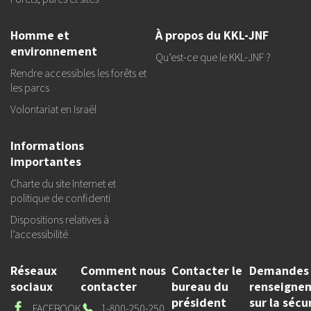
Homme et
À propos du KKL-JNF
environnement
Qu’est-ce que le KKL-JNF ?
Rendre accessibles les forêts et
les parcs
Volontariat en Israël
Informations
importantes
Charte du site Internet et
politique de confidenti
Dispositions relatives à
l’accessibilité
Réseaux
Comment nous
Contacter le
Demandes
sociaux
contacter
bureau du
renseigne
président
sur la sécu
Facebook
Our
FACEBOOK
1-800-250-250