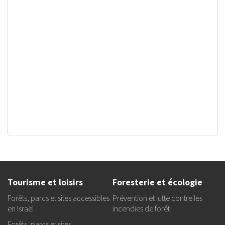
Tourisme et loisirs
Foresterie et écologie
Forêts, parcs et sites accessibles
Prévention et lutte contre les
en Israël
incendies de forêt
Forêts, parcs et sites