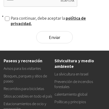
Para continuar, debe aceptar la
política de
privacidad.
Paseos y recreación
Silvicultura y medio
ambiente
Avisos para los visitantes
La silvicultura en Israel
Bosques, parques y sitios de
paseo
Prevención de incendios
forestales
Recorridos para bicicletas
calentamiento global
Sitios accesibles en todo el país
Políticas y principios
Estacionamientos de ocio y
recreación