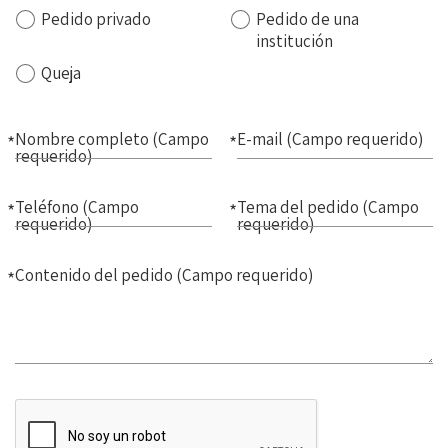
הציבור
Se
Pedido privado
Pedido de una
debe
institución
elegir
Queja
la
clase
de
Nombre completo
(Campo
E-mail
(Campo requerido)
pedido:
requerido)
(Campo
requerido)
Teléfono
(Campo
Tema del pedido
(Campo
requerido)
requerido)
Contenido del pedido
(Campo requerido)