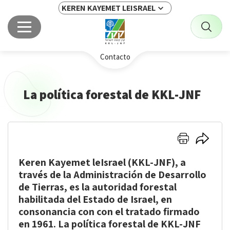
KEREN KAYEMET LEISRAEL
Contacto
La política forestal de KKL-JNF
Hacer
Hacer
clic
clic
Keren Kayemet leIsrael (KKL-JNF), a
aquí
aquí
para
para
través de la Administración de Desarrollo
imprimir
comparti
de Tierras, es la autoridad forestal
habilitada del Estado de Israel, en
consonancia con con el tratado firmado
en 1961. La política forestal de KKL-JNF