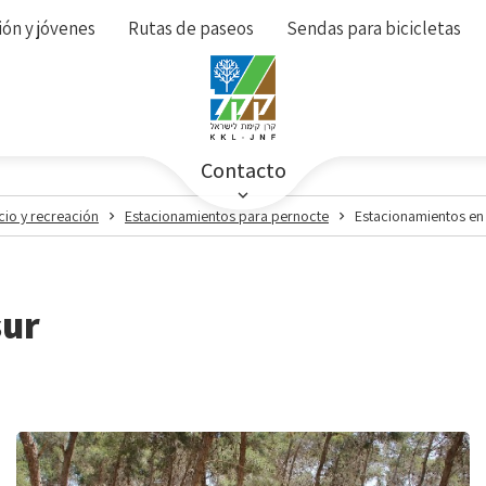
ón y jóvenes
Rutas de paseos
Sendas para bicicletas
Contacto
cio y recreación
Estacionamientos para pernocte
Estacionamientos en 
sur