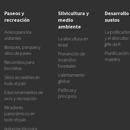
Paseos y
Silvicultura y
Desarrollo
recreación
medio
suelos
ambiente
Avisos para los
La política for
visitantes
y el silvicultor
La silvicultura en
jefe de K
Israel
Bosques, parques y
sitios de paseo
Planificación
Prevención de
maestra
incendios
Recorridos para
forestales
bicicletas
calentamiento
Sitios accesibles en
global
todo el país
Políticas y
Estacionamientos de
principios
ocio y recreación
Miradores
panorámicos en
todo el país
Autorización para