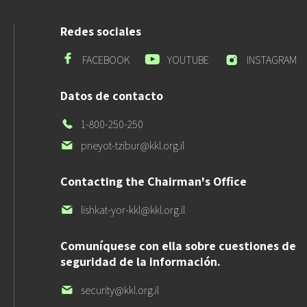
Redes sociales
Estamos
Estamos
Estamos
FACEBOOK
YOUTUBE
INSTAGRAM
en
en
en
Facebook
Youtube
Instagram
Datos de contacto
Nuestro
1-800-250-250
teléfono
Nuestro
pneyot-tzibur@kkl.org.il
e-
mail
Contacting the Chairman's Office
Nuestro
lishkat-yor-kkl@kkl.org.il
e-
mail
Comuníquese con ella sobre cuestiones de
seguridad de la información.
Nuestro
security@kkl.org.il
e-