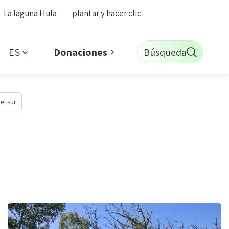
La laguna Hula
plantar y hacer clic
ES
Búsqueda
Donaciones
el sur