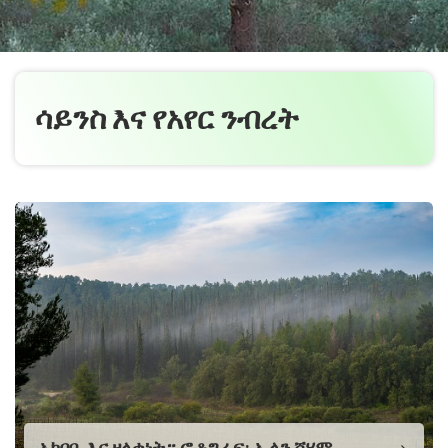
ሳይንስ እና የአየር ንብረት
አካባቢ እና ዘላቂነት። ፎቶግራፍ: ኢላን ሻሃም