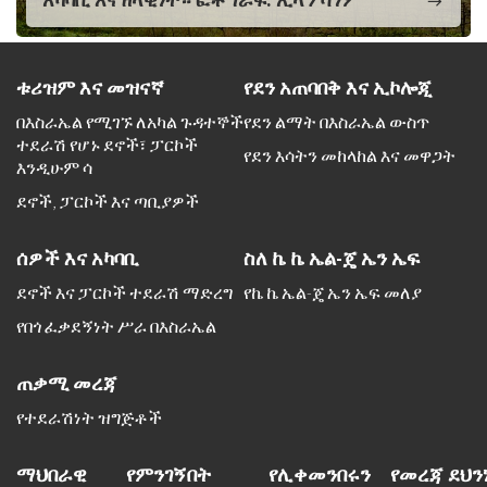
ቱሪዝም እና መዝናኛ
የደን አጠባበቅ እና ኢኮሎጂ
በእስራኤል የሚገኙ ለአካል ጉዳተኞች
የደን ልማት በእስራኤል ውስጥ
ተደራሽ የሆኑ ደኖች፣ ፓርኮች
የደን እሳትን መከላከል እና መዋጋት
እንዲሁም ሳ
ደኖች, ፓርኮች እና ጣቢያዎች
ሰዎች እና አካባቢ
ስለ ኬ ኬ ኤል-ጄ ኤን ኤፍ
ደኖች እና ፓርኮች ተደራሽ ማድረግ
የኬ ኬ ኤል-ጄ ኤን ኤፍ መለያ
የበጎ ፈቃደኝነት ሥራ በእስራኤል
ጠቃሚ መረጃ
የተደራሽነት ዝግጅቶች
ማህበራዊ
የምንገኝበት
የሊቀመንበሩን
የመረጃ ደህን