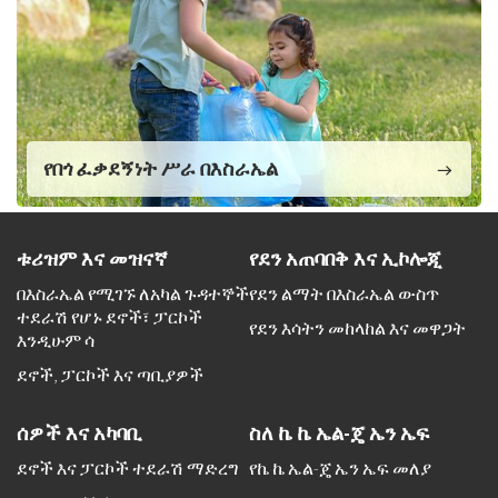
የበጎ ፈቃደኝነት ሥራ በእስራኤል
ቱሪዝም እና መዝናኛ
የደን አጠባበቅ እና ኢኮሎጂ
በእስራኤል የሚገኙ ለአካል ጉዳተኞች
የደን ልማት በእስራኤል ውስጥ
ተደራሽ የሆኑ ደኖች፣ ፓርኮች
የደን እሳትን መከላከል እና መዋጋት
እንዲሁም ሳ
ደኖች, ፓርኮች እና ጣቢያዎች
ሰዎች እና አካባቢ
ስለ ኬ ኬ ኤል-ጄ ኤን ኤፍ
ደኖች እና ፓርኮች ተደራሽ ማድረግ
የኬ ኬ ኤል-ጄ ኤን ኤፍ መለያ