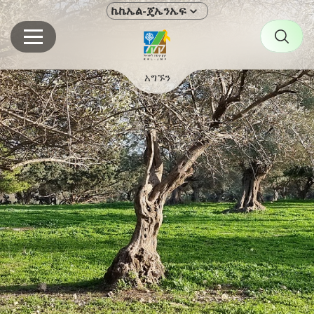
ኬኬኤል-ጄኤንኤፍ
አግኙን