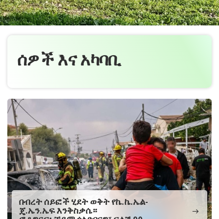
ሰዎች እና አካባቢ
በብረት ሰይፎች ሂደት ወቅት የኬ.ኬ.ኤል-
ጄ.ኤን.ኤፍ እንቅስቃሴ።