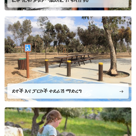
ፎቶግርፍ፡ ቻይም ጎልድበርግ፣ ፍላሽ 90
ደኖች እና ፓርኮች ተደራሽ ማድረግ