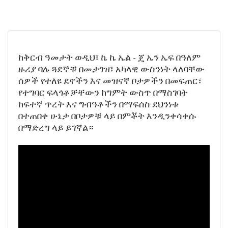
ከቅርብ ዓመታት ወዲህ፣ ኬ ኬ ኤል - ጄ ኤን ኤፍ በዓለም
ዙሪያ ባሉ ጓደኞቹ በመታገዝ፣ አካላዊ ውስንነት ላለባቸው
ሰዎች የተለዩ ደኖችን እና መዝናኛ ቦታዎችን በመፍጠር፣
የተግባር ፍላጎቶቻቸውን ከግምት ውስጥ በማስገባት
ከፍተኛ ጥረት እና ግብዓቶችን በማፍሰስ ደህንነቱ
በተጠበቀ ሁኔታ በቦታዎቹ ላይ በምቾት እንዲንቀሳቀሱ
በማድረግ ላይ ይገኛል።