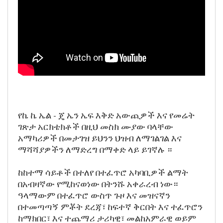
የኬ ኬ ኤል - ጄ ኤን ኤፍ እቅድ አውጪዎች እና የመሬት
ገጽታ አርክቴክቶች በዚህ መስክ ሙያው ባላቸው
አማካሪዎች በመታገዝ ይህንን ህዝብ ለማገልገል እና
ማሻሻያዎችን ለማድረግ በማቀድ ላይ ይገኛሉ ።
ከከተማ ሳይቶች በተለየ በተፈጥሮ አካባቢዎች ልማት
በአብዛኛው የሚከናወነው በትንሹ አቀራረብ ነው።
ዓላማውም በተፈጥሮ ውስጥ ጉዞ እና መዝናኛን
በተመጣጣኝ ምቾት ደረጃ፣ ከፍተኛ ቅርበት እና ተፈጥሮን
ከማክበር፣ እና ተጨማሪ ታሪካዊ፣ መልከአምራዊ ወይም