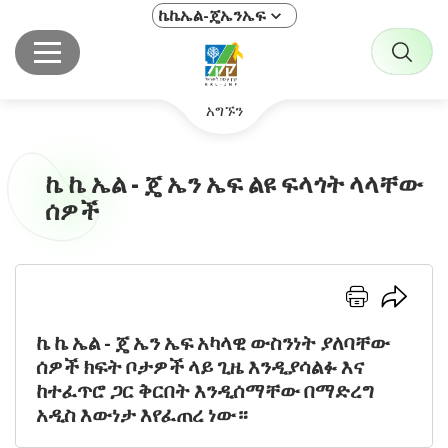
ኬኬኤል-ጄኤንኤፍ
አግኙን
ኬ ኬ ኤል - ጄ ኤን ኤፍ ልዩ ፍላጎት ላላቸው
ሰዎች
לחץ
לחץ
כאן
כאן
ኬ ኬ ኤል - ጄ ኤን ኤፍ አካላዊ ውስንነት ያለባቸው
להדפסה
לשיתוף
ሰዎች ክፍት ቦታዎች ላይ ጊዜ እንዲያሳልፉ እና
ከተፈጥሮ ጋር ቅርበት እንዲሰማቸው በማድረግ
አዲስ እውነታ እየፈጠረ ነው።