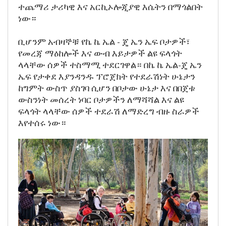
ተጨማሪ ታሪካዊ እና አርኪኦሎጂያዊ እሴትን በማጎልበት
ነው።
ቢሆንም አብዛኞቹ የኬ ኬ ኤል - ጄ ኤን ኤፍ ቦታዎች፣
የመረጃ ማዕከሎች እና ውብ እይታዎች ልዩ ፍላጎት
ላላቸው ሰዎች ተስማሚ ተደርገዋል። በኬ ኬ ኤል-ጄ ኤን
ኤፍ የታቀደ እያንዳንዱ ፕሮጀክት የተደራሽነት ሁኔታን
ከግምት ውስጥ ያስገባ ሲሆን በቦታው ሁኔታ እና በበጀቱ
ውስንነት መሰረት ነባር ቦታዎችን ለማሻሻል እና ልዩ
ፍላጎት ላላቸው ሰዎች ተደራሽ ለማድረግ ብዙ ስራዎች
እየተሰሩ ነው።