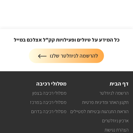
כל המידע על טיולים ופעילויות קק"ל אצלכם במייל
הרשמה
להרשמה לניוזלטר שלנו
על
לניוזלטר
כל
המידע
על
טיולים
דף הבית
מסלולי רכיבה
ופעילויות
קק"ל
הרשמה לניוזלטר
מסלולי רכיבה בצפון
אצלכם
במייל
תקנון האתר ומדיניות פרטיות
מסלולי רכיבה במרכז
הוראות התנהגות ובטיחות למטיילים
מסלולי רכיבה בדרום
ארכיון ניוזלטרים
הצהרת נגישות