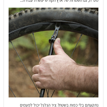
מט"ח, גם השטרות של ארץ הקודש יעשו ת'עבודה...
נתקעתם בלי כפות בשטח? ציר הגלגל יכול לפעמים