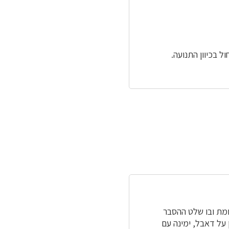
ל בכיוון התנועה.
 דרך הכורכר הצמודה לו, ולאחר 200 מ' נגיע לצומת ובו שלט ההסבר
 על דאבל, ימינה עם