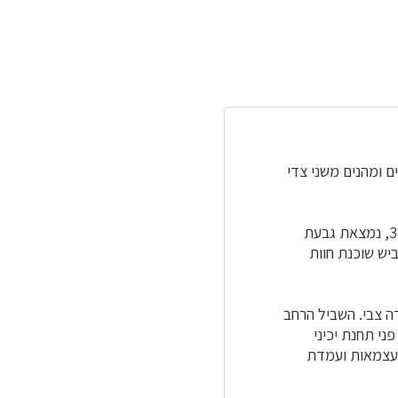
ם ומהנים משני צדי
– כשני קילומטרים צפונית ליער ניר משה, סמוך לכביש 334, נמצאת גבעת
האחר של הכביש שוכנת חוות
ים בשדה צבי. השביל הרחב
ני תחנת יכיני
שבו השתמשו במלחמת העצמאות ועמדת