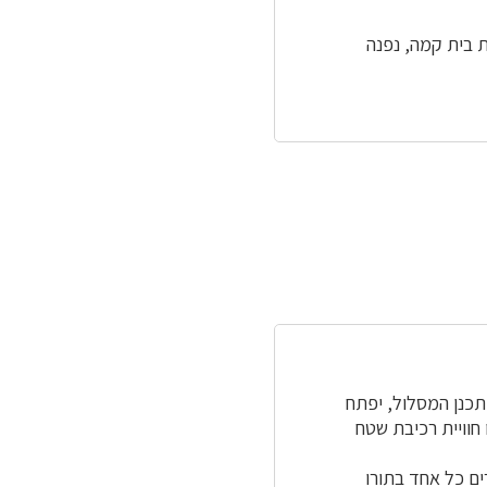
הכניסה למושב ניר משה. מכביש 293, המסתעף מכביש 40 בצומת בית קמה, נפנה
תכנן המסלול, יפתח
 חוויית רכיבת שטח
ים כל אחד בתורו