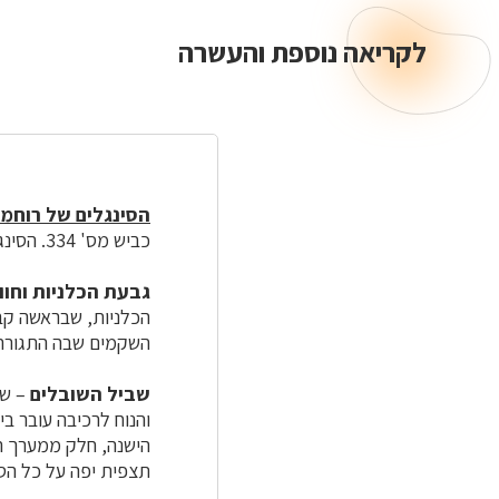
לקריאה נוספת והעשרה
לקריאה
נוספת
והעשרה
הסינגלים של רוחמה
כביש מס' 334. הסינגלים נגישים ממסעף משולט באמצע סינגל ניר משה.
גבעת הכלניות וחו
השקמים שבה התגוררו
שביל השובלים
והנוח לרכיבה עובר בי
תצפית יפה על כל הס