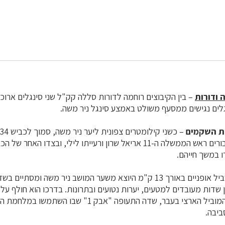
 ודורות
– בין הקיבוצים רוחמה לדורות סללה קק"ל שני סינגלים ארוכי
ות השקמים
הכלניות, שבראשה קבורים ראש הממשלה ה-11 אריאל שרון ורעייתו לילי, ובצדו 
 במשך חייהם.
– שביל אופניים באורך 13 ק"מ היוצא משער המושב ניר משה ומסתי
ן שדות מעובדים למטעים, יערות נטועים ובתרונות. בדרכו הוא חולף על פ
הישנה, חלק ממערך המוביל הארצי בעבר, שדה התעופה "אבק 1" 
ביבה.