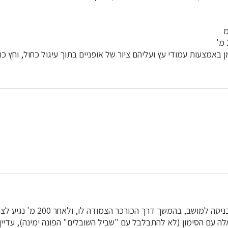
 באמצעות עמודי עץ ועליהם ציור של אופניים בתוך עיגול כחול, וחץ כחו
נצא לדרך צפונה מהכניסה למושב, בהמשך
ה עם הסימון (לא להתבלבל עם "שביל השובלים" הפונה ימינה), עדיין