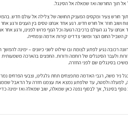
וך חורש צעיר ומקסים המעניק תחושה של צלילה אל עולם חדש. בהמשך
 ושוב חוזר אל חורש חדש. רגע אחד אנחנו טסים בין העצים ורגע אחר כ
נחנו על גג העולם ברכיבה רגועה וכל הנוף פרוש לפנינו, ורגע אחר אנו
ק השביל החום הצר ומשני צדדינו קירות אדמה וצמחייה.
 של נירוונה רכובה נגיע לפתע לצומת ובו שילוט לשני כיוונים – ימינה להמשך 
ורות ולעבר הסינגלים של רוחמה ודורות. החפצים בהארכה משמעותית 
ימשיכו בסינגלים שם לפני החזרה.
גל ניר משה, רגבי האדמה מתפצחים תחת גלגלינו, וצבעי הפרחים נמרח
, למעלה ולמטה, עד שלפתע נמצא את עצמנו חזרה על הדאבל שממנו נכ
 נוסף בסינגל, אך לבסוף נפנה כאן שמאלה, שוב שמאלה ואז ימינה כדי 