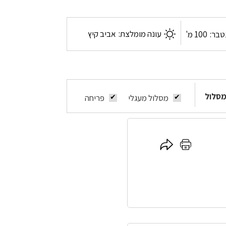
עונה מומלצת:
אביב קיץ
טבר:
100 מ'
מסלול
מסלול מעגלי
פריחה
לחץ
לחץ
כאן
כאן
להדפסה
לשיתוף