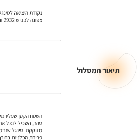
צפונה לכביש 2932 וניסע עד סופו, מול הכניסה למושב ניר משה, שם נחנה (לא על הדשא).
תיאור המסלול
תיאור
המסלול
השטח הקטן שעליו משת
סהר, השכיל לנצל את 
מזוקקת. סינגל שנדמה
פריחת הכלניות בחורף 