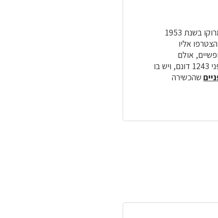
מושב ניר משה שוכן בלב ה"דרום אדום" של הנגב הצפון מערבי. המושב שהוקם על ידי עולי מרוקו בשנת 1953
 והצטרפו אליו
פשיים, אולם
מקצתם עדיין מתפרנסים מחקלאות. יער ניר משה הוא יער נטוע מצפון למושב המשתרע על פני 1243 דונם, ויש בו
יים
שהכשירה