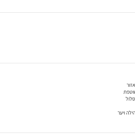
אזור
שוטפת
סלול
ילה ויער