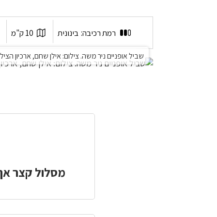
שביל
אורך
ל
אופניים
רמת רכיבה:
בינונית
10 ק"מ
המסלול:
א
ניר
משה
שביל אופניים ניר משה. צילום: אילן שחם, ארכיון הצי
מסלול קצר אך