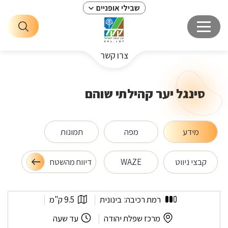
שבילי אופניים
צרו קשר
סינגל יער קהילתי שוהם
מידע
מפה
תמונות
קבצי ניווט
WAZE
דיווח מהשטח
סינגל
אורך
רמת רכיבה:
בינונית
9.5 ק"מ
יער
המסלול:
קהילתי
לפי
משך
מרכז שפלת יהודה
עד שעה