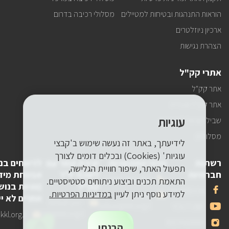
הוראות התנהגות ובטיחות למטיילים
מסלולי רכיבה בדרום
ארכיון ניוזלטרים
הצהרת נגישות
אתרי קק"ל
אתר קק"ל
אתר קק"ל אנגלית
עוגיות
שביל ישראל לאופניים
מסלולים
לידיעתך, באתר זה נעשה שימוש ב'קבצי
עוגיות' (Cookies) ובכלים דומים לצורך
רשתות
פרטי התקשרות
יצירת קשר עם
לדיווחים בנ
תפעול האתר, שיפור חוויית הגלישה,
חברתיות
לשכת יו"ר
אבטחת מיד
טלפון
1-800-250-250
התאמת תכנים וביצוע ניתוחים סטטיסטיים.
קק"ל
(פניות בנוש
שלנו
אנחנו
FACEBOOK
למידע נוסף ניתן לעיין
במדיניות הפרטיות.
דואר
pneyot-
אחרים לא יי
בפייסבוק
דואר
lishkat-yor-
אלקטרוני
tzibur@kkl.org.il
אנחנו
YOUTUBE
אלקטרוני
kkl@kkl.org.il
דואר
kl.org.il
שלנו
ביוטיוב
אנחנו
INSTAGRAM
שלנו
אלקטרוני
הבנתי