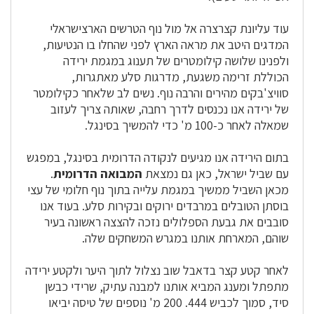
עוד עליונת קצרצרה אל מול נוף הטרשים הארצישראלי
המדגים היטב את מראה הארץ לפני שהחלו בו הנטיעות,
ולפנינו שלושה קילומטרים של תענוג במגמת ירידה
הכוללת זרימה משגעת, מדרגות סלע מאתגרות,
סוויצ'בקים מהירים והרבה נוף. נשים לב שלאחר כקילומטר
של ירידה אנו נכנסים לדרך רחבה, שאותה צריך לעזוב
שמאלה לאחר כ-100 מ' כדי להמשיך בסינגל.
בתום הירידה אנו מגיעים לנקודה הדרומית בסינגל, במפגש
עם שביל ישראל, כאן גם נמצאת
המבואה הדרומית
.
מכאן השביל ממשיך במגמת עלייה בתוך נוף חלומי של עצי
בוסתן הטובלים במרבדים ירוקים ובקירות סלע. בעוד אנו
סובבים את גבעת הספלולים נזכה להצצה ראשונה בעיר
שוהם, המארחת אותנו במגרש המשחקים שלה.
לאחר קטע קצר בדאבל שוב נצלול לתוך היער ולקטע ירידה
מתפתל ומענג המביא אותנו למבנה עתיק, שרידי כבשן
סיד, סמוך לכביש 444. 200 מ' נוספים של טיסה יביאו