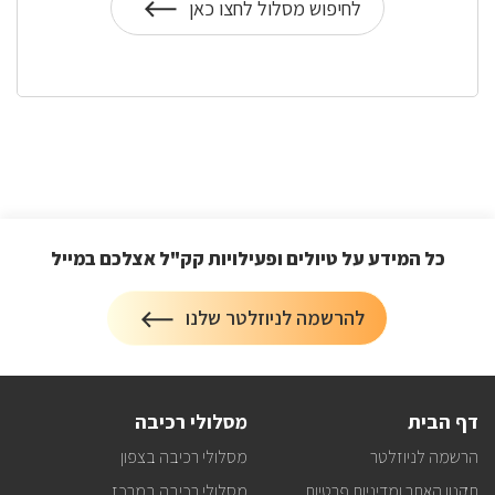
לחיפוש מסלול לחצו כאן
על
חיפוש
שבילי
אופניים
כל המידע על טיולים ופעילויות קק"ל אצלכם במייל
הרשמה
להרשמה לניוזלטר שלנו
על
לניוזלטר
כל
המידע
על
טיולים
דף הבית
מסלולי רכיבה
ופעילויות
קק"ל
הרשמה לניוזלטר
מסלולי רכיבה בצפון
אצלכם
במייל
תקנון האתר ומדיניות פרטיות
מסלולי רכיבה במרכז