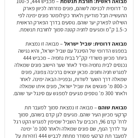
מבואה ראשית: חורבת תנשמת
– מכביש 444, כ-100
מ' דרומית לכניסה לשוהם, פונים מזרחה לכיוון פארק
התעשייה חבל מודיעין ולאחר כקילומטר פונים ימינה לפי
השילוט לפארק יער שוהם. נוסעים בדרך הפארק הראשית
כ-1.5 ק"מ ומגיעים לחניה קטנה סמוך לחורבת תנשמת.
מבואה דרומית: שביל ישראל
– מבואה זו נמצאת
במפגש הדרומי של הסינגל עם שביל ישראל, והיא נגישה
ביותר מכיוון משרדי קק"ל בבית נחמיה – מכביש 444
נכנסים לבית נחמיה ומיד לאחר שער היישוב פונים שמאלה
למגרש חניה וחונים. מכאן יוצאים ברכיבה צפונה, פונים
שמאלה דרך השער לשדות, ובפנייה הבאה ימינה. לאחר
כ-800 מ' פוגשים את שביל ישראל, פונים איתו שמאלה
ולאחר 300 מ' נוספים מגיעים למפגש עם סינגל יער שוהם.
מבואת שוהם
– מבואה זו נמצאת סמוך למעבר תת
קרקעי מכיוון העיר שוהם. מגיעים לגן קדם בשוהם, סמוך
לרח' קדם 96, רוכבים על השביל שמימין למגרש הקט רגל
עד לדרך הנוף, שם פונים שמאלה ולאחר 100 מ' ימינה
למעבר תת קרקעי מסודר מתחת לכביש 444 (זהירות על