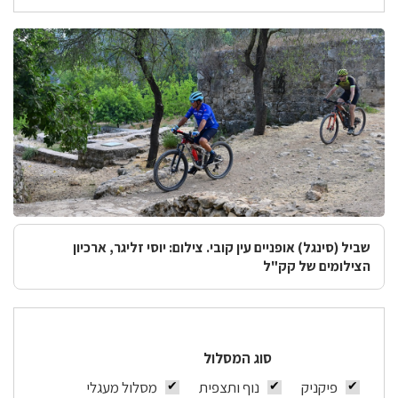
עין
אזור
קובי
שביל (סינגל) אופניים עין קובי. צילום: יוסי זליגר, ארכיון
הצילומים של קק"ל
סוג המסלול
פיקניק
נוף ותצפית
מסלול מעגלי