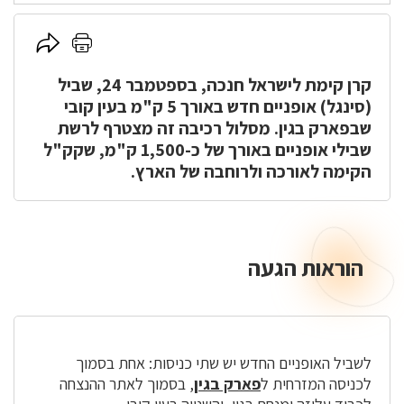
לחץ
לחץ
כאן
כאן
קרן קימת לישראל חנכה, בספטמבר 24, שביל
להדפסה
לשיתוף
(סינגל) אופניים חדש באורך 5 ק"מ בעין קובי
שבפארק בגין. מסלול רכיבה זה מצטרף לרשת
שבילי אופניים באורך של כ-1,500 ק"מ, שקק"ל
הקימה לאורכה ולרוחבה של הארץ.
הוראות הגעה
הוראות
הגעה
לשביל האופניים החדש יש שתי כניסות: אחת בסמוך
לכניסה המזרחית ל
פארק בגין
, בסמוך לאתר ההנצחה