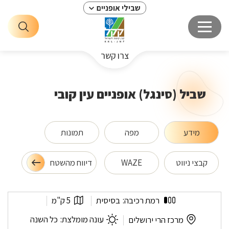
שבילי אופניים
צרו קשר
שביל (סינגל) אופניים עין קובי
מידע
מפה
תמונות
קבצי ניווט
WAZE
דיווח מהשטח
שביל
אורך
רמת רכיבה:
בסיסית
5 ק"מ
(סינגל)
המסלול:
אופניים
לפי
עונה מומלצת:
כל השנה
מרכז הרי ירושלים