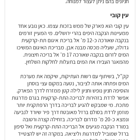
חניונים בהם ניתן לעצור למנוחה.
עין קובי
עין קובי הוא פארק של ממש בזכות עצמו. כאן נובע אחד
ממעיינות הנקבה היפים בהרי ירושלים. מי המעיין זורמים
בנקבה שאורכה כ-12 מ' אל בריכת איגום תת-קרקעית
גדולה, שעליה מכסה מבנה אבן. מבריכת האיגום המשיכו
המים לזרום בנקבה שאורכה 17 מ' אל בריכה חיצונית.
מהמאגר העבירו את המים בתעלות לחלקות השלחין.
קק"ל, בשיתוף עם רשות העתיקות, שיקמה את מערכת
המים ופתחה אותה לציבור, נטעה במקום עצי בוסתן
והוסיפה חניון נופש וחניון לילה קטן ממזרח לדרך הפארק.
אפשר לרדת בזהירות לבריכה התת-קרקעית בגרם מדרגות
מתכת. מי שמבקש להגיע לבריכה בדרך הרפתקנית יותר
מוזמן לרדת בסולם ברזל מאובטח דרך פיר שיורד לנביעה
ונמצא כ-20 מ' מדרום לבריכה. בזחילה קצרה ורטובה
במורד הנקבה מגיעים אל הבריכה התת-קרקעית ואל סיפון
ברזל שמוביל למדרגות וליציאה. במקרה זה יש להצטייד