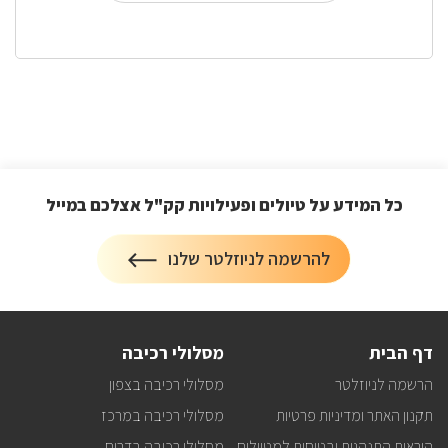
חיפוש
שבילי
אופניים
כל המידע על טיולים ופעילויות קק"ל אצלכם במייל
הרשמה
להרשמה לניוזלטר שלנו
על
לניוזלטר
כל
המידע
על
טיולים
דף הבית
מסלולי רכיבה
ופעילויות
קק"ל
הרשמה לניוזלטר
מסלולי רכיבה בצפון
אצלכם
במייל
תקנון האתר ומדיניות פרטיות
מסלולי רכיבה במרכז
הוראות התנהגות ובטיחות למטיילים
מסלולי רכיבה בדרום