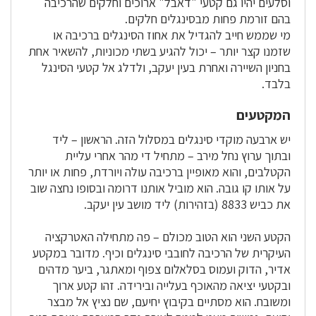
וסלעים יהיו גם קטעי "דאבל" ארוכים וחלקים שהרכיבה
בהם זורמת פחות מבסינגלים חלקים.
מי שממש חייב להגדיל את אחוז הסינגלים ברכיבה או
שזמנו קצר יותר – יכול להגיע בשתי מכוניות, להשאיר אחת
בחניון השיירה ואחרת בעין יעקב, ולדלג אל קטעי הסינגל
בלבד.
המקטעים
יש ארבעה מוקדי סינגלים במסלול הזה. הראשון – ליד
ובתוך ערוץ נחל מירב – מתחיל די מהר אחרי עליית
הקטלבים, והוא מאופיין ברכיבה עולה ויורדת, פחות או יותר
על אותו קו גובה. הוא מוביל אותנו דרומה ובסופו נחצה שוב
את כביש 8833 (בזהירות) ליד מושב עין יעקב.
הקטע השני הוא הטוב מכולם – פה מתחילה האטרקציה
העיקרית של הרכיבה לחובבי סינגלים וכיף. מדובר במקטע
אדיר, הדוק ועמוס בסלאלום צפוף ומאתגר, ביער מדהים
ובקטעי יציאה מהאוכף בעלייה ובירידה. זהו קטע ארוך
ומשובח. הוא מסתיים בקיבוץ יחיעם, שם נציץ אל מבצר