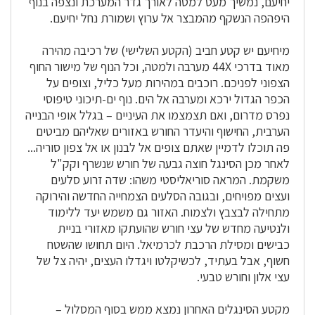
יחיעם, נמשיך מעט למטה לאורך גדר המערכת ונצפה בנוף
היפהפה הנשקף מהמבצר אל ערוץ ושמורת נחל יחיעם.
מיחיעם יש קטע חביב (הקטע השלישי) של רכיבה מהירה
מאוד בדרכי 44X מערבה ולמטה, וכל הנוף של מישור החוף
הצפוני לפניכם. רוכבים במהירות מעל כליל, וצופים על
הכפר הגדול ירכא ומערבה אל הים. נוף ים-תיכוני טיפוסי
נפרס מדרום, ואם תצמצמו את העיניים – בגלל אופי הבנייה
הערבית, החישוף והיעדר החורש באזורים שאליהם מביטים
פה תוכלו לדמיין שאתם צופים אל לבנון או אל צפון סוריה...
לאחר מכן הסינגל חוצה גבעה של חורש שנשרף וקק"ל
משקמת. המראה סוריאליסטי משהו: שדה זרוע סלעים
ועצים מפויחים, ובגובה הסלעים הצמחייה החדשה והירוקה
מתחילה לבצבץ ולצמוח. האזור גם משמש יעד ללימוד
ולנטיעה מחדש של עצי חורש שהועתקו מאזורי בניית
כבישים ומסילת הרכבת לכרמיאל. היום תחושו שהשטח
חשוף, אבל בעתיד, לכשיקלטו ויגדלו העצים, יהיה צל של
עצי אלון וחורש טבעי.
מקטע הסינגלים האחרון נמצא ממש בסוף המסלול –