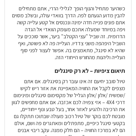
כשהיער מתחיל והנוף הופך לגלילי הררי, אתם מתחילים
להבין מדוע הגעתם לפה. הדרך בוואדי עולה, ובשלב מסוים
אתם פונים פנייה חדה ימינה ונכנסים אל קטע עלייה קשה
ויפה במיוחד שמעלה אתכם מעומק הוואדי אל הגדה
הדרומית. זה שביל "עצי הקטלב" ביער, אשר סוככים על
השביל היפהפה משני צדדיו. העלייה פה לא פשוטה, ואף
שהיא לא סינגל, מתאמצים בה. אפשר לעצור לפני סוף
העלייה וליהנות מהחורש הייחודי הזה.
תיאום ציפיות – לא רק סינגלים
טיול סובב יחיעם זה אינו עובר רק בסינגלים. אם אתם
מצפים לקבל את החוויה המאפיינת את אזור ריש לקיש
/שמשית /אלון /אלון הגליל של מקסימום סינגלים ומינימום
דרכי 4X4 – אזי צפויה לכם אכזבה. אם אתם מחפשים לגוון
את הרכיבה ולהגיע לאזור אחר, בעל טבע ונוף ייחודיים,
מובטח לכם בוקר של טיול רכוב מעולה שבתוכו תתקלו גם
בקטעי סינגל כיפיים, מתפתלים ומאתגרים פה ושם, אולם
הם לא במרכז החוויה – הם חלק ממנה. עקב ריבוי אבנים