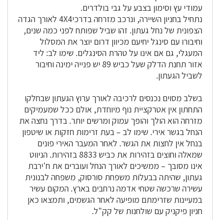
עמודי עץ וסימון בצבע על גבי בולדרים.
נתחיל בחניון השיירה, ונרכב מזרחה בדרכי4X4 לאורך הגדה
הצפונית של נחל געתון. זהו שביל שפותח לפני כמה שנים,
וחיבורו עם סינגל יחיעם מכיוון דרום יוצר את המסלול
המעגלי, גם אם אינו על טהרת הסינגלים. שימו לב: ליד
אזור תחנת הדלק שעל כביש 89 יש פנייה ימינה וחיבור
לשביל הגעתון.
בשלב מסוים נכנסים לרכיבה לאורך ערוץ הגעתון שבחלקו
התחתון אין אטרקציית נוף מיוחדת, אולם ככל שמעמיקים
מזרחה הוא הולך והופך עמוק ומרשים יותר. בדרך נחצה את
הנחל בגשר אירי. שימו לב – בעת זרימות חזקות או שיטפון
בנחל אין לחצות את הגשר. לאחר המעבר האירי פונים
שמאלה וחוצים בזהירות את כביש 8833 בזהירות. הניווט
אינו מסובך – ממשיכים לאורך הנחל ועוברים את ח'ירבת
געתון, שהיתה בבעלות משפחת סורסוק, משפחה לבנונית
עשירה שרכשה שטחי אדמה נרחבים בארץ. המקום עשיר
במעיינות שזרימתם מופיעה לאחר הגשמים, ותמצאו כאן
חניון פיקניק עם שולחנות של קק"ל.