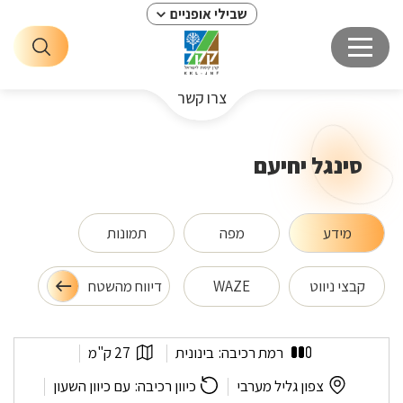
שבילי אופניים
צרו קשר
סינגל יחיעם
מידע
מפה
תמונות
קבצי ניווט
WAZE
דיווח מהשטח
סינגל
אורך
רמת רכיבה:
בינונית
27 ק"מ
יחיעם
המסלול:
לפי
צפון גליל מערבי
כיוון רכיבה:
עם כיוון השעון