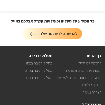
כל המידע על טיולים ופעילויות קק"ל אצלכם במייל
הרשמה
להרשמה לניוזלטר שלנו
על
לניוזלטר
כל
המידע
על
טיולים
דף הבית
מסלולי רכיבה
ופעילויות
קק"ל
הרשמה לניוזלטר
מסלולי רכיבה בצפון
אצלכם
במייל
תקנון האתר ומדיניות פרטיות
מסלולי רכיבה במרכז
הוראות התנהגות ובטיחות למטיילים
מסלולי רכיבה בדרום
ארכיון ניוזלטרים
הצהרת נגישות
אתרי קק"ל